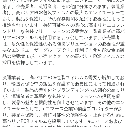
高バリアPCR包装フィルム市場は、エンドユーザー別に製造
業者、小売業者、流通業者、その他に分類されます。製造業
者は、高バリアPCR包装フィルムの最大のエンドユーザーで
あり、製品を保護し、その保存期間を延ばす必要性によって
推進されています。持続可能性への関心の高まりとエコフレ
ンドリーな包装ソリューションの必要性が、製造業者に高バ
リアPCRフィルムを採用するよう促しています。小売業者
は、耐久性と保護性のある包装ソリューションの必要性が重
要なエンドユーザーグループです。便利で即食可能な食品製
品の需要増加が、小売セクターでの高バリアPCRフィルムの
採用を後押ししています。
流通業者も、高バリアPCR包装フィルムの需要が増加してお
り、輸送と保管中の製品を保護する必要性によって推進され
ています。製品の差別化とブランディングへの関心の高まり
が、流通業者に革新的な包装ソリューションへの投資を促
し、製品の魅力と機能性を向上させています。その他のエン
ドユーザーとして、eコマース企業や物流プロバイダーがあ
り、製品を保護し、持続可能性の信頼性を向上させるために
高バリアPCRフィルムを採用しています。eコマースおよび