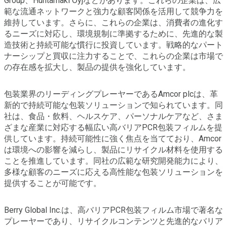
Group、Huhtamaki Oyjなどがあります。これらの企業は、広
範な流通ネットワークと強力な顧客関係を活用して競争力を
維持しています。さらに、これらの企業は、消費者の進化す
るニーズに対応し、環境規制に準拠するために、先進的な製
造技術と持続可能な慣行に投資しています。戦略的なパート
ナーシップと買収に注力することで、これらの企業は市場で
の存在感を拡大し、製品の提供を強化しています。
包装業界のリーディングプレーヤーであるAmcor plcは、革
新的で持続可能な包装ソリューションで知られています。同
社は、食品・飲料、ヘルスケア、パーソナルケアなど、さま
ざまな産業に対応する幅広い高バリアPCR包装フィルムを提
供しています。持続可能性に強く焦点を当てており、Amcor
は環境への影響を減らし、製品にリサイクル材料を使用する
ことを推進しています。同社の広範な研究開発能力により、
多様な顧客のニーズに応える高性能な包装ソリューションを
提供することが可能です。
Berry Global Inc.は、高バリアPCR包装フィルム市場で著名な
プレーヤーであり、リサイクルコンテンツと先進的なバリア