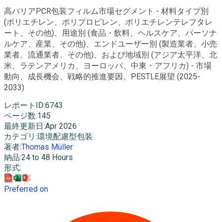
高バリアPCR包装フィルム市場セグメント - 材料タイプ別
(ポリエチレン、ポリプロピレン、ポリエチレンテレフタレ
ート、その他)、用途別 (食品・飲料、ヘルスケア、パーソナ
ルケア、産業、その他)、エンドユーザー別 (製造業者、小売
業者、流通業者、その他)、および地域別 (アジア太平洋、北
米、ラテンアメリカ、ヨーロッパ、中東・アフリカ) - 市場
動向、成長機会、戦略的推進要因、PESTLE展望 (2025-
2033)
レポートID
:
6743
ページ数
:
145
最終更新日
:
Apr 2026
カテゴリ
:
環境配慮型包装
著者
:
Thomas Müller
納品
:
24 to 48 Hours
形式
:
Preferred on