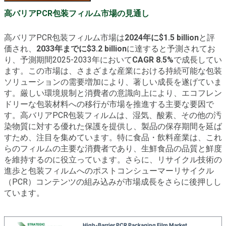
高バリアPCR包装フィルム市場の見通し
高バリアPCR包装フィルム市場は
2024年に$1.5 billion
と評
価され、
2033年までに$3.2 billion
に達すると予測されてお
り、予測期間2025-2033年において
CAGR 8.5%
で成長してい
ます。この市場は、さまざまな産業における持続可能な包装
ソリューションの需要増加により、著しい成長を遂げていま
す。厳しい環境規制と消費者の意識向上により、エコフレン
ドリーな包装材料への移行が市場を推進する主要な要因で
す。高バリアPCR包装フィルムは、湿気、酸素、その他の汚
染物質に対する優れた保護を提供し、製品の保存期間を延ば
すため、注目を集めています。特に食品・飲料産業は、これ
らのフィルムの主要な消費者であり、生鮮食品の品質と鮮度
を維持するのに役立っています。さらに、リサイクル技術の
進歩と包装フィルムへのポストコンシューマーリサイクル
（PCR）コンテンツの組み込みが市場成長をさらに後押しし
ています。