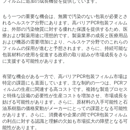
フィルムに追加の成長機会を提供しています。
もう一つの重要な機会は、無菌で汚染のない包装が必要とさ
れるヘルスケア分野にあります。高バリアPCR包装フィルム
は、外部の汚染物質に対する優れた保護を提供するため、医
療および製薬用途に理想的です。製薬業界の成長と医療用品
および機器の需要増加により、ヘルスケア分野でのこれらの
フィルムの採用が進むと予想されます。さらに、持続可能な
包装材料の使用を促進する政府の取り組みが市場成長をさら
に支援する可能性があります。
有望な機会がある一方で、高バリアPCR包装フィルム市場は
特定の課題にも直面しています。主な制約の一つは、PCRフ
ィルムの生産に関連する高コストです。複雑な製造プロセス
と特殊な設備の必要性が生産コストを増加させ、市場成長を
妨げる可能性があります。さらに、原材料の入手可能性と石
油系樹脂の価格変動がメーカーにとっての課題となる可能性
があります。さらに、消費者や企業の間でPCR包装フィルム
の利点に対する認識と理解の欠如も市場拡大の障壁となる可
能性があります。