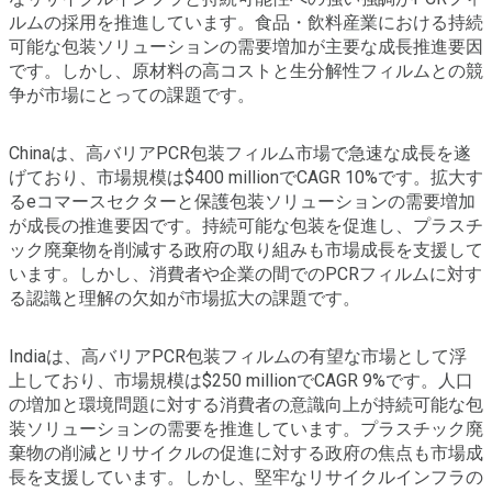
ルムの採用を推進しています。食品・飲料産業における持続
可能な包装ソリューションの需要増加が主要な成長推進要因
です。しかし、原材料の高コストと生分解性フィルムとの競
争が市場にとっての課題です。
Chinaは、高バリアPCR包装フィルム市場で急速な成長を遂
げており、市場規模は$400 millionでCAGR 10%です。拡大す
るeコマースセクターと保護包装ソリューションの需要増加
が成長の推進要因です。持続可能な包装を促進し、プラスチ
ック廃棄物を削減する政府の取り組みも市場成長を支援して
います。しかし、消費者や企業の間でのPCRフィルムに対す
る認識と理解の欠如が市場拡大の課題です。
Indiaは、高バリアPCR包装フィルムの有望な市場として浮
上しており、市場規模は$250 millionでCAGR 9%です。人口
の増加と環境問題に対する消費者の意識向上が持続可能な包
装ソリューションの需要を推進しています。プラスチック廃
棄物の削減とリサイクルの促進に対する政府の焦点も市場成
長を支援しています。しかし、堅牢なリサイクルインフラの