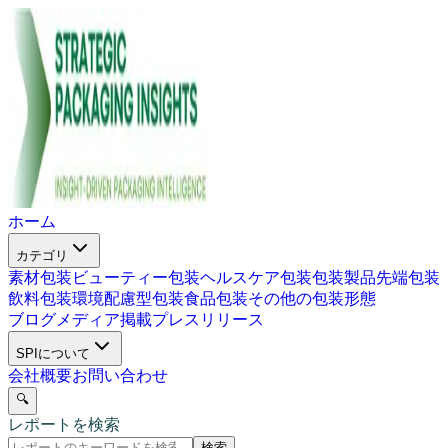
ホーム
カテゴリ
素材包装
ビューティー包装
ヘルスケア包装
包装製品
先端包装
飲料包装
環境配慮型包装
食品包装
その他の包装形態
ブログ
メディア掲載
プレスリリース
SPIについて
会社概要
お問い合わせ
🔍
レポートを検索
検索