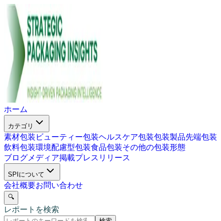
ホーム
カテゴリ
素材包装
ビューティー包装
ヘルスケア包装
包装製品
先端包装
飲料包装
環境配慮型包装
食品包装
その他の包装形態
ブログ
メディア掲載
プレスリリース
SPIについて
会社概要
お問い合わせ
🔍
レポートを検索
検索