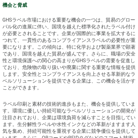
機会と脅威
GHSラベル市場における重要な機会の一つは、貿易のグロー
バル化の進展に伴い、国境を越えた標準化されたラベル付け
が必要とされることです。企業が国際的に事業を拡大するに
つれて、一貫性のあるコンプライアンスラベルの必要性が重
要になります。この傾向は、特に化学および製薬業界で顕著
であり、国境を越えた貿易が盛んです。さらに、職場の安全
性と環境保護への関心の高まりがGHSラベルの需要を促進し
ており、危険物の取り扱いや廃棄に関する重要な情報を提供
します。安全性とコンプライアンスを向上させる革新的なラ
ベルソリューションを提供できる企業は、この機会を活かす
ことができます。
ラベル印刷と素材の技術的進歩もまた、機会を提供していま
す。環境に優しい持続可能なラベルソリューションの開発が
注目されており、企業は環境負荷を減らすことを目指してい
ます。生分解性ラベルや水性インクなどの革新がますます人
気を集め、持続可能性を重視する企業に競争優位を提供して
います。さらに、QRコードやRFIDタグなどのスマート技術