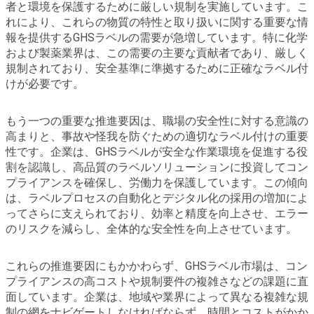
者と環境を保護するために厳しい規制を実施しています。こ
れにより、これらの物質の特性と取り扱いに関する重要な情
報を提供するGHSラベルの需要が急増しています。特に化学
および製薬業界は、この需要の主要な貢献者であり、厳しく
規制されており、安全基準に準拠するために正確なラベル付
けが必要です。
もう一つの重要な推進要因は、職場の安全性に対する意識の
高まりと、事故や怪我を防ぐための適切なラベル付けの重要
性です。企業は、GHSラベルが安全な作業環境を促進する役
割を認識し、高品質のラベルソリューションに投資してコン
プライアンスを確保し、労働力を保護しています。この傾向
は、ラベルプロセスの自動化とデジタル化の採用の増加によ
ってさらに支えられており、効率と精度を向上させ、エラー
のリスクを減らし、全体的な安全性を向上させています。
これらの推進要因にもかかわらず、GHSラベル市場は、コン
プライアンスの高コストや規制要件の複雑さなどの課題に直
面しています。企業は、地域や業界によって異なる複雑な規
制の網をナビゲートしなければならず、時間とコストがかか