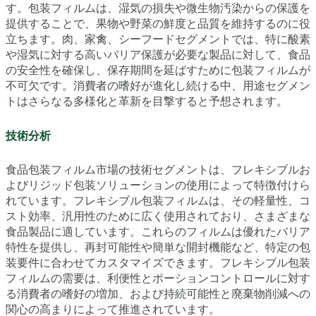
す。包装フィルムは、湿気の損失や微生物汚染からの保護を
提供することで、果物や野菜の鮮度と品質を維持するのに役
立ちます。肉、家禽、シーフードセグメントでは、特に酸素
や湿気に対する高いバリア保護が必要な製品に対して、食品
の安全性を確保し、保存期間を延ばすために包装フィルムが
不可欠です。消費者の嗜好が進化し続ける中、用途セグメン
トはさらなる多様化と革新を目撃すると予想されます。
技術分析
食品包装フィルム市場の技術セグメントは、フレキシブルお
よびリジッド包装ソリューションの使用によって特徴付けら
れています。フレキシブル包装フィルムは、その軽量性、コ
スト効率、汎用性のために広く使用されており、さまざまな
食品製品に適しています。これらのフィルムは優れたバリア
特性を提供し、再封可能性や簡単な開封機能など、特定の包
装要件に合わせてカスタマイズできます。フレキシブル包装
フィルムの需要は、利便性とポーションコントロールに対す
る消費者の嗜好の増加、および持続可能性と廃棄物削減への
関心の高まりによって推進されています。