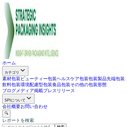
ホーム
カテゴリ
素材包装
ビューティー包装
ヘルスケア包装
包装製品
先端包装
飲料包装
環境配慮型包装
食品包装
その他の包装形態
ブログ
メディア掲載
プレスリリース
SPIについて
会社概要
お問い合わせ
🔍
レポートを検索
検索