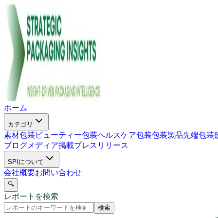
ホーム
カテゴリ
素材包装
ビューティー包装
ヘルスケア包装
包装製品
先端包装
ブログ
メディア掲載
プレスリリース
SPIについて
会社概要
お問い合わせ
🔍
レポートを検索
検索