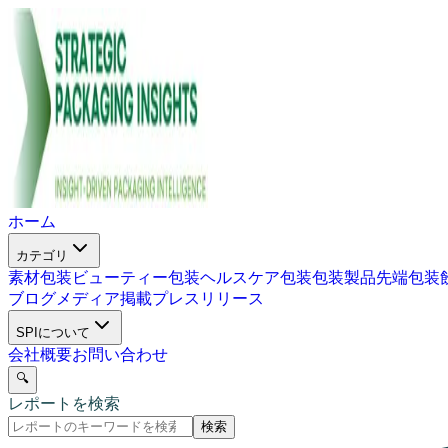
ホーム
カテゴリ
素材包装
ビューティー包装
ヘルスケア包装
包装製品
先端包装
ブログ
メディア掲載
プレスリリース
SPIについて
会社概要
お問い合わせ
🔍
レポートを検索
検索