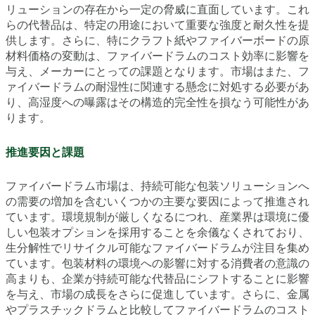
リューションの存在から一定の脅威に直面しています。これ
らの代替品は、特定の用途において重要な強度と耐久性を提
供します。さらに、特にクラフト紙やファイバーボードの原
材料価格の変動は、ファイバードラムのコスト効率に影響を
与え、メーカーにとっての課題となります。市場はまた、フ
ァイバードラムの耐湿性に関連する懸念に対処する必要があ
り、高湿度への曝露はその構造的完全性を損なう可能性があ
ります。
推進要因と課題
ファイバードラム市場は、持続可能な包装ソリューションへ
の需要の増加を含むいくつかの主要な要因によって推進され
ています。環境規制が厳しくなるにつれ、産業界は環境に優
しい包装オプションを採用することを余儀なくされており、
生分解性でリサイクル可能なファイバードラムが注目を集め
ています。包装材料の環境への影響に対する消費者の意識の
高まりも、企業が持続可能な代替品にシフトすることに影響
を与え、市場の成長をさらに促進しています。さらに、金属
やプラスチックドラムと比較してファイバードラムのコスト