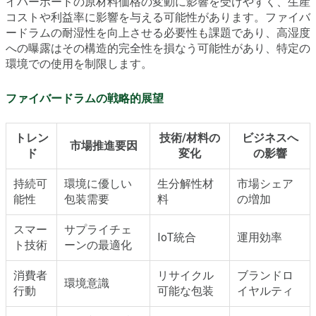
イバーボードの原材料価格の変動に影響を受けやすく、生産
コストや利益率に影響を与える可能性があります。ファイバ
ードラムの耐湿性を向上させる必要性も課題であり、高湿度
への曝露はその構造的完全性を損なう可能性があり、特定の
環境での使用を制限します。
ファイバードラムの戦略的展望
トレン
技術/材料の
ビジネスへ
市場推進要因
ド
変化
の影響
持続可
環境に優しい
生分解性材
市場シェア
能性
包装需要
料
の増加
スマー
サプライチェ
IoT統合
運用効率
ト技術
ーンの最適化
消費者
リサイクル
ブランドロ
環境意識
行動
可能な包装
イヤルティ