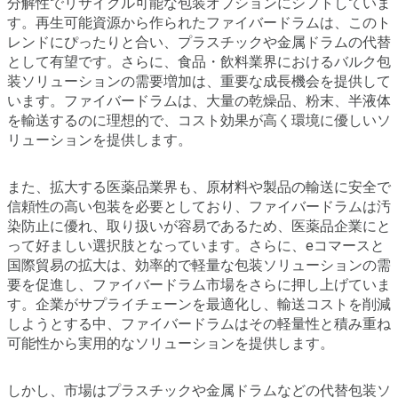
分解性でリサイクル可能な包装オプションにシフトしていま
す。再生可能資源から作られたファイバードラムは、このト
レンドにぴったりと合い、プラスチックや金属ドラムの代替
として有望です。さらに、食品・飲料業界におけるバルク包
装ソリューションの需要増加は、重要な成長機会を提供して
います。ファイバードラムは、大量の乾燥品、粉末、半液体
を輸送するのに理想的で、コスト効果が高く環境に優しいソ
リューションを提供します。
また、拡大する医薬品業界も、原材料や製品の輸送に安全で
信頼性の高い包装を必要としており、ファイバードラムは汚
染防止に優れ、取り扱いが容易であるため、医薬品企業にと
って好ましい選択肢となっています。さらに、eコマースと
国際貿易の拡大は、効率的で軽量な包装ソリューションの需
要を促進し、ファイバードラム市場をさらに押し上げていま
す。企業がサプライチェーンを最適化し、輸送コストを削減
しようとする中、ファイバードラムはその軽量性と積み重ね
可能性から実用的なソリューションを提供します。
しかし、市場はプラスチックや金属ドラムなどの代替包装ソ