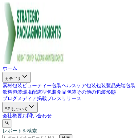
ホーム
カテゴリ
素材包装
ビューティー包装
ヘルスケア包装
包装製品
先端包装
飲料包装
環境配慮型包装
食品包装
その他の包装形態
ブログ
メディア掲載
プレスリリース
SPIについて
会社概要
お問い合わせ
🔍
レポートを検索
検索