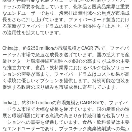
基盤と持続可能な包装ソリューションへの強調がファイバー
ドラムの需要を促進しています。化学品と医薬品業界は重要
なエンドユーザーであり、炭素排出量削減への焦点が市場成
長をさらに押し上げています。ファイバーボード製造におけ
る革新がファイバードラムの耐久性と耐湿性を向上させ、そ
の適用性を拡大しています。
Chinaは、約$250 millionの市場規模とCAGR 7%で、ファイバ
ードラム市場で急速な成長を遂げています。国の拡大する産
業セクターと環境持続可能性への関心の高まりが成長の主要
な推進力です。食品・飲料業界におけるバルク包装ソリュー
ションの需要が高まり、ファイバードラムはコスト効果が高
く環境に優しいオプションを提供します。持続可能な包装を
促進する政府の取り組みも市場成長に寄与しています。
Indiaは、約$150 millionの市場規模とCAGR 8%で、ファイバ
ードラム市場で大幅な成長を遂げています。国の産業化の進
展と環境問題に対する意識の高まりが持続可能な包装ソリュ
ーションへの需要を促進しています。食品・飲料業界は主要
なエンドユーザーであり、プラスチック廃棄物削減への焦点