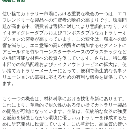
使い捨てカトラリー市場における重要な機会の一つは、エコ
フレンドリーな製品への消費者の嗜好の高まりです。環境問
題が高まる中、消費者は選択に対してより意識的になり、バ
イオディグレーダブルおよびコンポスタブルなカトラリーオ
プションの需要が高まっています。この変化は、環境への影
響を減らし、エコ意識の高い消費者の増加するセグメントに
アピールする竹やコーンスターチベースのプラスチックなど
の持続可能な材料への投資を促しています。さらに、特に都
市部での食品配達およびテイクアウトサービスの拡大は、使
い捨てカトラリーメーカーにとって、便利で衛生的な食事ソ
リューションの需要に応えるための有利な機会を提供してい
ます。
もう一つの機会は、材料科学における技術革新にあります。
これにより、革新的で耐久性のある使い捨てカトラリー製品
の開発が可能になっています。企業は、伝統的な食器の強度
と感触を模倣しながら環境に優しいカトラリーを作成するた
めに研究開発に投資しています。この革新は、高品質の使い