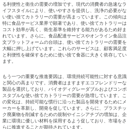
る利便性と衛生の需要の増加です。現代の消費者の急速なラ
イフスタイルにより、使いやすさを提供し、洗浄の必要がな
い使い捨てカトラリーの需要が高まっています。この傾向は
特に食品サービス業界で顕著であり、使い捨てカトラリーは
コスト効率が高く、衛生基準を維持する能力があるため好ま
れています。さらに、食品配達サービスやオンライン食品注
文プラットフォームの台頭は、使い捨てカトラリーの需要を
大幅に押し上げています。これらのサービスは、顧客満足度
と利便性を確保するために使い捨て食器に大きく依存してい
ます。
もう一つの重要な推進要因は、環境持続可能性に対する意識
と関心の高まりです。消費者はますますエコフレンドリーな
製品を選択しており、バイオディグレーダブルおよびコンポ
スタブルな使い捨てカトラリーの需要が急増しています。こ
の変化は、持続可能な慣行に沿った製品を開発するためにメ
ーカーを革新し、開発を促しています。さらに、プラスチッ
ク廃棄物を削減するための規制やイニシアチブの増加は、企
業に環境に優しい材料を採用するよう促しており、市場をさ
らに推進することが期待されています。