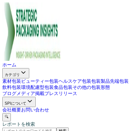
ホーム
カテゴリ
素材包装
ビューティー包装
ヘルスケア包装
包装製品
先端包装
飲料包装
環境配慮型包装
食品包装
その他の包装形態
ブログ
メディア掲載
プレスリリース
SPIについて
会社概要
お問い合わせ
🔍
レポートを検索
検索