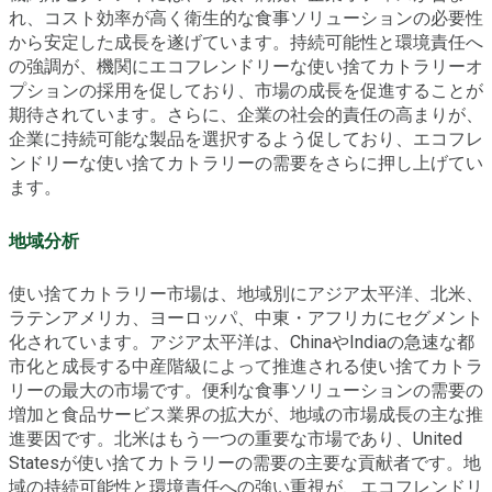
れ、コスト効率が高く衛生的な食事ソリューションの必要性
から安定した成長を遂げています。持続可能性と環境責任へ
の強調が、機関にエコフレンドリーな使い捨てカトラリーオ
プションの採用を促しており、市場の成長を促進することが
期待されています。さらに、企業の社会的責任の高まりが、
企業に持続可能な製品を選択するよう促しており、エコフレ
ンドリーな使い捨てカトラリーの需要をさらに押し上げてい
ます。
地域分析
使い捨てカトラリー市場は、地域別にアジア太平洋、北米、
ラテンアメリカ、ヨーロッパ、中東・アフリカにセグメント
化されています。アジア太平洋は、ChinaやIndiaの急速な都
市化と成長する中産階級によって推進される使い捨てカトラ
リーの最大の市場です。便利な食事ソリューションの需要の
増加と食品サービス業界の拡大が、地域の市場成長の主な推
進要因です。北米はもう一つの重要な市場であり、United
Statesが使い捨てカトラリーの需要の主要な貢献者です。地
域の持続可能性と環境責任への強い重視が、エコフレンドリ