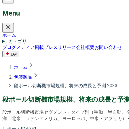
Menu
ホーム
カテゴリ
ブログ
メディア掲載
プレスリリース
会社概要
お問い合わせ
JA
▾
ホーム
包装製品
段ボール切断機市場規模、将来の成長と予測 2033
段ボール切断機市場規模、将来の成長と予測 
段ボール切断機市場セグメント - タイプ別（手動、半自動
洋、北米、ラテンアメリカ、ヨーロッパ、中東・アフリカ） - 市
レポートID
:
6751