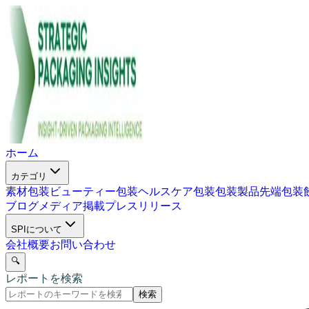
ホーム
カテゴリ
素材包装
ビューティー包装
ヘルスケア包装
包装製品
先端包装
ブログ
メディア掲載
プレスリリース
SPIについて
会社概要
お問い合わせ
🔍
レポートを検索
検索