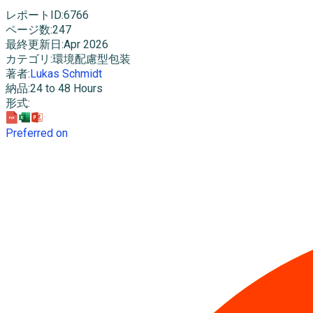
レポートID
:
6766
ページ数
:
247
最終更新日
:
Apr 2026
カテゴリ
:
環境配慮型包装
著者
:
Lukas Schmidt
納品
:
24 to 48 Hours
形式
:
Preferred on