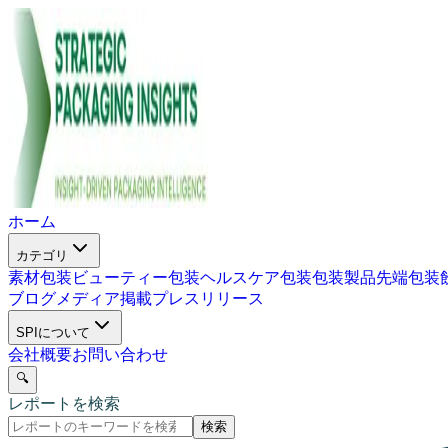
ホーム
カテゴリ
素材包装
ビューティー包装
ヘルスケア包装
包装製品
先端包装
ブログ
メディア掲載
プレスリリース
SPIについて
会社概要
お問い合わせ
🔍
レポートを検索
検索