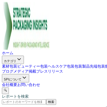
ホーム
カテゴリ
素材包装
ビューティー包装
ヘルスケア包装
包装製品
先端包装
ブログ
メディア掲載
プレスリリース
SPIについて
会社概要
お問い合わせ
🔍
レポートを検索
検索