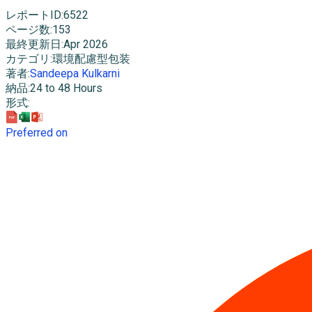
レポートID
:
6522
ページ数
:
153
最終更新日
:
Apr 2026
カテゴリ
:
環境配慮型包装
著者
:
Sandeepa Kulkarni
納品
:
24 to 48 Hours
形式
:
Preferred on