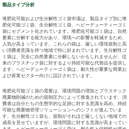
製品タイプ分析
堆肥化可能および生分解性ゴミ袋市場は、製品タイプ別に堆
肥化可能ゴミ袋、生分解性ゴミ袋、ヘビーデューティーゴミ
袋にセグメント化されています。堆肥化可能ゴミ袋は、自然
要素に分解する能力があり、環境への影響を軽減するため、
人気が高まっています。これらの袋は、厳しい環境規制と高
い消費者意識を持つ地域で特に好まれています。生分解性ゴ
ミ袋は、完全に自然要素に分解しないかもしれませんが、従
来のプラスチック袋に対するより持続可能な代替品を提供し
ます。ヘビーデューティーゴミ袋は、耐久性が重要な商業お
よび産業セクター向けに設計されています。
堆肥化可能ゴミ袋の需要は、環境問題の増加とプラスチック
廃棄物削減のための規制圧力によって推進されています。消
費者は自分たちの生態学的な足跡に対する意識を高め、持続
可能な廃棄物管理ソリューションへのシフトが進んでいま
す。生分解性ゴミ袋も、規制がそれほど厳しくない地域での
成長を見せていますが、環境問題に対する意識が高まってい
ます。ヘビーデューティーゴミ袋は、耐久性と信頼性が求め