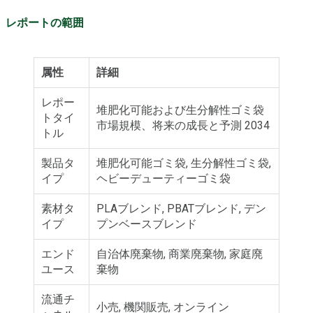
レポートの範囲
属性
詳細
レポー
堆肥化可能および生分解性ゴミ袋
トタイ
市場規模、将来の成長と予測 2034
トル
製品タ
堆肥化可能ゴミ袋, 生分解性ゴミ袋,
イプ
ヘビーデューティーゴミ袋
素材タ
PLAブレンド, PBATブレンド, デン
イプ
プンベースブレンド
エンド
自治体廃棄物, 商業廃棄物, 家庭廃
ユース
棄物
流通チ
小売, 機関販売, オンライン