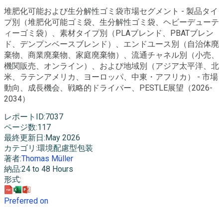
堆肥化可能および生分解性ゴミ袋市場セグメント - 製品タイ
プ別（堆肥化可能ゴミ袋、生分解性ゴミ袋、ヘビーデューテ
ィーゴミ袋）、素材タイプ別（PLAブレンド、PBATブレン
ド、デンプンベースブレンド）、エンドユース別（自治体廃
棄物、商業廃棄物、家庭廃棄物）、流通チャネル別（小売、
機関販売、オンライン）、および地域別（アジア太平洋、北
米、ラテンアメリカ、ヨーロッパ、中東・アフリカ） - 市場
動向、成長機会、戦略的ドライバー、PESTLE展望（2026-
2034）
レポートID
:
7037
ページ数
:
117
最終更新日
:
May 2026
カテゴリ
:
環境配慮型包装
著者
:
Thomas Müller
納品
:
24 to 48 Hours
形式
:
Preferred on