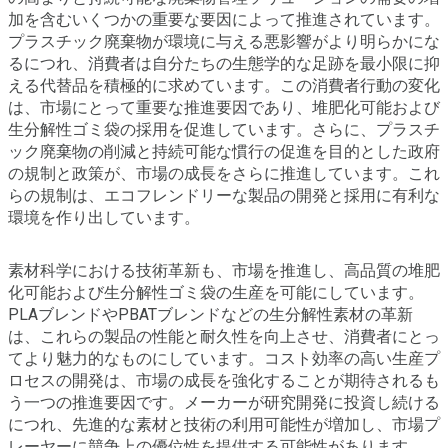
加を含むいくつかの重要な要因によって推進されています。
プラスチック廃棄物が環境に与える悪影響がより明らかにな
るにつれ、消費者は自分たちの生態学的な足跡を最小限に抑
える代替品を積極的に求めています。この消費者行動の変化
は、市場にとって重要な推進要因であり、堆肥化可能および
生分解性ゴミ袋の採用を促進しています。さらに、プラスチ
ック廃棄物の削減と持続可能な慣行の促進を目的とした政府
の規制と政策が、市場の成長をさらに推進しています。これ
らの規制は、エコフレンドリーな製品の開発と採用に有利な
環境を作り出しています。
素材科学における技術革新も、市場を推進し、高品質の堆肥
化可能および生分解性ゴミ袋の生産を可能にしています。
PLAブレンドやPBATブレンドなどの生分解性素材の革新
は、これらの製品の性能と耐久性を向上させ、消費者にとっ
てより魅力的なものにしています。コスト効率の高い生産プ
ロセスの開発は、市場の成長を強化することが期待されるも
う一つの推進要因です。メーカーが研究開発に投資し続ける
につれ、先進的な素材と技術の利用可能性が増加し、市場プ
レーヤーに競争上の優位性を提供する可能性があります。