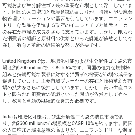
可能および生分解性ゴミ袋の重要な市場として浮上していま
す。同国の人口増加と環境意識の高まりが、持続可能な廃棄
物管理ソリューションの需要を促進しています。エコフレン
ドリーな製品を促進する政府のイニシアチブと地元メーカー
の存在が市場の成長をさらに支えています。しかし、限られ
た消費者の認識と原材料の供給といった課題が依然として存
在し、教育と革新の継続的な努力が必要です。
United Kingdomでは、堆肥化可能および生分解性ゴミ袋の市
場は約$700 millionで、CAGR 6%です。同国の強力な規制枠
組みと持続可能な製品に対する消費者の需要が市場の成長を
促進しています。主要市場プレーヤーの存在と技術革新が市
場の拡大をさらに後押ししています。しかし、高い生産コス
トと限られた消費者の認識といった課題が依然として存在
し、教育と革新の継続的な努力が必要です。
Indiaも堆肥化可能および生分解性ゴミ袋の成長市場であ
り、約$600 millionの市場規模とCAGR 10%を誇ります。同国
の人口増加と環境意識の高まりが、エコフレンドリーな製品