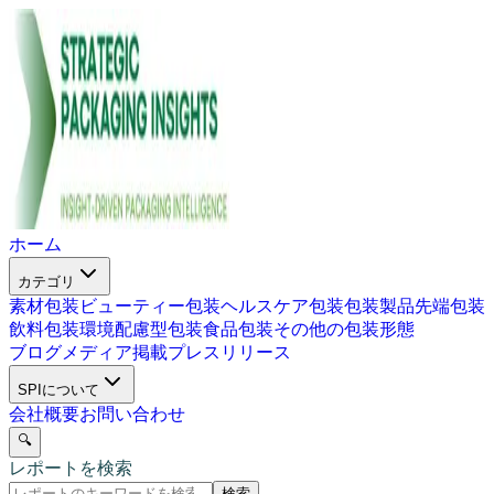
ホーム
カテゴリ
素材包装
ビューティー包装
ヘルスケア包装
包装製品
先端包装
飲料包装
環境配慮型包装
食品包装
その他の包装形態
ブログ
メディア掲載
プレスリリース
SPIについて
会社概要
お問い合わせ
🔍
レポートを検索
検索