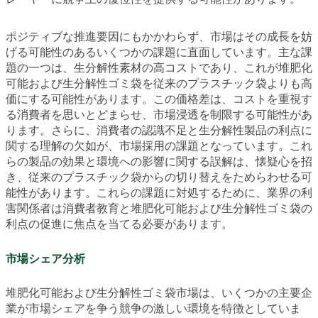
ポジティブな推進要因にもかかわらず、市場はその成長を妨
げる可能性のあるいくつかの課題に直面しています。主な課
題の一つは、生分解性素材の高コストであり、これが堆肥化
可能および生分解性ゴミ袋を従来のプラスチック袋よりも高
価にする可能性があります。この価格差は、コストを重視す
る消費者を思いとどまらせ、市場浸透を制限する可能性があ
ります。さらに、消費者の認識不足と生分解性製品の利点に
関する理解の欠如が、市場採用の課題となっています。これ
らの製品の効果と環境への影響に関する誤解は、懐疑心を招
き、従来のプラスチック袋からの切り替えをためらわせる可
能性があります。これらの課題に対処するために、業界の利
害関係者は消費者教育と堆肥化可能および生分解性ゴミ袋の
利点の促進に焦点を当てる必要があります。
市場シェア分析
堆肥化可能および生分解性ゴミ袋市場は、いくつかの主要企
業が市場シェアを争う競争の激しい環境を特徴としていま