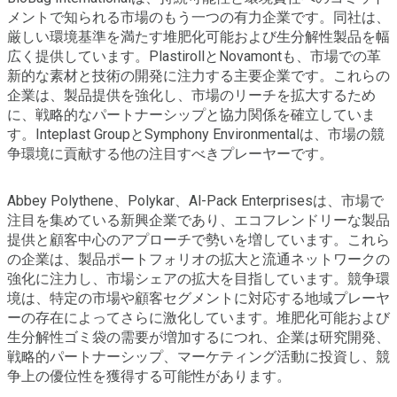
メントで知られる市場のもう一つの有力企業です。同社は、
厳しい環境基準を満たす堆肥化可能および生分解性製品を幅
広く提供しています。PlastirollとNovamontも、市場での革
新的な素材と技術の開発に注力する主要企業です。これらの
企業は、製品提供を強化し、市場のリーチを拡大するため
に、戦略的なパートナーシップと協力関係を確立していま
す。Inteplast GroupとSymphony Environmentalは、市場の競
争環境に貢献する他の注目すべきプレーヤーです。
Abbey Polythene、Polykar、Al-Pack Enterprisesは、市場で
注目を集めている新興企業であり、エコフレンドリーな製品
提供と顧客中心のアプローチで勢いを増しています。これら
の企業は、製品ポートフォリオの拡大と流通ネットワークの
強化に注力し、市場シェアの拡大を目指しています。競争環
境は、特定の市場や顧客セグメントに対応する地域プレーヤ
ーの存在によってさらに激化しています。堆肥化可能および
生分解性ゴミ袋の需要が増加するにつれ、企業は研究開発、
戦略的パートナーシップ、マーケティング活動に投資し、競
争上の優位性を獲得する可能性があります。