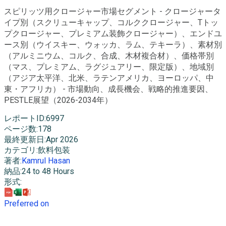
スピリッツ用クロージャー市場セグメント - クロージャータ
イプ別（スクリューキャップ、コルククロージャー、Tトッ
プクロージャー、プレミアム装飾クロージャー）、エンドユ
ース別（ウイスキー、ウォッカ、ラム、テキーラ）、素材別
（アルミニウム、コルク、合成、木材複合材）、価格帯別
（マス、プレミアム、ラグジュアリー、限定版）、地域別
（アジア太平洋、北米、ラテンアメリカ、ヨーロッパ、中
東・アフリカ） - 市場動向、成長機会、戦略的推進要因、
PESTLE展望（2026-2034年）
レポートID
:
6997
ページ数
:
178
最終更新日
:
Apr 2026
カテゴリ
:
飲料包装
著者
:
Kamrul Hasan
納品
:
24 to 48 Hours
形式
:
Preferred on