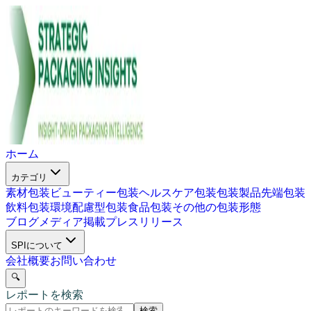
ホーム
カテゴリ
素材包装
ビューティー包装
ヘルスケア包装
包装製品
先端包装
飲料包装
環境配慮型包装
食品包装
その他の包装形態
ブログ
メディア掲載
プレスリリース
SPIについて
会社概要
お問い合わせ
🔍
レポートを検索
検索