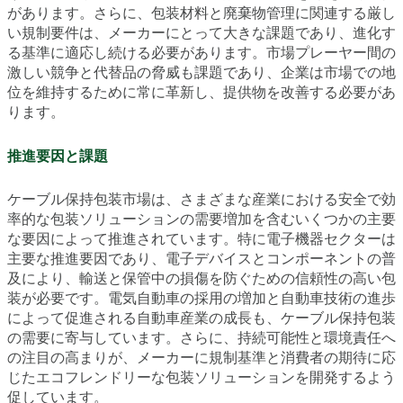
があります。さらに、包装材料と廃棄物管理に関連する厳し
い規制要件は、メーカーにとって大きな課題であり、進化す
る基準に適応し続ける必要があります。市場プレーヤー間の
激しい競争と代替品の脅威も課題であり、企業は市場での地
位を維持するために常に革新し、提供物を改善する必要があ
ります。
推進要因と課題
ケーブル保持包装市場は、さまざまな産業における安全で効
率的な包装ソリューションの需要増加を含むいくつかの主要
な要因によって推進されています。特に電子機器セクターは
主要な推進要因であり、電子デバイスとコンポーネントの普
及により、輸送と保管中の損傷を防ぐための信頼性の高い包
装が必要です。電気自動車の採用の増加と自動車技術の進歩
によって促進される自動車産業の成長も、ケーブル保持包装
の需要に寄与しています。さらに、持続可能性と環境責任へ
の注目の高まりが、メーカーに規制基準と消費者の期待に応
じたエコフレンドリーな包装ソリューションを開発するよう
促しています。