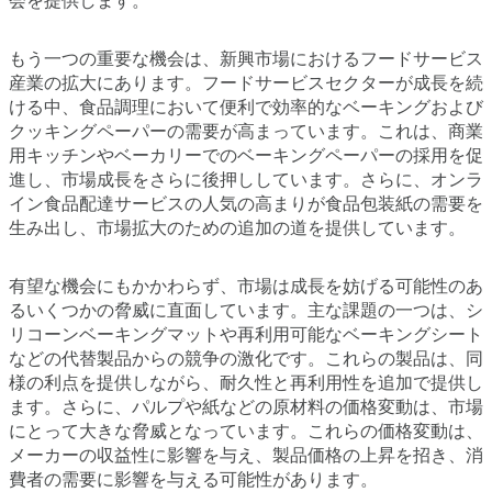
会を提供します。
もう一つの重要な機会は、新興市場におけるフードサービス
産業の拡大にあります。フードサービスセクターが成長を続
ける中、食品調理において便利で効率的なベーキングおよび
クッキングペーパーの需要が高まっています。これは、商業
用キッチンやベーカリーでのベーキングペーパーの採用を促
進し、市場成長をさらに後押ししています。さらに、オンラ
イン食品配達サービスの人気の高まりが食品包装紙の需要を
生み出し、市場拡大のための追加の道を提供しています。
有望な機会にもかかわらず、市場は成長を妨げる可能性のあ
るいくつかの脅威に直面しています。主な課題の一つは、シ
リコーンベーキングマットや再利用可能なベーキングシート
などの代替製品からの競争の激化です。これらの製品は、同
様の利点を提供しながら、耐久性と再利用性を追加で提供し
ます。さらに、パルプや紙などの原材料の価格変動は、市場
にとって大きな脅威となっています。これらの価格変動は、
メーカーの収益性に影響を与え、製品価格の上昇を招き、消
費者の需要に影響を与える可能性があります。