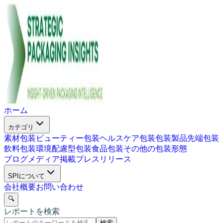
ホーム
カテゴリ
素材包装
ビューティー包装
ヘルスケア包装
包装製品
先端包装
飲料包装
環境配慮型包装
食品包装
その他の包装形態
ブログ
メディア掲載
プレスリリース
SPIについて
会社概要
お問い合わせ
🔍
レポートを検索
検索