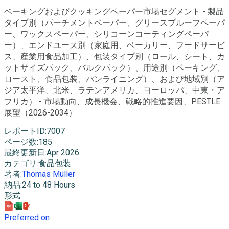
ベーキングおよびクッキングペーパー市場セグメント - 製品
タイプ別（パーチメントペーパー、グリースプルーフペーパ
ー、ワックスペーパー、シリコーンコーティングペーパ
ー）、エンドユース別（家庭用、ベーカリー、フードサービ
ス、産業用食品加工）、包装タイプ別（ロール、シート、カ
ットサイズパック、バルクパック）、用途別（ベーキング、
ロースト、食品包装、パンライニング）、および地域別（ア
ジア太平洋、北米、ラテンアメリカ、ヨーロッパ、中東・ア
フリカ） - 市場動向、成長機会、戦略的推進要因、PESTLE
展望（2026-2034）
レポートID
:
7007
ページ数
:
185
最終更新日
:
Apr 2026
カテゴリ
:
食品包装
著者
:
Thomas Müller
納品
:
24 to 48 Hours
形式
:
Preferred on