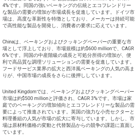
4%です。同国の強いベーキングの伝統とエコフレンドリー
な製品の需要の増加が市場成長を促進しています。ドイツ市
場は、高度な革新性を特徴としており、メーカーは持続可能
で高性能な製品を開発し、消費者の要求に応えています。
Chinaは、ベーキングおよびクッキングペーパーの重要な市
場として浮上しており、市場規模は約$600 millionで、CAGR
6%です。同国の中産階級の成長と可処分所得の増加が、便
利で高品質な調理ソリューションの需要を促進しています。
フードサービス業界の拡大と西洋風ベーキングの人気の高ま
りが、中国市場の成長をさらに後押ししています。
United Kingdomでは、ベーキングおよびクッキングペーパー
市場は約$500 millionと評価され、CAGR 3%です。市場は家
庭でのベーキングの増加傾向とエコフレンドリーな製品の需
要によって推進されています。英国の強力な小売セクターと
料理番組の人気が市場の拡大に寄与しています。しかし、市
場は原材料価格の変動と代替製品からの競争の課題に直面し
ています。