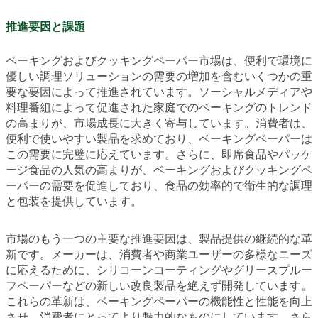
推進要因と課題
ベーキングおよびクッキングペーパー市場は、便利で環境に
優しい調理ソリューションの需要の増加を含むいくつかの重
要な要因によって推進されています。ソーシャルメディアや
料理番組によって促進された家庭でのベーキングのトレンド
の高まりが、市場成長に大きく寄与しています。消費者は、
便利で使いやすい製品を求めており、ベーキングペーパーは
この需要に完璧に応えています。さらに、即席食品やパッケ
ージ食品の人気の高まりが、ベーキングおよびクッキングペ
ーパーの需要を促進しており、食品の効率的で衛生的な調理
と包装を提供しています。
市場のもう一つの主要な推進要因は、製品提供の継続的な革
新です。メーカーは、消費者や商業ユーザーの多様なニーズ
に応えるために、シリコーンコーティングやグリースプルー
フペーパーなどの新しい改良製品を絶えず開発しています。
これらの革新は、ベーキングペーパーの機能性と性能を向上
させ、消費者にとってより魅力的なものにしています。さら