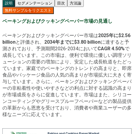
説明
セグメンテーション
目次
方法論
無料サンプルをリクエスト
ベーキングおよびクッキングペーパー市場の見通し
ベーキングおよびクッキングペーパー市場は
2025年に$2.56
billion
と評価され、
2034年までに$3.80 billion
に達すると予
測されており、予測期間2026-2034において
CAGR 4.50%
で
成長しています。この市場は、便利で環境に優しい調理ソリ
ューションの需要の増加により、安定した成長軌道をたどっ
ています。家庭でのベーキングのトレンドの高まりと、即席
食品やパッケージ食品の人気の高まりが市場拡大に大きく寄
与しています。さらに、ベーキングおよびクッキングペーパ
ーの非粘着性や使いやすさなどの利点に対する認識の高まり
が市場成長をさらに促進しています。市場はまた、シリコー
ンコーティングやグリースプルーフペーパーなどの製品提供
の革新からも恩恵を受けており、消費者や商業ユーザーの多
様なニーズに応えています。