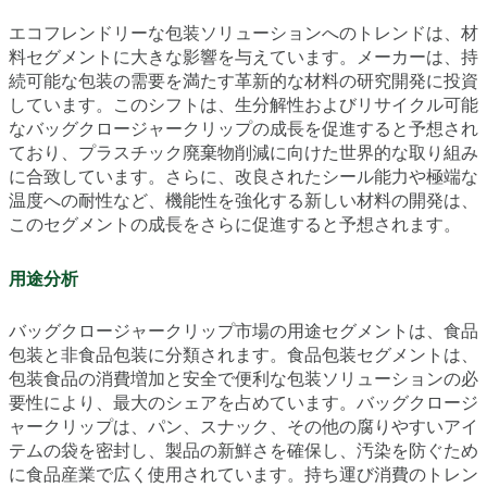
エコフレンドリーな包装ソリューションへのトレンドは、材
料セグメントに大きな影響を与えています。メーカーは、持
続可能な包装の需要を満たす革新的な材料の研究開発に投資
しています。このシフトは、生分解性およびリサイクル可能
なバッグクロージャークリップの成長を促進すると予想され
ており、プラスチック廃棄物削減に向けた世界的な取り組み
に合致しています。さらに、改良されたシール能力や極端な
温度への耐性など、機能性を強化する新しい材料の開発は、
このセグメントの成長をさらに促進すると予想されます。
用途分析
バッグクロージャークリップ市場の用途セグメントは、食品
包装と非食品包装に分類されます。食品包装セグメントは、
包装食品の消費増加と安全で便利な包装ソリューションの必
要性により、最大のシェアを占めています。バッグクロージ
ャークリップは、パン、スナック、その他の腐りやすいアイ
テムの袋を密封し、製品の新鮮さを確保し、汚染を防ぐため
に食品産業で広く使用されています。持ち運び消費のトレン