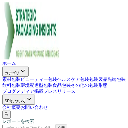
ホーム
カテゴリ
素材包装
ビューティー包装
ヘルスケア包装
包装製品
先端包装
飲料包装
環境配慮型包装
食品包装
その他の包装形態
ブログ
メディア掲載
プレスリリース
SPIについて
会社概要
お問い合わせ
🔍
レポートを検索
検索