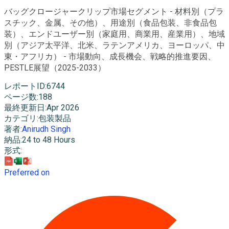
バッグクロージャークリップ市場セグメント - 材料別（プラ
スチック、金属、その他）、用途別（食品包装、非食品包
装）、エンドユーザー別（家庭用、商業用、産業用）、地域
別（アジア太平洋、北米、ラテンアメリカ、ヨーロッパ、中
東・アフリカ） - 市場動向、成長機会、戦略的推進要因、
PESTLE展望（2025-2033）
レポートID
:
6744
ページ数
:
188
最終更新日
:
Apr 2026
カテゴリ
:
包装製品
著者
:
Anirudh Singh
納品
:
24 to 48 Hours
形式
:
Preferred on