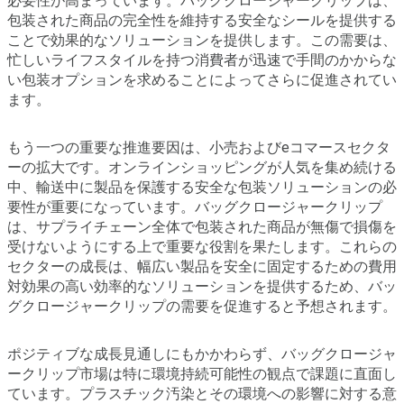
必要性が高まっています。バッグクロージャークリップは、
包装された商品の完全性を維持する安全なシールを提供する
ことで効果的なソリューションを提供します。この需要は、
忙しいライフスタイルを持つ消費者が迅速で手間のかからな
い包装オプションを求めることによってさらに促進されてい
ます。
もう一つの重要な推進要因は、小売およびeコマースセクタ
ーの拡大です。オンラインショッピングが人気を集め続ける
中、輸送中に製品を保護する安全な包装ソリューションの必
要性が重要になっています。バッグクロージャークリップ
は、サプライチェーン全体で包装された商品が無傷で損傷を
受けないようにする上で重要な役割を果たします。これらの
セクターの成長は、幅広い製品を安全に固定するための費用
対効果の高い効率的なソリューションを提供するため、バッ
グクロージャークリップの需要を促進すると予想されます。
ポジティブな成長見通しにもかかわらず、バッグクロージャ
ークリップ市場は特に環境持続可能性の観点で課題に直面し
ています。プラスチック汚染とその環境への影響に対する意