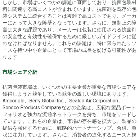
しかし、市場はいくつかの課題に直面しており、抗菌包装材
料に関連する高コストが含まれています。抗菌剤を既存の包
装システムに統合することは複雑で高コストであり、メーカ
ーにとって大きな障壁となっています。さらに、規制上の障
害は大きな課題であり、メーカーは包装に使用される抗菌剤
の安全性と有効性を確保するために厳しいガイドラインに従
わなければなりません。これらの課題は、特に限られたリソ
ースを持つ中小企業にとって市場の成長を妨げる可能性があ
ります。
市場シェア分析
抗菌包装市場は、いくつかの主要企業が重要な市場シェアを
獲得しようと競争している競争の激しい環境にあります。
Amcor plc、Berry Global Inc.、Sealed Air Corporation、
Sonoco Products Companyなどの企業は、広範な製品ポート
フォリオと強力な流通ネットワークを持ち、市場をリードし
ています。これらの企業は、市場の存在感を拡大し、製品の
提供を強化するために、戦略的パートナーシップ、合併、買
収に注力しています。さらに、消費者の進化するニーズと規