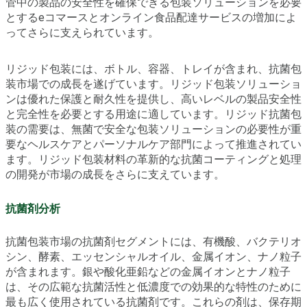
管中の製品の安全性を確保できる包装ソリューションを必要
とするeコマースとオンライン食品配達サービスの増加によ
ってさらに支えられています。
リジッド包装には、ボトル、容器、トレイが含まれ、抗菌包
装市場での成長を遂げています。リジッド包装ソリューショ
ンは優れた保護と耐久性を提供し、高いレベルの製品安全性
と完全性を必要とする用途に適しています。リジッド抗菌包
装の需要は、無菌で安全な包装ソリューションの必要性が重
要なヘルスケアとパーソナルケア部門によって推進されてい
ます。リジッド包装材料の革新的な抗菌コーティングと処理
の開発が市場の成長をさらに支えています。
抗菌剤分析
抗菌包装市場の抗菌剤セグメントには、有機酸、バクテリオ
シン、酵素、エッセンシャルオイル、金属イオン、ナノ粒子
が含まれます。銀や酸化亜鉛などの金属イオンとナノ粒子
は、その広範な抗菌活性と低濃度での効果的な特性のために
最も広く使用されている抗菌剤です。これらの剤は、保存期