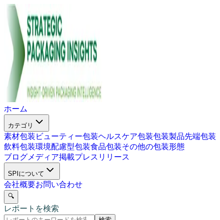
ホーム
カテゴリ
素材包装
ビューティー包装
ヘルスケア包装
包装製品
先端包装
飲料包装
環境配慮型包装
食品包装
その他の包装形態
ブログ
メディア掲載
プレスリリース
SPIについて
会社概要
お問い合わせ
🔍
レポートを検索
検索