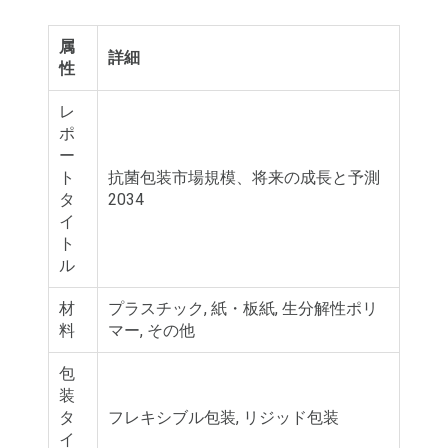
属
詳細
性
レ
ポ
ー
ト
抗菌包装市場規模、将来の成長と予測
タ
2034
イ
ト
ル
材
プラスチック, 紙・板紙, 生分解性ポリ
料
マー, その他
包
装
タ
フレキシブル包装, リジッド包装
イ