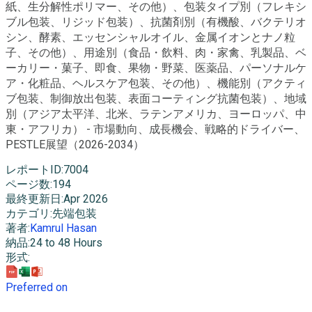
紙、生分解性ポリマー、その他）、包装タイプ別（フレキシ
ブル包装、リジッド包装）、抗菌剤別（有機酸、バクテリオ
シン、酵素、エッセンシャルオイル、金属イオンとナノ粒
子、その他）、用途別（食品・飲料、肉・家禽、乳製品、ベ
ーカリー・菓子、即食、果物・野菜、医薬品、パーソナルケ
ア・化粧品、ヘルスケア包装、その他）、機能別（アクティ
ブ包装、制御放出包装、表面コーティング抗菌包装）、地域
別（アジア太平洋、北米、ラテンアメリカ、ヨーロッパ、中
東・アフリカ） - 市場動向、成長機会、戦略的ドライバー、
PESTLE展望（2026-2034）
レポートID
:
7004
ページ数
:
194
最終更新日
:
Apr 2026
カテゴリ
:
先端包装
著者
:
Kamrul Hasan
納品
:
24 to 48 Hours
形式
:
Preferred on