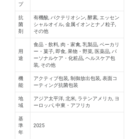
プ
抗
有機酸, バクテリオシン, 酵素, エッセン
菌
シャルオイル, 金属イオンとナノ粒子,
剤
その他
食品・飲料, 肉・家禽, 乳製品, ベーカリ
用
ー・菓子, 即食, 果物・野菜, 医薬品, パ
途
ーソナルケア・化粧品, ヘルスケア包
装, その他
機
アクティブ包装, 制御放出包装, 表面コ
能
ーティング抗菌包装
地
アジア太平洋, 北米, ラテンアメリカ, ヨ
域
ーロッパ, 中東・アフリカ
基
準
2025
年