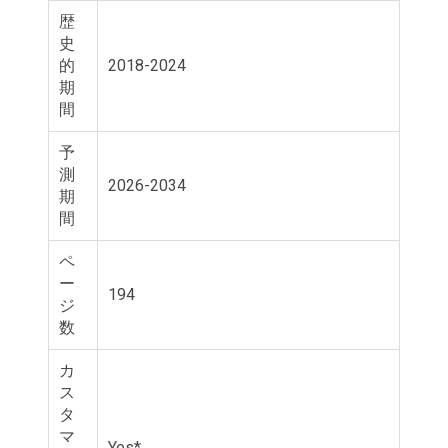
歴
史
的
2018-2024
期
間
予
測
2026-2034
期
間
ペ
ー
194
ジ
数
カ
ス
タ
マ
Yes*