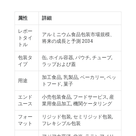
属性
詳細
レポー
アルミニウム食品包装市場規模、
トタイ
将来の成長と予測 2034
トル
包装タ
缶, ホイル容器, パウチ, チューブ,
イプ
ラップおよび蓋
加工食品, 乳製品, ベーカリー, ペッ
用途
トフード, 菓子
エンド
小売包装食品, フードサービス, 産
ユース
業用食品加工, 機関ケータリング
フォー
リジッド包装, セミリジッド包装,
マット
フレキシブル包装