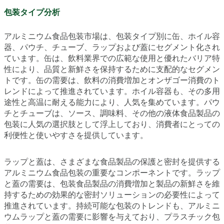
包装タイプ分析
アルミニウム食品包装市場は、包装タイプ別に缶、ホイル容
器、パウチ、チューブ、ラップおよび蓋にセグメント化され
ています。缶は、飲料業界での広範な使用と優れたバリア特
性により、品質と新鮮さを保持するために支配的なセグメン
トです。缶の需要は、飲料の消費増加とオンザゴー消費のト
レンドによって推進されています。ホイル容器も、その多用
途性と高温に耐える能力により、人気を集めています。パウ
チとチューブは、ソース、調味料、その他の液体食品製品の
包装に人気の選択肢として浮上しており、消費者にとっての
利便性と使いやすさを提供しています。
ラップと蓋は、さまざまな食品製品の保護と密封を提供する
アルミニウム食品包装の重要なコンポーネントです。ラップ
と蓋の需要は、包装食品製品の消費増加と製品の新鮮さを維
持するための効果的な密封ソリューションの必要性によって
推進されています。持続可能な包装のトレンドも、アルミニ
ウムラップと蓋の需要に影響を与えており、プラスチック包