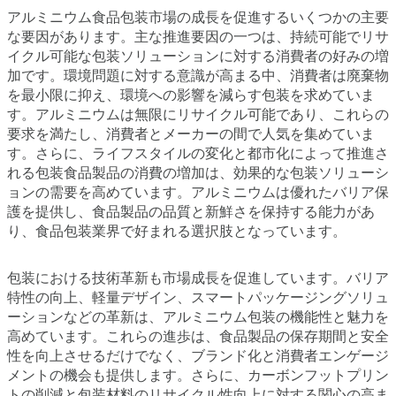
アルミニウム食品包装市場の成長を促進するいくつかの主要
な要因があります。主な推進要因の一つは、持続可能でリサ
イクル可能な包装ソリューションに対する消費者の好みの増
加です。環境問題に対する意識が高まる中、消費者は廃棄物
を最小限に抑え、環境への影響を減らす包装を求めていま
す。アルミニウムは無限にリサイクル可能であり、これらの
要求を満たし、消費者とメーカーの間で人気を集めていま
す。さらに、ライフスタイルの変化と都市化によって推進さ
れる包装食品製品の消費の増加は、効果的な包装ソリューシ
ョンの需要を高めています。アルミニウムは優れたバリア保
護を提供し、食品製品の品質と新鮮さを保持する能力があ
り、食品包装業界で好まれる選択肢となっています。
包装における技術革新も市場成長を促進しています。バリア
特性の向上、軽量デザイン、スマートパッケージングソリュ
ーションなどの革新は、アルミニウム包装の機能性と魅力を
高めています。これらの進歩は、食品製品の保存期間と安全
性を向上させるだけでなく、ブランド化と消費者エンゲージ
メントの機会も提供します。さらに、カーボンフットプリン
トの削減と包装材料のリサイクル性向上に対する関心の高ま