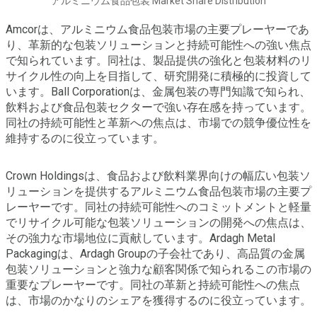
アルミニウム食品包装 Market Share Distribution
Amcorは、アルミニウム食品包装市場の主要プレーヤーであ
り、革新的な包装ソリューションと持続可能性への強い焦点
で知られています。同社は、製品提供の強化と包装材料のリ
サイクル性の向上を目指して、研究開発に積極的に投資して
います。Ball Corporationは、金属包装の専門知識で知られ、
飲料および食品包装セクターで強い存在感を持っています。
同社の持続可能性と革新への焦点は、市場での競争優位性を
維持するのに役立っています。
Crown Holdingsは、食品および飲料業界向けの幅広い包装ソ
リューションを提供するアルミニウム食品包装市場の主要プ
レーヤーです。同社の持続可能性へのコミットメントと軽量
でリサイクル可能な包装ソリューションの開発への焦点は、
その強力な市場地位に貢献しています。Ardagh Metal
Packagingは、Ardagh Groupの子会社であり、高品質の金属
包装ソリューションと強力な顧客関係で知られるこの市場の
重要なプレーヤーです。同社の革新と持続可能性への焦点
は、市場のかなりのシェアを獲得するのに役立っています。