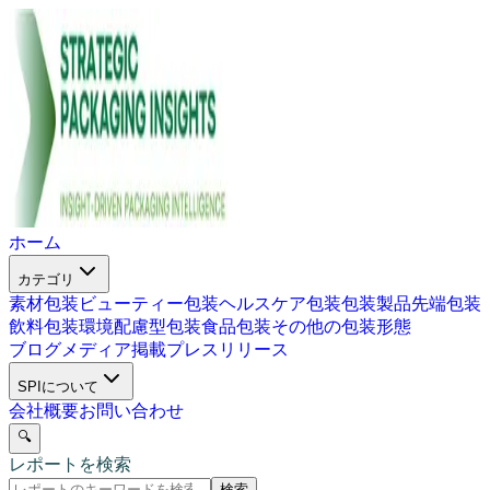
ホーム
カテゴリ
素材包装
ビューティー包装
ヘルスケア包装
包装製品
先端包装
飲料包装
環境配慮型包装
食品包装
その他の包装形態
ブログ
メディア掲載
プレスリリース
SPIについて
会社概要
お問い合わせ
🔍
レポートを検索
検索