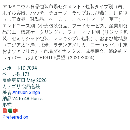
アルミニウム食品包装市場セグメント - 包装タイプ別（缶、
ホイル容器、パウチ、チューブ、ラップおよび蓋）、用途別
（加工食品、乳製品、ベーカリー、ペットフード、菓子）、
エンドユース別（小売包装食品、フードサービス、産業用食
品加工、機関ケータリング）、フォーマット別（リジッド包
装、セミリジッド包装、フレキシブル包装）、および地域別
（アジア太平洋、北米、ラテンアメリカ、ヨーロッパ、中東
およびアフリカ） - 市場ダイナミクス、成長機会、戦略的ド
ライバー、およびPESTLE展望（2026-2034）
レポートID
:
7034
ページ数
:
173
最終更新日
:
May 2026
カテゴリ
:
食品包装
著者
:
Anirudh Singh
納品
:
24 to 48 Hours
形式
:
Preferred on