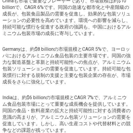
Chinaも市場で重要なプレーヤーであり、市場規模は約$10
billionで、CAGR 6%です。同国の急速な都市化と中産階級の
成長が、包装食品製品の需要を促進し、効果的な包装ソリュ
ーションの必要性を高めています。環境への影響を減らし、
持続可能な慣行を促進する政府の強調も、中国におけるアル
ミニウム包装市場の成長に寄与しています。
Germanyは、約$8 billionの市場規模とCAGR 5%で、ヨーロッ
パにおけるアルミニウム食品包装の主要市場です。同国の強
力な製造基盤と革新と持続可能性への焦点が、アルミニウム
包装ソリューションの需要を促進しています。持続可能な包
装慣行に対する規制の支援と主要な包装企業の存在が、市場
成長をさらに強化しています。
Indiaは、約$6 billionの市場規模とCAGR 7%で、アルミニウ
ム食品包装市場にとって重要な成長機会を提供しています。
同国の食品・飲料産業の拡大と持続可能性に対する消費者の
意識の高まりが、アルミニウム包装ソリューションの需要を
促進しています。しかし、高い生産コストや代替材料との競
争などの課題が残っています。