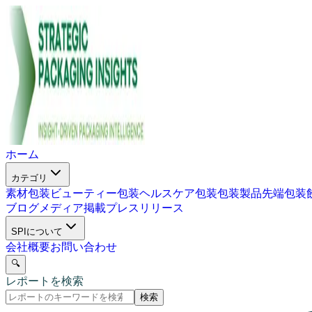
ホーム
カテゴリ
素材包装
ビューティー包装
ヘルスケア包装
包装製品
先端包装
ブログ
メディア掲載
プレスリリース
SPIについて
会社概要
お問い合わせ
🔍
レポートを検索
検索