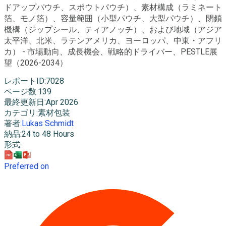
ドアップパウチ、スポウトパウチ）、素材構成（ラミネート
箔、モノ箔）、容量範囲（小型パウチ、大型パウチ）、閉鎖
機構（ジップシール、ティアノッチ）、および地域（アジア
太平洋、北米、ラテンアメリカ、ヨーロッパ、中東・アフリ
カ） - 市場動向、成長機会、戦略的ドライバー、PESTLE展
望（2026-2034）
レポートID
:
7028
ページ数
:
139
最終更新日
:
Apr 2026
カテゴリ
:
素材包装
著者
:
Lukas Schmidt
納品
:
24 to 48 Hours
形式
:
Preferred on