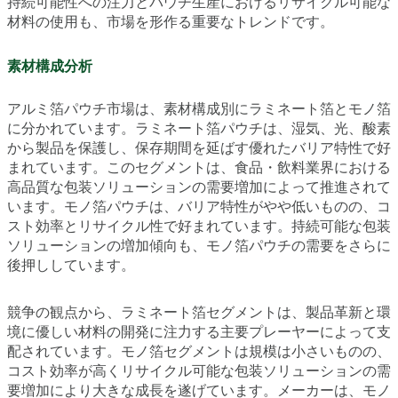
持続可能性への注力とパウチ生産におけるリサイクル可能な
材料の使用も、市場を形作る重要なトレンドです。
素材構成分析
アルミ箔パウチ市場は、素材構成別にラミネート箔とモノ箔
に分かれています。ラミネート箔パウチは、湿気、光、酸素
から製品を保護し、保存期間を延ばす優れたバリア特性で好
まれています。このセグメントは、食品・飲料業界における
高品質な包装ソリューションの需要増加によって推進されて
います。モノ箔パウチは、バリア特性がやや低いものの、コ
スト効率とリサイクル性で好まれています。持続可能な包装
ソリューションの増加傾向も、モノ箔パウチの需要をさらに
後押ししています。
競争の観点から、ラミネート箔セグメントは、製品革新と環
境に優しい材料の開発に注力する主要プレーヤーによって支
配されています。モノ箔セグメントは規模は小さいものの、
コスト効率が高くリサイクル可能な包装ソリューションの需
要増加により大きな成長を遂げています。メーカーは、モノ