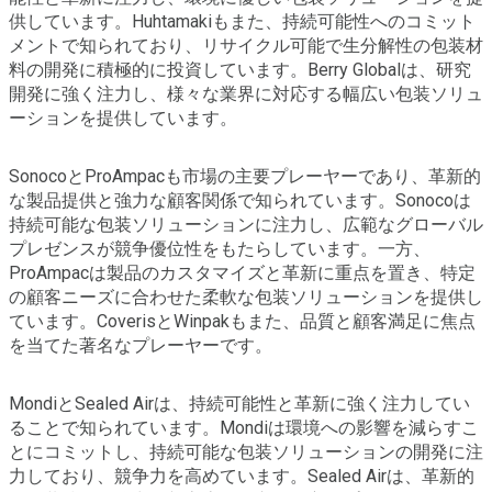
供しています。Huhtamakiもまた、持続可能性へのコミット
メントで知られており、リサイクル可能で生分解性の包装材
料の開発に積極的に投資しています。Berry Globalは、研究
開発に強く注力し、様々な業界に対応する幅広い包装ソリュ
ーションを提供しています。
SonocoとProAmpacも市場の主要プレーヤーであり、革新的
な製品提供と強力な顧客関係で知られています。Sonocoは
持続可能な包装ソリューションに注力し、広範なグローバル
プレゼンスが競争優位性をもたらしています。一方、
ProAmpacは製品のカスタマイズと革新に重点を置き、特定
の顧客ニーズに合わせた柔軟な包装ソリューションを提供し
ています。CoverisとWinpakもまた、品質と顧客満足に焦点
を当てた著名なプレーヤーです。
MondiとSealed Airは、持続可能性と革新に強く注力してい
ることで知られています。Mondiは環境への影響を減らすこ
とにコミットし、持続可能な包装ソリューションの開発に注
力しており、競争力を高めています。Sealed Airは、革新的