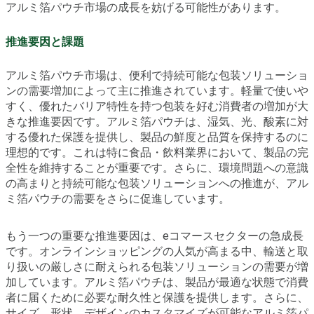
アルミ箔パウチ市場の成長を妨げる可能性があります。
推進要因と課題
アルミ箔パウチ市場は、便利で持続可能な包装ソリューショ
ンの需要増加によって主に推進されています。軽量で使いや
すく、優れたバリア特性を持つ包装を好む消費者の増加が大
きな推進要因です。アルミ箔パウチは、湿気、光、酸素に対
する優れた保護を提供し、製品の鮮度と品質を保持するのに
理想的です。これは特に食品・飲料業界において、製品の完
全性を維持することが重要です。さらに、環境問題への意識
の高まりと持続可能な包装ソリューションへの推進が、アル
ミ箔パウチの需要をさらに促進しています。
もう一つの重要な推進要因は、eコマースセクターの急成長
です。オンラインショッピングの人気が高まる中、輸送と取
り扱いの厳しさに耐えられる包装ソリューションの需要が増
加しています。アルミ箔パウチは、製品が最適な状態で消費
者に届くために必要な耐久性と保護を提供します。さらに、
サイズ、形状、デザインのカスタマイズが可能なアルミ箔パ