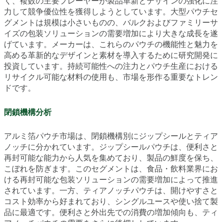
く、複数の主要プレーヤーが製品革新とデザインの強化に注
力して競争優位性を獲得しようとしています。大型パウチセ
グメントは規模は小さいものの、バルクおよびファミリーサ
イズの包装ソリューションの需要増加により大きな成長を遂
げています。メーカーは、これらのパウチの機能性と魅力を
高める革新的なデザインと素材を導入するために研究開発に
投資しています。持続可能性への注力とパウチ生産における
リサイクル可能な材料の使用も、市場を形作る重要なトレン
ドです。
閉鎖機構分析
アルミ箔パウチ市場は、閉鎖機構別にジップシールとティア
ノッチに分かれています。ジップシールパウチは、便利さと
再封可能な能力から人気を集めており、製品の鮮度を保ち、
こぼれを防ぎます。このセグメントは、食品・飲料業界にお
ける再封可能な包装ソリューションの需要増加によって推進
されています。一方、ティアノッチパウチは、開けやすさと
コスト効率から好まれており、シングルユースや使い捨て製
品に最適です。便利さと外出先での消費の増加傾向も、ティ