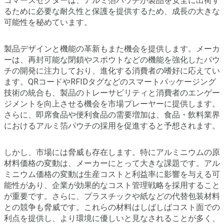
コマースセクターは、アルミ箔パウチが製品を安全に出荷す
るために必要な耐久性と保護を提供するため、成長の大きな
可能性を秘めています。
製品デザインと機能の革新もまた機会を提供します。メーカ
ーは、再封可能な閉鎖やスポウトなどの機能を強化したパウ
チの開発に注力しており、進化する消費者の嗜好に応えてい
ます。QRコードやRFIDタグなどのスマートパッケージング
技術の統合も、製品のトレーサビリティと消費者のエンゲー
ジメントを向上させる機会を市場プレーヤーに提供します。
さらに、即席食品や便利食品の需要増加は、食品・飲料業界
におけるアルミ箔パウチの採用を促進すると予想されます。
しかし、市場には脅威も存在します。特にアルミニウムの原
材料価格の変動は、メーカーにとって大きな課題です。アル
ミニウム価格の変動は生産コストと利益率に影響を与える可
能性があり、企業が効果的なコスト管理戦略を採用すること
が重要です。さらに、プラスチックや紙などの代替包装材料
との競争も脅威です。これらの材料はしばしばコスト面での
利点を提供し、より環境に優しいと見なされることが多く、