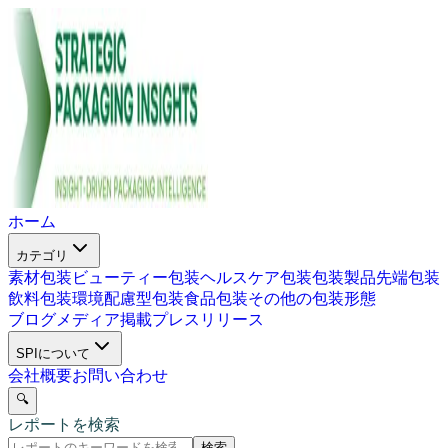
ホーム
カテゴリ
素材包装
ビューティー包装
ヘルスケア包装
包装製品
先端包装
飲料包装
環境配慮型包装
食品包装
その他の包装形態
ブログ
メディア掲載
プレスリリース
SPIについて
会社概要
お問い合わせ
🔍
レポートを検索
検索