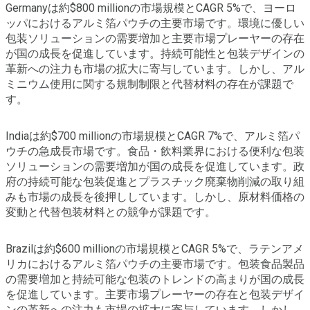
Germanyは約$800 millionの市場規模とCAGR 5%で、ヨーロ
ッパにおけるアルミ箔パウチの主要市場です。環境に優しい
包装ソリューションの需要増加と主要市場プレーヤーの存在
が国の成長を促進しています。持続可能性と包装デザインの
革新への注力も市場の拡大に寄与しています。しかし、アル
ミニウム使用に関する規制制限と代替材料の存在が課題で
す。
Indiaは約$700 millionの市場規模とCAGR 7%で、アルミ箔パ
ウチの急成長市場です。食品・飲料業界における便利な包装
ソリューションの需要増加が国の成長を促進しています。政
府の持続可能な包装促進とプラスチック廃棄物削減の取り組
みも市場の成長を後押ししています。しかし、原材料価格の
変動と代替包装材料との競争が課題です。
Brazilは約$600 millionの市場規模とCAGR 5%で、ラテンアメ
リカにおけるアルミ箔パウチの主要市場です。包装食品製品
の需要増加と持続可能な包装のトレンドの高まりが国の成長
を促進しています。主要市場プレーヤーの存在と包装デザイ
ンの革新への注力も市場の拡大に寄与しています。しかし、