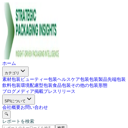
ホーム
カテゴリ
素材包装
ビューティー包装
ヘルスケア包装
包装製品
先端包装
飲料包装
環境配慮型包装
食品包装
その他の包装形態
ブログ
メディア掲載
プレスリリース
SPIについて
会社概要
お問い合わせ
🔍
レポートを検索
検索