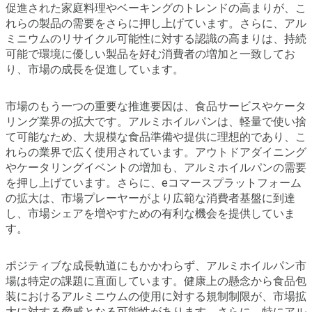
促進された家庭料理やベーキングのトレンドの高まりが、こ
れらの製品の需要をさらに押し上げています。さらに、アル
ミニウムのリサイクル可能性に対する認識の高まりは、持続
可能で環境に優しい製品を好む消費者の増加と一致してお
り、市場の成長を促進しています。
市場のもう一つの重要な推進要因は、食品サービスやケータ
リング業界の拡大です。アルミホイルパンは、軽量で使い捨
て可能なため、大規模な食品準備や提供に理想的であり、こ
れらの業界で広く使用されています。アウトドアダイニング
やケータリングイベントの増加も、アルミホイルパンの需要
を押し上げています。さらに、eコマースプラットフォーム
の拡大は、市場プレーヤーがより広範な消費者基盤に到達
し、市場シェアを増やすための有利な機会を提供していま
す。
ポジティブな成長軌道にもかかわらず、アルミホイルパン市
場は特定の課題に直面しています。健康上の懸念から食品包
装におけるアルミニウムの使用に対する規制制限が、市場拡
大に対する脅威となる可能性があります。さらに、特にアル