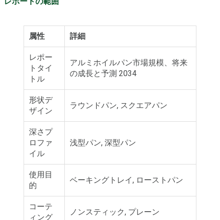
レポートの範囲
属性
詳細
レポー
アルミホイルパン市場規模、将来
トタイ
の成長と予測 2034
トル
形状デ
ラウンドパン, スクエアパン
ザイン
深さプ
ロファ
浅型パン, 深型パン
イル
使用目
ベーキングトレイ, ローストパン
的
コーテ
ノンスティック, プレーン
ィング