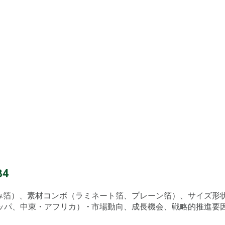
4
込み箔）、素材コンボ（ラミネート箔、プレーン箔）、サイズ
中東・アフリカ） - 市場動向、成長機会、戦略的推進要因、PES