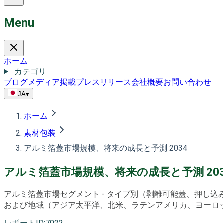
Menu
ホーム
カテゴリ
ブログ
メディア掲載
プレスリリース
会社概要
お問い合わせ
JA
▾
ホーム
素材包装
アルミ箔蓋市場規模、将来の成長と予測 2034
アルミ箔蓋市場規模、将来の成長と予測 203
アルミ箔蓋市場セグメント - タイプ別（剥離可能蓋、押し
および地域（アジア太平洋、北米、ラテンアメリカ、ヨーロッパ、
レポートID
:
7022