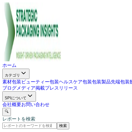
ホーム
カテゴリ
素材包装
ビューティー包装
ヘルスケア包装
包装製品
先端包装
ブログ
メディア掲載
プレスリリース
SPIについて
会社概要
お問い合わせ
🔍
レポートを検索
検索