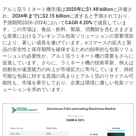
アルミ箔ラミネート機市場は
2025年に$1.48 billion
と評価さ
れ、
2034年までに$2.15 billion
に達すると予測されており、
予測期間2026-2034において
CAGR 4.20%
で成長していま
す。この市場は、食品・飲料、製薬、消費財を含むさまざま
な産業におけるフレキシブル包装ソリューションの需要増加
により、著しい成長を遂げています。eコマースの拡大と製
品の安全性と保存期間を確保するための効率的な包装ソリュ
ーションの必要性が、アルミ箔ラミネート機の需要をさらに
促進しています。さらに、ラミネート機の技術革新、例えば
自動化や速度能力の向上が市場拡大に寄与しています。持続
可能な包装に対する意識の高まりとアルミ箔のリサイクル可
能性も、市場を牽引しており、企業は環境に優しい包装ソリ
ューションを求めています。