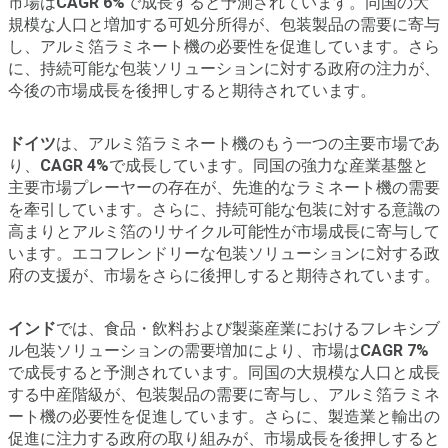
市場は
CAGR 6%
で成長すると予測されています。同国の大
規模な人口と増加する可処分所得が、包装製品の需要に寄与
し、アルミ箔ラミネート機の必要性を促進しています。さら
に、持続可能な包装ソリューションに対する政府の注力が、
今後の市場成長を後押しすると期待されています。
ドイツ
は、アルミ箔ラミネート機のもう一つの主要市場であ
り、
CAGR 4%
で成長しています。同国の強力な産業基盤と
主要市場プレーヤーの存在が、先進的なラミネート機の需要
を牽引しています。さらに、持続可能な包装に対する意識の
高まりとアルミ箔のリサイクル可能性が市場成長に寄与して
います。エコフレンドリーな包装ソリューションに対する政
府の支援が、市場をさらに後押しすると期待されています。
インド
では、食品・飲料および製薬産業におけるフレキシブ
ル包装ソリューションの需要増加により、市場は
CAGR 7%
で成長すると予測されています。同国の大規模な人口と成長
する中産階級が、包装製品の需要に寄与し、アルミ箔ラミネ
ート機の必要性を促進しています。さらに、製造業と輸出の
促進に注力する政府の取り組みが、市場成長を後押しすると