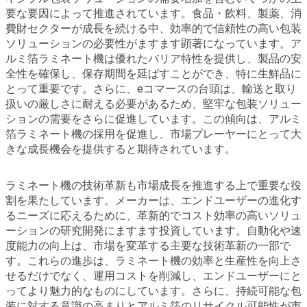
要な要因によって推進されています。食品・飲料、製薬、消
費財セクターが成長を続ける中、効率的で信頼性の高い包装
ソリューションの必要性がますます顕著になっています。ア
ルミ箔ラミネート機は優れたバリア特性を提供し、製品の安
全性を確保し、保存期間を延ばすことができ、特に生鮮品に
とって重要です。さらに、eコマースの台頭は、輸送と取り
扱いの厳しさに耐える必要があるため、堅牢な包装ソリュー
ションの需要をさらに促進しています。この傾向は、アルミ
箔ラミネート機の採用を促進し、市場プレーヤーにとって大
きな成長機会を提供すると期待されています。
ラミネート機の技術革新も市場成長を推進する上で重要な役
割を果たしています。メーカーは、エンドユーザーの進化す
るニーズに応えるために、革新的でコスト効率の高いソリュ
ーションの研究開発にますます投資しています。自動化や速
度能力の向上は、市場を変革する主要な技術革新の一部で
す。これらの進歩は、ラミネート機の効率と生産性を向上さ
せるだけでなく、運用コストを削減し、エンドユーザーにと
ってより魅力的なものにしています。さらに、持続可能な包
装に対する意識の高まりとアルミ箔のリサイクル可能性が市