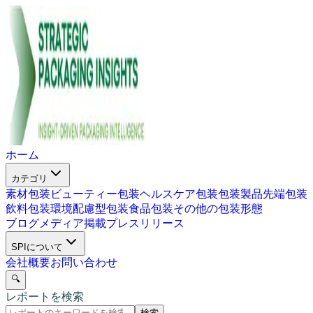
ホーム
カテゴリ
素材包装
ビューティー包装
ヘルスケア包装
包装製品
先端包装
飲料包装
環境配慮型包装
食品包装
その他の包装形態
ブログ
メディア掲載
プレスリリース
SPIについて
会社概要
お問い合わせ
🔍
レポートを検索
検索