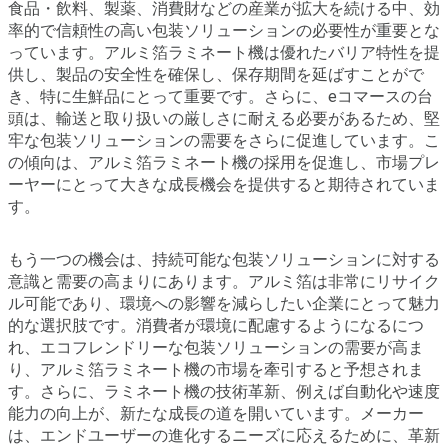
食品・飲料、製薬、消費財などの産業が拡大を続ける中、効
率的で信頼性の高い包装ソリューションの必要性が重要とな
っています。アルミ箔ラミネート機は優れたバリア特性を提
供し、製品の安全性を確保し、保存期間を延ばすことがで
き、特に生鮮品にとって重要です。さらに、eコマースの台
頭は、輸送と取り扱いの厳しさに耐える必要があるため、堅
牢な包装ソリューションの需要をさらに促進しています。こ
の傾向は、アルミ箔ラミネート機の採用を促進し、市場プレ
ーヤーにとって大きな成長機会を提供すると期待されていま
す。
もう一つの機会は、持続可能な包装ソリューションに対する
意識と需要の高まりにあります。アルミ箔は非常にリサイク
ル可能であり、環境への影響を減らしたい企業にとって魅力
的な選択肢です。消費者が環境に配慮するようになるにつ
れ、エコフレンドリーな包装ソリューションの需要が高ま
り、アルミ箔ラミネート機の市場を牽引すると予想されま
す。さらに、ラミネート機の技術革新、例えば自動化や速度
能力の向上が、新たな成長の道を開いています。メーカー
は、エンドユーザーの進化するニーズに応えるために、革新