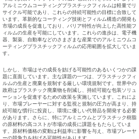
アルミニウムコーティングプラスチックフィルムは軽量でリ
サイクル可能であり、これらの持続可能性の目標に合致して
います。革新的なコーティング技術とフィルム構造の開発も
市場の成長を促進しており、バリア特性が向上した高性能フ
ィルムの生産を可能にしています。これらの進歩は、電子機
器、製薬、自動車などのさまざまな産業でのアルミニウムコ
ーティングプラスチックフィルムの応用範囲を拡大していま
す。
しかし、市場はその成長を妨げる可能性のあるいくつかの課
題に直面しています。主な課題の一つは、プラスチックフィ
ルムの生産と廃棄を規制する厳しい環境規制です。世界中の
政府はプラスチック廃棄物を削減し、持続可能な包装ソリュ
ーションを促進するための政策を実施しています。これによ
り、市場プレーヤーに対する監視と規制の圧力が高まり、持
続可能な慣行に投資し、環境に優しい代替品を開発する必要
があります。さらに、特にアルミニウムとプラスチック樹脂
の原材料の高コストが市場の成長に課題をもたらしていま
す。原材料価格の変動は利益率に影響を与え、市場プレーヤ
ーの競争力を妨げる可能性があります。