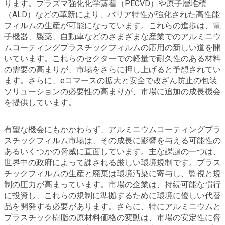
ります。プラズマ強化化学蒸着（PECVD）や原子層堆積
（ALD）などの革新により、バリア特性が強化された高性能
フィルムの生産が可能になっています。これらの進歩は、電
子機器、製薬、自動車などのさまざまな産業でのアルミニウ
ムコーティングプラスチックフィルムの応用の新しい道を開
いています。これらのセクターでの軽量で耐久性のある材料
の需要の高まりが、市場をさらに押し上げると予想されてい
ます。さらに、eコマースの拡大と安全で改ざん防止の包装
ソリューションの必要性の高まりが、市場に追加の成長機会
を提供しています。
有望な機会にもかかわらず、アルミニウムコーティングプラ
スチックフィルム市場は、その成長に影響を与える可能性の
あるいくつかの脅威に直面しています。主な課題の一つは、
世界中の政府によって課される厳しい環境規制です。プラス
チックフィルムの生産と廃棄は環境汚染に寄与し、監視と規
制の圧力が高まっています。市場の企業は、持続可能な慣行
に投資し、これらの規制に準拠するために環境に優しい代替
品を開発する必要があります。さらに、特にアルミニウムと
プラスチック樹脂の原材料価格の変動は、市場の安定性に脅