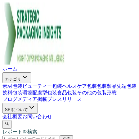
ホーム
カテゴリ
素材包装
ビューティー包装
ヘルスケア包装
包装製品
先端包装
飲料包装
環境配慮型包装
食品包装
その他の包装形態
ブログ
メディア掲載
プレスリリース
SPIについて
会社概要
お問い合わせ
🔍
レポートを検索
検索