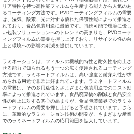
リア特性を持つ高性能フィルムを生産する能力から人気のあ
るコーティング方法です。PVDコーティングフィルムの需要
は、湿気、酸素、光に対する優れた保護性能によって推進さ
れており、食品包装用途に最適です。持続可能で環境に優し
い包装ソリューションへのトレンドの高まりも、PVDコーテ
ィングフィルムの需要を押し上げており、リサイクル性の向
上と環境への影響の削減を提供しています。
ラミネーションは、フィルムの機械的特性と耐久性を向上さ
せる能力で知られるもう一つの広く使用されるコーティング
方法です。ラミネートフィルムは、高い強度と耐穿刺性が求
められる用途で非常に好まれています。ラミネートフィルム
の需要は、その多用途性とさまざまな包装用途でのコスト効
率によって推進されています。食品廃棄物の削減と食品安全
性の向上に対する関心の高まりが、食品包装業界でのラミネ
ートフィルムの需要を押し上げると予想されています。さら
に、革新的なラミネーション技術の開発が、さまざまな産業
でのラミネートフィルムの応用範囲を拡大しています。