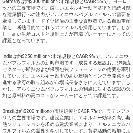
Germanyは約$300 millionの市場規模とCAGR 5%で、ヨーロ
ッパの主要市場です。厳しいエネルギー効率基準と持続可能
な建築慣行への注力がアルミニウムバブルフィルムの需要を
牽引しています。ドイツ経済の主要な貢献者である自動車産
業も、断熱目的でこれらのフィルムを採用しています。しか
し、高い生産コストと規制圧力が市場プレーヤーにとっての
課題となっています。
Indiaは約$250 millionの市場規模とCAGR 9%で、アルミニウ
ムバブルフィルムの新興市場です。成長する建設および物流
セクターが断熱および保護包装ソリューションの需要を牽引
しています。エネルギー効率の高い建物とインフラ開発を促
進する政府の取り組みが市場成長をさらに支えています。し
かし、アルミニウムバブルフィルムの利点に対する認識の欠
如と原材料の高コストがメーカーにとっての課題です。
Brazilは約$200 millionの市場規模とCAGR 7%で、ラテンアメ
リカの主要市場です。建設産業は、エネルギー効率の高い断
熱ソリューションを求める建設業者により、アルミニウムバ
ブルフィルムの需要を牽引しています。貿易活動の増加によ