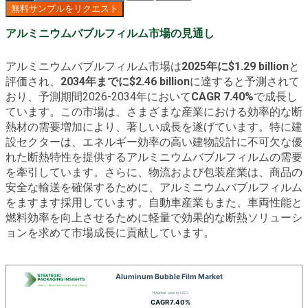
無料サンプルをリクエスト
アルミニウムバブルフィルム市場の見通し
アルミニウムバブルフィルム市場は
2025年に$1.29 billion
と
評価され、
2034年までに$2.46 billion
に達すると予測されて
おり、予測期間2026-2034年において
CAGR 7.40%
で成長し
ています。この市場は、さまざまな産業における効率的な断
熱材の需要増加により、著しい成長を遂げています。特に建
設セクターは、エネルギー効率の高い建物設計に不可欠な優
れた断熱特性を提供するアルミニウムバブルフィルムの需要
を牽引しています。さらに、物流および包装産業は、商品の
安全な輸送を確保するために、アルミニウムバブルフィルム
をますます採用しています。自動車産業もまた、車両性能と
燃料効率を向上させるために軽量で効果的な断熱ソリューシ
ョンを求めて市場成長に貢献しています。