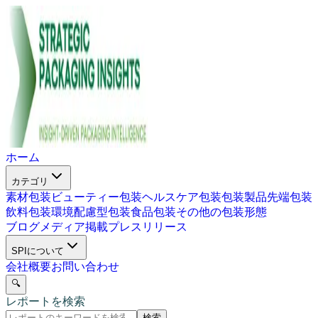
ホーム
カテゴリ
素材包装
ビューティー包装
ヘルスケア包装
包装製品
先端包装
飲料包装
環境配慮型包装
食品包装
その他の包装形態
ブログ
メディア掲載
プレスリリース
SPIについて
会社概要
お問い合わせ
🔍
レポートを検索
検索