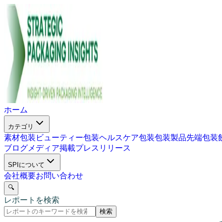
ホーム
カテゴリ
素材包装
ビューティー包装
ヘルスケア包装
包装製品
先端包装
ブログ
メディア掲載
プレスリリース
SPIについて
会社概要
お問い合わせ
🔍
レポートを検索
検索