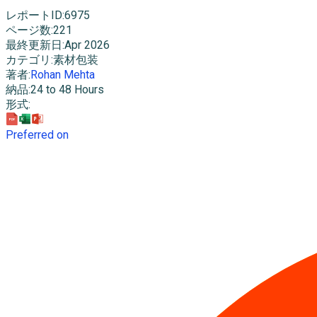
レポートID
:
6975
ページ数
:
221
最終更新日
:
Apr 2026
カテゴリ
:
素材包装
著者
:
Rohan Mehta
納品
:
24 to 48 Hours
形式
:
Preferred on