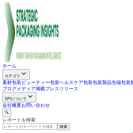
ホーム
カテゴリ
素材包装
ビューティー包装
ヘルスケア包装
包装製品
先端包装
ブログ
メディア掲載
プレスリリース
SPIについて
会社概要
お問い合わせ
🔍
レポートを検索
検索