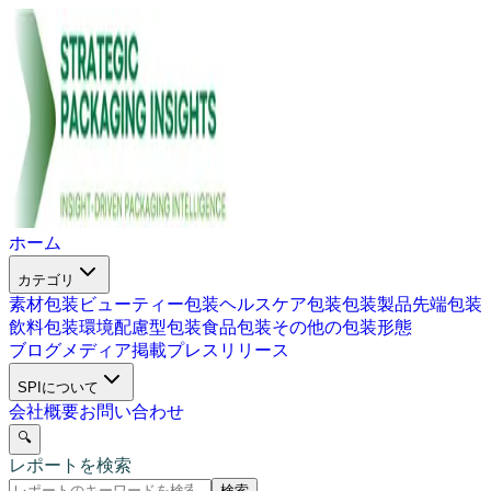
ホーム
カテゴリ
素材包装
ビューティー包装
ヘルスケア包装
包装製品
先端包装
飲料包装
環境配慮型包装
食品包装
その他の包装形態
ブログ
メディア掲載
プレスリリース
SPIについて
会社概要
お問い合わせ
🔍
レポートを検索
検索