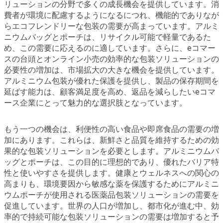
リューションの分野で多くの成長機会を提供しています。消
費者が環境に配慮するようになるにつれ、機能的でありなが
らエコフレンドリーな包装の需要が高まっています。アルミ
ニウムバッグとポーチは、リサイクル可能で軽量であるた
め、この需要に応えるのに適しています。さらに、eコマー
スの台頭とオンライン小売の効率的な包装ソリューションの
必要性の増加は、市場拡大の大きな機会を提供しています。
アルミニウム包装が優れた保護を提供し、製品の保存期間を
延ばす能力は、顧客満足度を高め、返品を減らしたいeコマ
ース企業にとって魅力的な選択肢となっています。
もう一つの機会は、利便性の高い食品や即席食品の需要の増
加にあります。これらは、新鮮さと品質を維持するための効
果的な包装ソリューションを必要とします。アルミニウムバ
ッグとポーチは、この目的に理想的であり、優れたバリア特
性と使いやすさを提供します。健康とウェルネスへの関心の
高まりも、環境要因から敏感な薬を保護するためにアルミニ
ウムポーチが使用される医薬品包装ソリューションの需要を
促進しています。世界の人口が増加し、都市化が進む中、効
率的で持続可能な包装ソリューションの需要は増加すると予