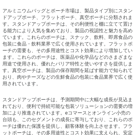
アルミニウムバッグとポーチ市場は、製品タイプ別にスタン
ドアップポーチ、フラットポーチ、真空ポーチに分類されま
す。スタンドアップポーチは、その利便性と棚に立てて置け
る能力により人気を集めており、製品の視認性と魅力を高め
ています。これらのポーチは、スナック、飲料、即席食品の
包装に食品・飲料業界で広く使用されています。フラットポ
ーチの需要も、その多用途性とコスト効果により増加してい
ます。これらのポーチは、医薬品や化学品などのさまざまな
用途で使用され、優れたバリア特性と使いやすさを提供しま
す。真空ポーチは、製品の保存期間を延ばす能力で知られて
おり、肉やチーズなどの生鮮食品の包装に食品業界で広く使
用されています。
スタンドアップポーチは、予測期間中に大幅な成長が見込ま
れており、便利で持続可能な包装ソリューションの需要の増
加により推進されています。eコマースとオンライン小売の
台頭も、このセグメントの成長に寄与しており、これらのポ
ーチは優れた保護を提供し、顧客体験を向上させます。フラ
ットポーチは、その多用途性とコスト効果に支えられ、安定