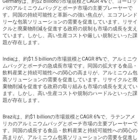
Germanyは、約$2 billionの市場規模とCAGR 4%で、ヨーロッ
パのアルミニウムバッグとポーチ市場の主要プレーヤーで
す。同国の持続可能性と革新への強い焦点が、エコフレンド
リーな包装ソリューションの需要を促進しています。リサイ
クルと廃棄物削減を促進する政府の規制も市場の成長を支え
ています。しかし、高い生産コストや厳しい規制といった課
題が存在します。
Indiaは、約$1.5 billionの市場規模とCAGR 8%で、アルミニウ
ムバッグとポーチの急成長市場です。同国の拡大する食品・
飲料産業と持続可能性への関心の高まりが、アルミニウム包
装ソリューションの需要を促進しています。リサイクルと廃
棄物削減を促進する政府の取り組みも市場の成長を支えてい
ます。しかし、高い生産コストや規制のハードルといった課
題が存在します。
Brazilは、約$1 billionの市場規模とCAGR 6%で、ラテンアメ
リカのアルミニウムバッグとポーチ市場の主要プレーヤーで
す。同国の成長する食品・飲料産業と持続可能性への関心の
高まりが、アルミニウム包装ソリューションの需要を促進し