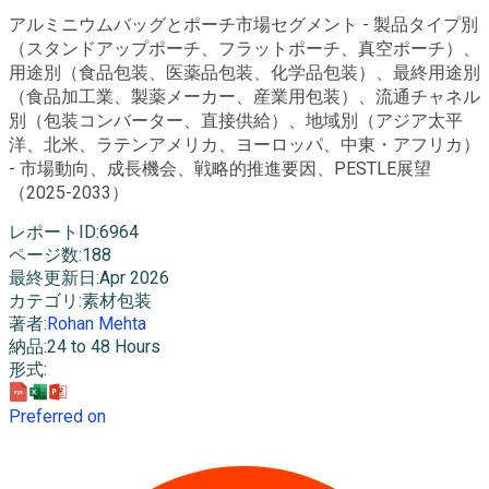
アルミニウムバッグとポーチ市場セグメント - 製品タイプ別
（スタンドアップポーチ、フラットポーチ、真空ポーチ）、
用途別（食品包装、医薬品包装、化学品包装）、最終用途別
（食品加工業、製薬メーカー、産業用包装）、流通チャネル
別（包装コンバーター、直接供給）、地域別（アジア太平
洋、北米、ラテンアメリカ、ヨーロッパ、中東・アフリカ）
- 市場動向、成長機会、戦略的推進要因、PESTLE展望
（2025-2033）
レポートID
:
6964
ページ数
:
188
最終更新日
:
Apr 2026
カテゴリ
:
素材包装
著者
:
Rohan Mehta
納品
:
24 to 48 Hours
形式
:
Preferred on