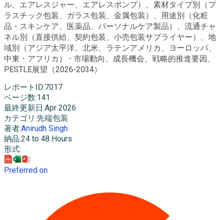
ル、エアレスジャー、エアレスポンプ）、素材タイプ別（プ
ラスチック包装、ガラス包装、金属包装）、用途別（化粧
品・スキンケア、医薬品、パーソナルケア製品）、流通チャ
ネル別（直接供給、契約包装、小売包装サプライヤー）、地
域別（アジア太平洋、北米、ラテンアメリカ、ヨーロッパ、
中東・アフリカ） - 市場動向、成長機会、戦略的推進要因、
PESTLE展望（2026-2034）
レポートID
:
7017
ページ数
:
141
最終更新日
:
Apr 2026
カテゴリ
:
先端包装
著者
:
Anirudh Singh
納品
:
24 to 48 Hours
形式
:
Preferred on