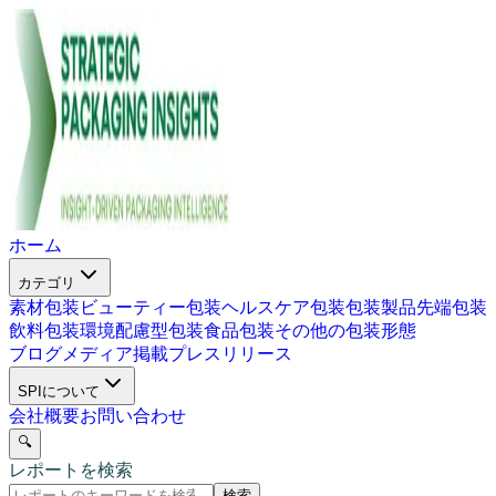
ホーム
カテゴリ
素材包装
ビューティー包装
ヘルスケア包装
包装製品
先端包装
飲料包装
環境配慮型包装
食品包装
その他の包装形態
ブログ
メディア掲載
プレスリリース
SPIについて
会社概要
お問い合わせ
🔍
レポートを検索
検索