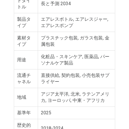
トタイ
長と予測 2034
トル
製品タ
エアレスボトル, エアレスジャー,
イプ
エアレスポンプ
素材タ
プラスチック包装, ガラス包装, 金
イプ
属包装
化粧品・スキンケア, 医薬品, パー
用途
ソナルケア製品
流通チ
直接供給, 契約包装, 小売包装サプ
ャネル
ライヤー
アジア太平洋, 北米, ラテンアメリ
地域
カ, ヨーロッパ, 中東・アフリカ
基準年
2025
歴史的
2018-2024