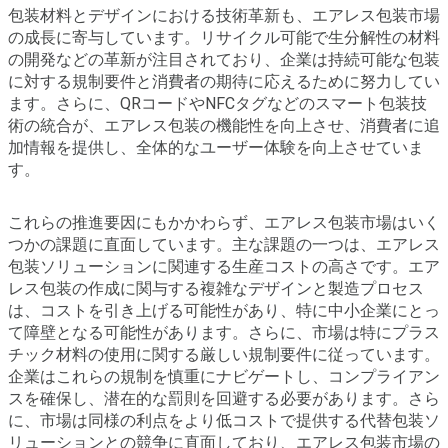
包装材料とデザインにおける技術革新も、エアレス包装市場
の成長に寄与しています。リサイクル可能で生分解性の材料
の開発などの革新が注目されており、企業は持続可能な包装
に対する規制要件と消費者の期待に応えるために努力してい
ます。さらに、QRコードやNFCタグなどのスマート包装技
術の統合が、エアレス包装の機能性を向上させ、消費者に追
加情報を提供し、全体的なユーザー体験を向上させていま
す。
これらの推進要因にもかかわらず、エアレス包装市場はいく
つかの課題に直面しています。主な課題の一つは、エアレス
包装ソリューションに関連する生産コストの高さです。エア
レス包装の作成に関与する複雑なデザインと製造プロセス
は、コストを引き上げる可能性があり、特に中小企業にとっ
て障壁となる可能性があります。さらに、市場は特にプラス
チック材料の使用に関する厳しい規制要件に従っています。
企業はこれらの規制を慎重にナビゲートし、コンプライアン
スを確保し、潜在的な罰則を回避する必要があります。さら
に、市場は同様の利点をより低コストで提供する代替包装ソ
リューションとの競争に直面しており、エアレス包装市場の