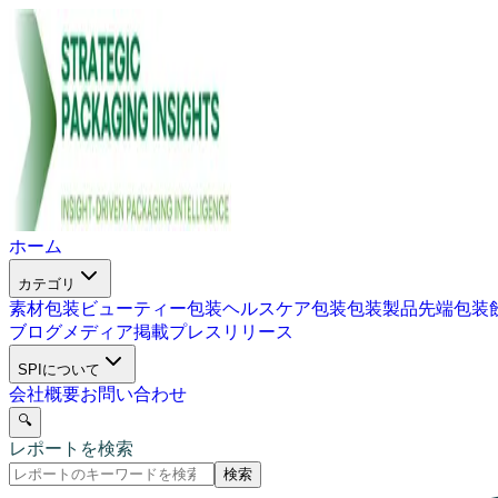
ホーム
カテゴリ
素材包装
ビューティー包装
ヘルスケア包装
包装製品
先端包装
ブログ
メディア掲載
プレスリリース
SPIについて
会社概要
お問い合わせ
🔍
レポートを検索
検索