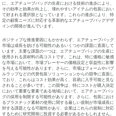
に、エアチューブバッグの生産における技術の進歩により、
その効率と効果が向上し、壊れやすいアイテムの包装におい
て好まれる選択肢となっています。これらの進歩により、特
定の顧客ニーズに対応する革新的なエアチューブバッグデザ
インの開発が進んでいます。
ポジティブな推進要因にもかかわらず、エアチューブバッグ
市場は成長を妨げる可能性のあるいくつかの課題に直面して
います。主要な課題の一つは、エアチューブバッグの生産に
使用される原材料の高コストです。これは、特に価格に敏感
な市場において、市場プレーヤーの価格設定と収益性に影響
を与える可能性があります。さらに、市場はフォームやバブ
ルラップなどの代替包装ソリューションからの競争に直面し
ており、これらはコスト効果が高く、容易に入手可能と見な
されることが多いです。この競争は、特にコストが購入決定
において重要な要素である地域において、エアチューブバッ
グの採用を制限する可能性があります。さらに、包装におけ
るプラスチック素材の使用に関する厳しい規制が市場成長に
対する課題となる可能性があり、企業はこれらの規制に対応
するために研究開発に投資する必要があるかもしれません。