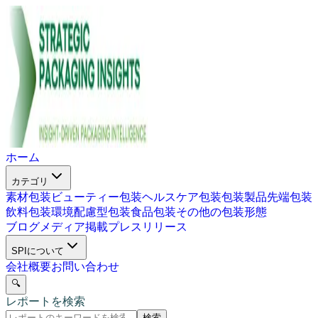
ホーム
カテゴリ
素材包装
ビューティー包装
ヘルスケア包装
包装製品
先端包装
飲料包装
環境配慮型包装
食品包装
その他の包装形態
ブログ
メディア掲載
プレスリリース
SPIについて
会社概要
お問い合わせ
🔍
レポートを検索
検索