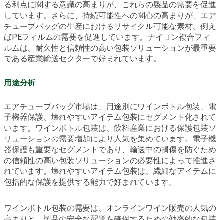
る利点に関する意識の高まりが、これらの製品の需要を促進
しています。さらに、持続可能性への関心の高まりが、エア
チューブバッグの生産におけるリサイクル可能な素材、例え
ばPEフィルムの需要を促進しています。ナイロン複合フィ
ルムは、耐久性と信頼性の高い包装ソリューションが最重要
である産業輸送セクターで好まれています。
用途分析
エアチューブバッグ市場は、用途別にワインボトル包装、電
子機器保護、壊れやすいアイテム包装にセグメント化されて
います。ワインボトル包装は、飲料産業における保護包装ソ
リューションの需要増加により人気を集めています。電子機
器保護も重要なセグメントであり、輸送中の損傷を防ぐため
の信頼性の高い包装ソリューションの必要性によって推進さ
れています。壊れやすいアイテム包装は、繊細なアイテムに
包括的な保護を提供する能力で好まれています。
ワインボトル包装の需要は、オンラインワイン販売の人気の
高まりと、製品の安全な配送を確保するための効率的な包装