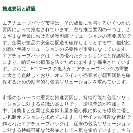
推進要因と課題
エアチューブバッグ市場は、その成長に寄与するいくつかの
要因によって推進されています。主な推進要因の一つは、さ
まざまな産業における保護包装ソリューションの需要増加で
す。企業が製品の安全な配送を確保しようとする中、信頼性
の高い包装ソリューションの必要性が重要になっています。
エアチューブバッグは、その優れたクッション性と保護特性
により、輸送中の損傷を防ぐためにますます採用されていま
す。さらに、Eコマースの拡大がエアチューブバッグの需要
に大きく貢献しており、オンライン小売業者が顧客満足を確
保するための効率的な包装ソリューションを求めています。
市場のもう一つの重要な推進要因は、持続可能な包装ソリュ
ーションに対する意識の高まりです。環境問題が増加する
中、消費者と企業は炭素排出量を最小限に抑える環境に優し
い包装オプションを求めています。リサイクル可能な素材で
作られたエアチューブバッグは、従来の包装ソリューション
に対する持続可能な代替品として人気を集めています。さら