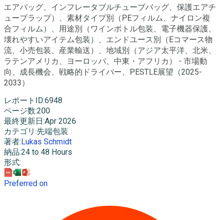
エアバッグ、インフレータブルチューブバッグ、保護エアチ
ューブラップ）、素材タイプ別（PEフィルム、ナイロン複
合フィルム）、用途別（ワインボトル包装、電子機器保護、
壊れやすいアイテム包装）、エンドユース別（Eコマース物
流、小売包装、産業輸送）、地域別（アジア太平洋、北米、
ラテンアメリカ、ヨーロッパ、中東・アフリカ） - 市場動
向、成長機会、戦略的ドライバー、PESTLE展望（2025-
2033）
レポートID
:
6948
ページ数
:
200
最終更新日
:
Apr 2026
カテゴリ
:
先端包装
著者
:
Lukas Schmidt
納品
:
24 to 48 Hours
形式
:
Preferred on