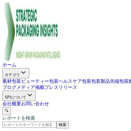
ホーム
カテゴリ
素材包装
ビューティー包装
ヘルスケア包装
包装製品
先端包装
ブログ
メディア掲載
プレスリリース
SPIについて
会社概要
お問い合わせ
🔍
レポートを検索
検索