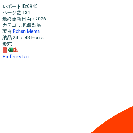
レポートID
:
6945
ページ数
:
131
最終更新日
:
Apr 2026
カテゴリ
:
包装製品
著者
:
Rohan Mehta
納品
:
24 to 48 Hours
形式
:
Preferred on