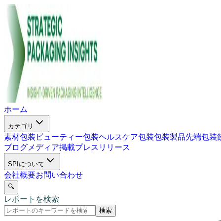
ホーム
カテゴリ
素材包装
ビューティー包装
ヘルスケア包装
包装製品
先端包装
ブログ
メディア掲載
プレスリリース
SPIについて
会社概要
お問い合わせ
🔍
レポートを検索
検索