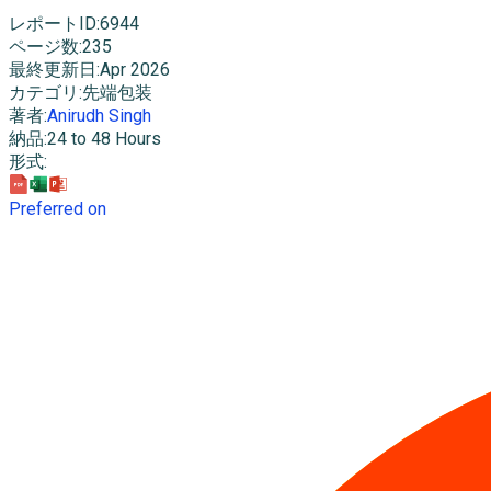
レポートID
:
6944
ページ数
:
235
最終更新日
:
Apr 2026
カテゴリ
:
先端包装
著者
:
Anirudh Singh
納品
:
24 to 48 Hours
形式
:
Preferred on