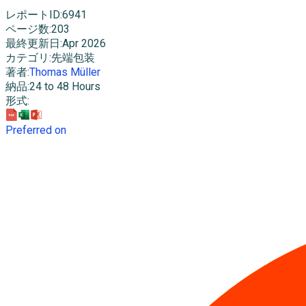
レポートID
:
6941
ページ数
:
203
最終更新日
:
Apr 2026
カテゴリ
:
先端包装
著者
:
Thomas Müller
納品
:
24 to 48 Hours
形式
:
Preferred on