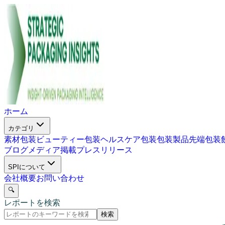
ホーム
カテゴリ
素材包装
ビューティー包装
ヘルスケア包装
包装製品
先端包装
ブログ
メディア掲載
プレスリリース
SPIについて
会社概要
お問い合わせ
🔍
レポートを検索
検索