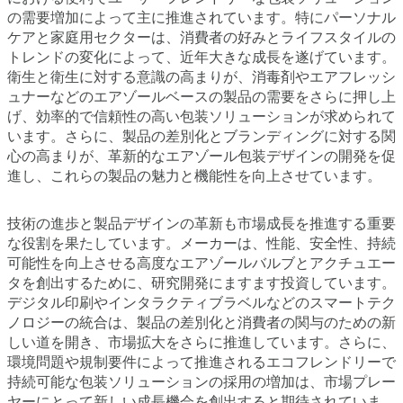
の需要増加によって主に推進されています。特にパーソナル
ケアと家庭用セクターは、消費者の好みとライフスタイルの
トレンドの変化によって、近年大きな成長を遂げています。
衛生と衛生に対する意識の高まりが、消毒剤やエアフレッシ
ュナーなどのエアゾールベースの製品の需要をさらに押し上
げ、効率的で信頼性の高い包装ソリューションが求められて
います。さらに、製品の差別化とブランディングに対する関
心の高まりが、革新的なエアゾール包装デザインの開発を促
進し、これらの製品の魅力と機能性を向上させています。
技術の進歩と製品デザインの革新も市場成長を推進する重要
な役割を果たしています。メーカーは、性能、安全性、持続
可能性を向上させる高度なエアゾールバルブとアクチュエー
タを創出するために、研究開発にますます投資しています。
デジタル印刷やインタラクティブラベルなどのスマートテク
ノロジーの統合は、製品の差別化と消費者の関与のための新
しい道を開き、市場拡大をさらに推進しています。さらに、
環境問題や規制要件によって推進されるエコフレンドリーで
持続可能な包装ソリューションの採用の増加は、市場プレー
ヤーにとって新しい成長機会を創出すると期待されていま