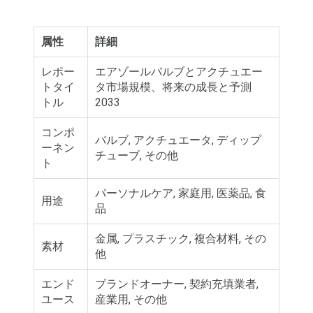
属性
詳細
レポー
エアゾールバルブとアクチュエー
トタイ
タ市場規模、将来の成長と予測
トル
2033
コンポ
バルブ, アクチュエータ, ディップ
ーネン
チューブ, その他
ト
パーソナルケア, 家庭用, 医薬品, 食
用途
品
金属, プラスチック, 複合材料, その
素材
他
エンド
ブランドオーナー, 契約充填業者,
ユース
産業用, その他