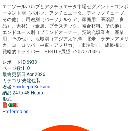
エアゾールバルブとアクチュエータ市場セグメント - コンポ
ーネント別（バルブ、アクチュエータ、ディップチューブ、
その他）、用途別（パーソナルケア、家庭用、医薬品、食
品）、素材別（金属、プラスチック、複合材料、その他）、
エンドユース別（ブランドオーナー、契約充填業者、産業
用、その他）、地域別（アジア太平洋、北米、ラテンアメリ
カ、ヨーロッパ、中東・アフリカ） - 市場動向、成長機会、
戦略的ドライバー、PESTLE展望（2025-2033）
レポートID
:
6933
ページ数
:
110
最終更新日
:
Apr 2026
カテゴリ
:
先端包装
著者
:
Sandeepa Kulkarni
納品
:
24 to 48 Hours
形式
:
Preferred on