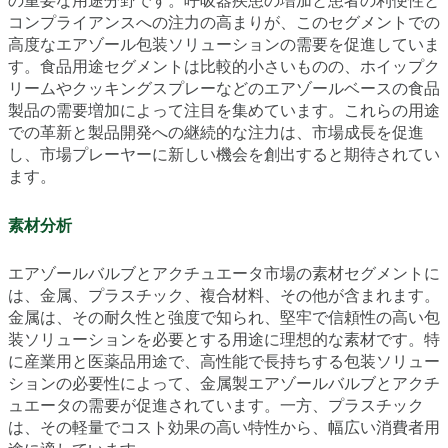
の重要な用途分野です。呼吸器疾患の増加と患者の利便性と
コンプライアンスへの注力の高まりが、このセグメントでの
高度なエアゾール包装ソリューションの需要を促進していま
す。食品用途セグメントは比較的小さいものの、ホイップク
リームやクッキングスプレーなどのエアゾールベースの食品
製品の需要増加によって注目を集めています。これらの用途
での革新と製品開発への継続的な注力は、市場成長を促進
し、市場プレーヤーに新しい機会を創出すると期待されてい
ます。
素材分析
エアゾールバルブとアクチュエータ市場の素材セグメントに
は、金属、プラスチック、複合材料、その他が含まれます。
金属は、その耐久性と強度で知られ、堅牢で信頼性の高い包
装ソリューションを必要とする用途に理想的な素材です。特
に産業用と医薬品用途で、高性能で長持ちする包装ソリュー
ションの必要性によって、金属製エアゾールバルブとアクチ
ュエータの需要が促進されています。一方、プラスチック
は、その軽量でコスト効果の高い特性から、幅広い消費者用