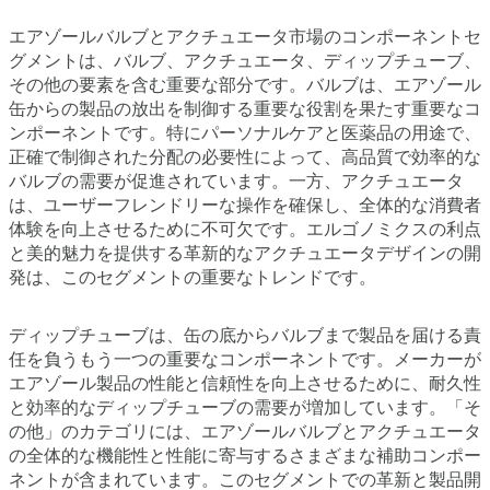
エアゾールバルブとアクチュエータ市場のコンポーネントセ
グメントは、バルブ、アクチュエータ、ディップチューブ、
その他の要素を含む重要な部分です。バルブは、エアゾール
缶からの製品の放出を制御する重要な役割を果たす重要なコ
ンポーネントです。特にパーソナルケアと医薬品の用途で、
正確で制御された分配の必要性によって、高品質で効率的な
バルブの需要が促進されています。一方、アクチュエータ
は、ユーザーフレンドリーな操作を確保し、全体的な消費者
体験を向上させるために不可欠です。エルゴノミクスの利点
と美的魅力を提供する革新的なアクチュエータデザインの開
発は、このセグメントの重要なトレンドです。
ディップチューブは、缶の底からバルブまで製品を届ける責
任を負うもう一つの重要なコンポーネントです。メーカーが
エアゾール製品の性能と信頼性を向上させるために、耐久性
と効率的なディップチューブの需要が増加しています。「そ
の他」のカテゴリには、エアゾールバルブとアクチュエータ
の全体的な機能性と性能に寄与するさまざまな補助コンポー
ネントが含まれています。このセグメントでの革新と製品開