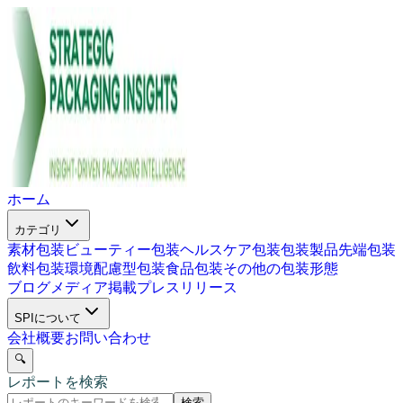
ホーム
カテゴリ
素材包装
ビューティー包装
ヘルスケア包装
包装製品
先端包装
飲料包装
環境配慮型包装
食品包装
その他の包装形態
ブログ
メディア掲載
プレスリリース
SPIについて
会社概要
お問い合わせ
🔍
レポートを検索
検索