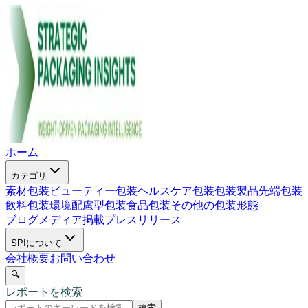
ホーム
カテゴリ
素材包装
ビューティー包装
ヘルスケア包装
包装製品
先端包装
飲料包装
環境配慮型包装
食品包装
その他の包装形態
ブログ
メディア掲載
プレスリリース
SPIについて
会社概要
お問い合わせ
🔍
レポートを検索
検索