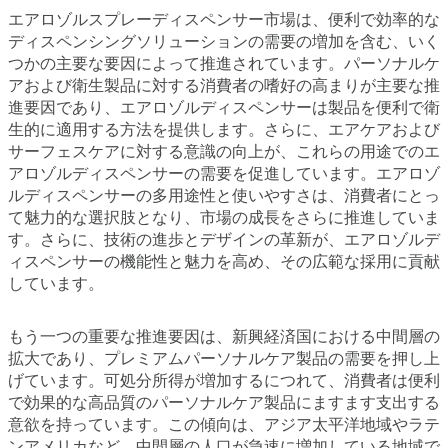
エアロゾルスプレーディスペンサー市場は、便利で効率的な
ディスペンシングソリューションの需要の増加を含む、いく
つかの主要な要因によって推進されています。パーソナルケ
アおよび衛生製品に対する消費者の嗜好の高まりが主要な推
進要因であり、エアロゾルディスペンサーは製品を便利で衛
生的に適用する方法を提供します。さらに、エアケアおよび
サーフェスケアに対する意識の向上が、これらの用途でのエ
アロゾルディスペンサーの需要を促進しています。エアロゾ
ルディスペンサーの多用途性と使いやすさは、消費者にとっ
て魅力的な選択肢となり、市場の成長をさらに推進していま
す。さらに、技術の進歩とデザインの革新が、エアロゾルデ
ィスペンサーの機能性と魅力を高め、その広範な採用に貢献
しています。
もう一つの重要な推進要因は、新興経済国における中間層の
拡大であり、プレミアムパーソナルケア製品の需要を押し上
げています。可処分所得が増加するにつれて、消費者は便利
で効果的な高品質のパーソナルケア製品にますます支出する
意欲を持っています。この傾向は、アジア太平洋地域やラテ
ンアメリカなど、中間層の人口が急速に増加している地域で