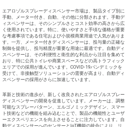
エアロゾルスプレーディスペンサー市場は、製品タイプ別に
手動、メーター付き、自動、その他に分類されます。手動デ
ィスペンサーは、そのシンプルさとコスト効率の高さから広
く使用されています。特に、使いやすさと手頃な価格が重要
な考慮事項である住宅および小規模商業用途で人気がありま
す。一方、メーター付きディスペンサーは、投与量の正確な
制御を提供し、投与精度が重要な用途に最適です。自動ディ
スペンサーは、その利便性と衛生的な利点から注目を集めて
おり、特に公共トイレや商業スペースなどの高トラフィック
エリアでの採用が進んでいます。COVID-19パンデミックを
受けて、非接触型ソリューションの需要が高まり、自動ディ
スペンサーの採用がさらに加速しています。
革新と技術の進歩が、新しく改良されたエアロゾルスプレー
ディスペンサーの開発を促進しています。メーカーは、調整
可能なスプレーパターン、エルゴノミックデザイン、スマー
ト技術などの機能を組み込むことで、製品の機能性とユーザ
ーエクスペリエンスを向上させることに注力しています。自
動ディスペンサーへのセンサーとIoT機能の統合により、リ