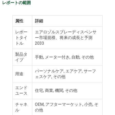
レポートの範囲
属性
詳細
レポー
エアロゾルスプレーディスペンサ
トタイ
ー市場規模、将来の成長と予測
トル
2033
製品タ
手動, メーター付き, 自動, その他
イプ
パーソナルケア, エアケア, サーフ
用途
ェスケア, その他
エンド
住宅, 商業, 機関, その他
ユース
チャネ
OEM, アフターマーケット, 小売, そ
ル
の他