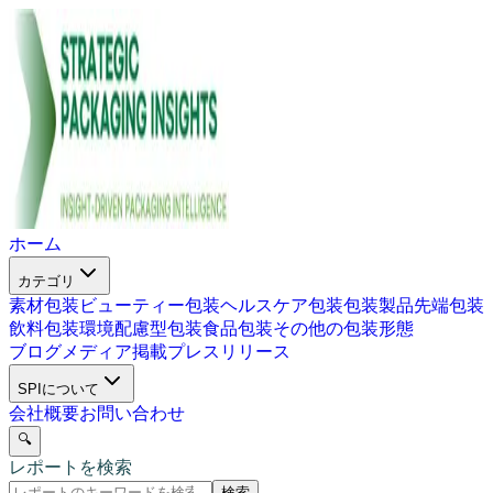
ホーム
カテゴリ
素材包装
ビューティー包装
ヘルスケア包装
包装製品
先端包装
飲料包装
環境配慮型包装
食品包装
その他の包装形態
ブログ
メディア掲載
プレスリリース
SPIについて
会社概要
お問い合わせ
🔍
レポートを検索
検索