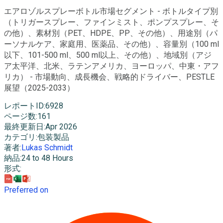
エアロゾルスプレーボトル市場セグメント - ボトルタイプ別
（トリガースプレー、ファインミスト、ポンプスプレー、そ
の他）、素材別（PET、HDPE、PP、その他）、用途別（パ
ーソナルケア、家庭用、医薬品、その他）、容量別（100 ml
以下、101-500 ml、500 ml以上、その他）、地域別（アジ
ア太平洋、北米、ラテンアメリカ、ヨーロッパ、中東・アフ
リカ） - 市場動向、成長機会、戦略的ドライバー、PESTLE
展望（2025-2033）
レポートID
:
6928
ページ数
:
161
最終更新日
:
Apr 2026
カテゴリ
:
包装製品
著者
:
Lukas Schmidt
納品
:
24 to 48 Hours
形式
:
Preferred on