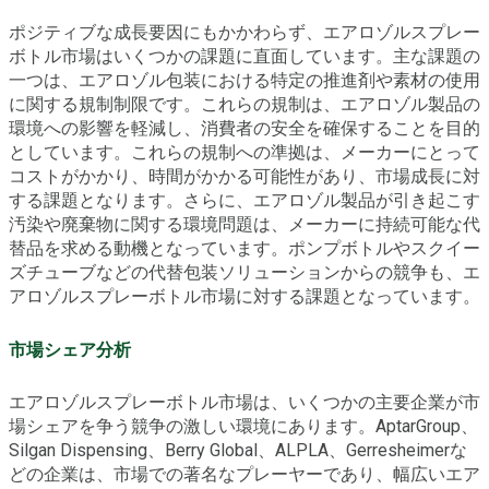
ポジティブな成長要因にもかかわらず、エアロゾルスプレー
ボトル市場はいくつかの課題に直面しています。主な課題の
一つは、エアロゾル包装における特定の推進剤や素材の使用
に関する規制制限です。これらの規制は、エアロゾル製品の
環境への影響を軽減し、消費者の安全を確保することを目的
としています。これらの規制への準拠は、メーカーにとって
コストがかかり、時間がかかる可能性があり、市場成長に対
する課題となります。さらに、エアロゾル製品が引き起こす
汚染や廃棄物に関する環境問題は、メーカーに持続可能な代
替品を求める動機となっています。ポンプボトルやスクイー
ズチューブなどの代替包装ソリューションからの競争も、エ
アロゾルスプレーボトル市場に対する課題となっています。
市場シェア分析
エアロゾルスプレーボトル市場は、いくつかの主要企業が市
場シェアを争う競争の激しい環境にあります。AptarGroup、
Silgan Dispensing、Berry Global、ALPLA、Gerresheimerな
どの企業は、市場での著名なプレーヤーであり、幅広いエア