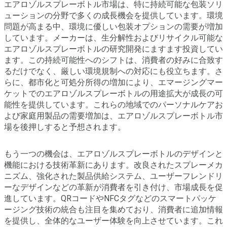
エアロゾルスプレーボトル市場は、特に持続可能な包装ソリ
ューションの分野で多くの成長機会を提供しています。環境
問題が高まる中、環境に優しい包装オプションの需要が増加
しています。メーカーは、生分解性およびリサイクル可能な
エアロゾルスプレーボトルの研究開発にますます投資してい
ます。この持続可能性へのシフトは、消費者の好みに合致す
るだけでなく、厳しい環境規制への対応にも役立ちます。さ
らに、都市化と可処分所得の増加により、エマージングマー
ケットでのエアロゾルスプレーボトルの用途拡大が成長の可
能性を提供しています。これらの地域でのパーソナルケアお
よび家庭用製品の需要増加は、エアロゾルスプレーボトル市
場を後押しすると予想されます。
もう一つの機会は、エアロゾルスプレーボトルのデザインと
機能における技術革新にあります。改良されたスプレーメカ
ニズム、強化された製品供給システム、ユーザーフレンドリ
ーなデザインなどの革新が消費者を引き付け、市場成長を促
進しています。QRコードやNFCタグなどのスマートパッケ
ージング技術の統合も注目を集めており、消費者に追加情報
を提供し、全体的なユーザー体験を向上させています。これ