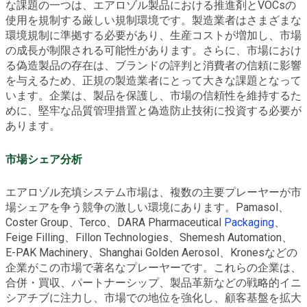
な課題の一つは、エアロゾル製品における推進剤とVOCsの
使用を規制する厳しい規制環境です。製造業者はさまざまな
環境規制に準拠する必要があり、生産コストが増加し、市場
の成長が制限される可能性があります。さらに、市場におけ
る偽造製品の存在は、ブランドの評判と消費者の信頼に影響
を与えるため、正規の製造業者にとって大きな課題となって
います。企業は、製品を保護し、市場の信頼性を維持するた
めに、堅牢な品質管理措置と偽造防止技術に投資する必要が
あります。
市場シェア分析
エアロゾル充填システム市場は、複数の主要プレーヤーが市
場シェアを争う競争の激しい環境にあります。Pamasol、
Coster Group、Terco、DARA Pharmaceutical
Packaging
、
Feige Filling、Fillon Technologies、Shemesh Automation、
E-PAK Machinery、Shanghai Golden Aerosol、Kronesなどの
企業がこの市場で著名なプレーヤーです。これらの企業は、
合併・買収、パートナーシップ、製品革新などの戦略的イニ
シアチブに注力し、市場での地位を強化し、顧客基盤を拡大