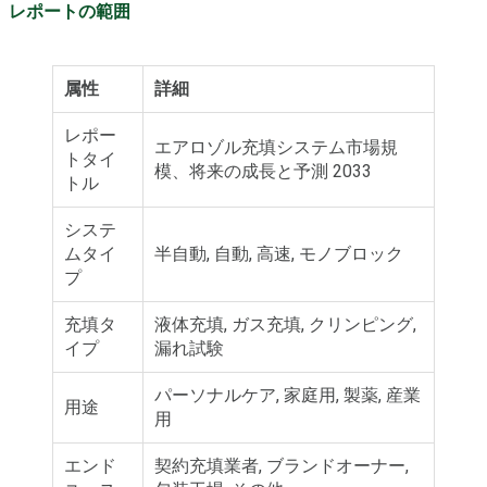
レポートの範囲
属性
詳細
レポー
エアロゾル充填システム市場規
トタイ
模、将来の成長と予測 2033
トル
システ
ムタイ
半自動, 自動, 高速, モノブロック
プ
充填タ
液体充填, ガス充填, クリンピング,
イプ
漏れ試験
パーソナルケア, 家庭用, 製薬, 産業
用途
用
エンド
契約充填業者, ブランドオーナー,