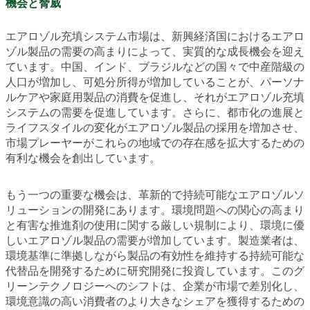
機会と脅威
エアロゾル充填システム市場は、新興経済国におけるエアロ
ゾル製品の需要の高まりによって、実質的な成長機会を迎え
ています。中国、インド、ブラジルなどの国々で中産階級の
人口が増加し、可処分所得が増加していることが、パーソナ
ルケアや家庭用製品の消費を促進し、それがエアロゾル充填
システムの需要を促進しています。さらに、都市化の進展と
ライフスタイルの変化がエアロゾル製品の採用を増加させ、
市場プレーヤーがこれらの地域での存在感を拡大するための
有利な機会を創出しています。
もう一つの重要な機会は、革新的で持続可能なエアロゾルソ
リューションの開発にあります。環境問題への関心の高まり
と有害な推進剤の使用に関する厳しい規制により、環境に優
しいエアロゾル製品の需要が増加しています。製造業者は、
環境基準に準拠しながら製品の有効性を維持する持続可能な
代替品を開発するために研究開発に投資しています。このグ
リーンテクノロジーへのシフトは、企業が市場で差別化し、
環境意識の高い消費者のより大きなシェアを獲得するための