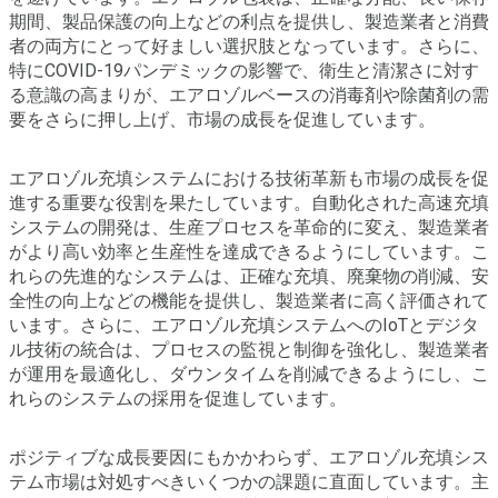
期間、製品保護の向上などの利点を提供し、製造業者と消費
者の両方にとって好ましい選択肢となっています。さらに、
特にCOVID-19パンデミックの影響で、衛生と清潔さに対す
る意識の高まりが、エアロゾルベースの消毒剤や除菌剤の需
要をさらに押し上げ、市場の成長を促進しています。
エアロゾル充填システムにおける技術革新も市場の成長を促
進する重要な役割を果たしています。自動化された高速充填
システムの開発は、生産プロセスを革命的に変え、製造業者
がより高い効率と生産性を達成できるようにしています。こ
れらの先進的なシステムは、正確な充填、廃棄物の削減、安
全性の向上などの機能を提供し、製造業者に高く評価されて
います。さらに、エアロゾル充填システムへのIoTとデジタ
ル技術の統合は、プロセスの監視と制御を強化し、製造業者
が運用を最適化し、ダウンタイムを削減できるようにし、こ
れらのシステムの採用を促進しています。
ポジティブな成長要因にもかかわらず、エアロゾル充填シス
テム市場は対処すべきいくつかの課題に直面しています。主