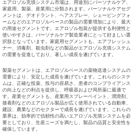
エアロゾル充填システム市場は、用途別にパーソナルケア、
家庭用、製薬、産業用に分類されます。パーソナルケアセグ
メントは、デオドラント、ヘアスプレー、シェービングフォ
ームなどのエアロゾルベースの製品の需要増加により、最大
の用途セグメントです。エアロゾル包装が提供する利便性と
使いやすさは、パーソナルケア製造業者にとって好ましい選
択肢となっています。家庭用セグメントも、エアフレッシュ
ナー、消毒剤、殺虫剤などの製品がエアロゾル充填システム
の需要を促進しており、著しい成長を遂げています。
製薬セグメントは、エアロゾルベースの薬物送達システムの
需要により、安定した成長を遂げています。これらのシステ
ムは、正確な投薬、投与の容易さ、患者のコンプライアンス
の向上などの利点を提供し、呼吸器および局所薬に最適で
す。産業セグメントも、産業用スプレーペイント、潤滑剤、
接着剤などのエアロゾル製品が広く使用されている自動車、
建設、農業などのセクターで成長を遂げています。これらの
業界は、効率的で信頼性の高いエアロゾル充填システムを必
要としており、生産ニーズを満たし、製品の品質と安全性を
確保しています。