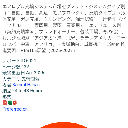
エアロゾル充填システム市場セグメント - システムタイプ別
（半自動、自動、高速、モノブロック）、充填タイプ別（液
体充填、ガス充填、クリンピング、漏れ試験）、用途別（パ
ーソナルケア、家庭用、製薬、産業用）、エンドユース別
（契約充填業者、ブランドオーナー、包装工場、その他）、
および地域別（アジア太平洋、北米、ラテンアメリカ、ヨー
ロッパ、中東・アフリカ） - 市場動向、成長機会、戦略的推
進要因、PESTLE展望（2025-2033）
レポートID
:
6921
ページ数
:
122
最終更新日
:
Apr 2026
カテゴリ
:
先端包装
著者
:
Kamrul Hasan
納品
:
24 to 48 Hours
形式
:
Preferred on