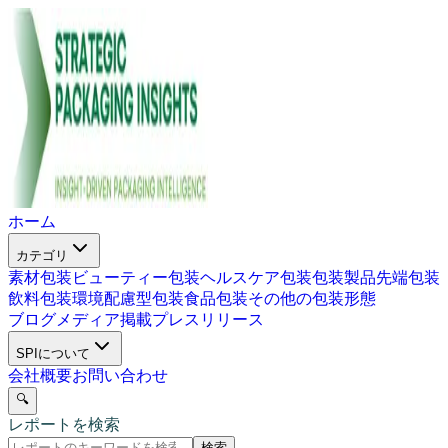
ホーム
カテゴリ
素材包装
ビューティー包装
ヘルスケア包装
包装製品
先端包装
飲料包装
環境配慮型包装
食品包装
その他の包装形態
ブログ
メディア掲載
プレスリリース
SPIについて
会社概要
お問い合わせ
🔍
レポートを検索
検索