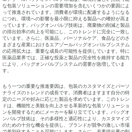
な包装ソリューションの需要増加を含むいくつかの要因によ
って推進されています。消費者が環境に配慮するようになる
につれ、環境への影響を最小限に抑える製品への嗜好が高ま
っています。バッグオンバルブ技術は、廃棄物の削減と製品
の排出効率の向上を可能にし、このトレンドに完全に一致し
ています。さらに、医薬品、パーソナルケア、食品などのさ
まざまな産業におけるエアゾールバッグオンバルブシステム
の応用拡大は、重要な成長の可能性を提供しています。特に
医薬品業界では、正確な投薬と製品の完全性を維持する能力
により、バッグオンバルブシステムの需要が急増していま
す。
もう一つの重要な推進要因は、包装のカスタマイズとパーソ
ナライズのトレンドの成長です。消費者はますます自分の特
定のニーズや好みに応じた製品を求めています。このトレン
ドは、機能性と美観を向上させる革新的な包装ソリューショ
ンを開発するためにメーカーを駆り立てています。バッグオ
ンバルブ技術は、その多様性と適応性により、カスタマイズ
のための十分な機会を提供し、ブランドが競争の激しい市場
で差別化することを可能にします。さらに、炭素排出量の削