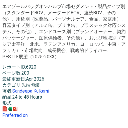
エアゾールバッグオンバルブ市場セグメント - 製品タイプ別
（スタンダードBOV、メータードBOV、連続BOV、その
他）、用途別（医薬品、パーソナルケア、食品、家庭用）、
容器タイプ別（アルミ缶、ブリキ缶、プラスチック対応シス
テム、その他）、エンドユース別（ブランドオーナー、契約
パッケージャー、医療供給者、その他）、および地域別（ア
ジア太平洋、北米、ラテンアメリカ、ヨーロッパ、中東・ア
フリカ） - 市場動向、成長機会、戦略的ドライバー、
PESTLE展望（2025-2033）
レポートID
:
6920
ページ数
:
200
最終更新日
:
Apr 2026
カテゴリ
:
先端包装
著者
:
Sandeepa Kulkarni
納品
:
24 to 48 Hours
形式
:
Preferred on