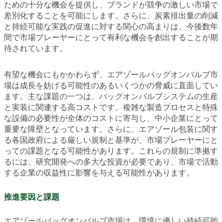
ための十分な機会を提供し、ブランドが競争の激しい市場で
差別化することを可能にします。さらに、炭素排出量の削減
と持続可能な実践の促進に対する関心の高まりは、今後数年
間で市場プレーヤーにとって有利な機会を創出することが期
待されています。
有望な機会にもかかわらず、エアゾールバッグオンバルブ市
場は成長を妨げる可能性のあるいくつかの脅威に直面してい
ます。主な課題の一つは、バッグオンバルブシステムの生産
と実装に関連する高コストです。複雑な製造プロセスと特殊
な設備の必要性が全体のコストに寄与し、中小企業にとって
重要な障壁となっています。さらに、エアゾール包装に関す
る各国政府による厳しい規制と基準が、市場プレーヤーにと
っての課題となる可能性があります。これらの規制に準拠す
るには、研究開発への多大な投資が必要であり、市場で活動
する企業の収益性に影響を与える可能性があります。
推進要因と課題
エアゾールバッグオンバルブ市場は、環境に優しい持続可能