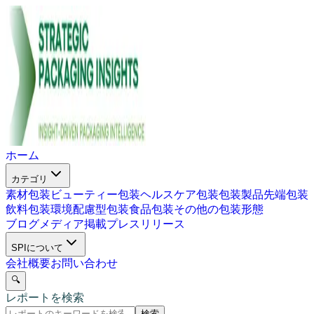
ホーム
カテゴリ
素材包装
ビューティー包装
ヘルスケア包装
包装製品
先端包装
飲料包装
環境配慮型包装
食品包装
その他の包装形態
ブログ
メディア掲載
プレスリリース
SPIについて
会社概要
お問い合わせ
🔍
レポートを検索
検索