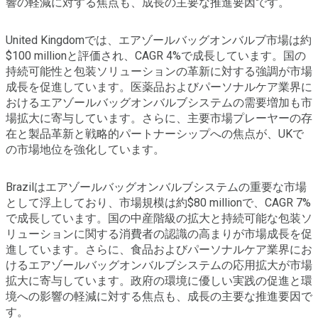
響の軽減に対する焦点も、成長の主要な推進要因です。
United Kingdomでは、エアゾールバッグオンバルブ市場は約
$100 millionと評価され、CAGR 4%で成長しています。国の
持続可能性と包装ソリューションの革新に対する強調が市場
成長を促進しています。医薬品およびパーソナルケア業界に
おけるエアゾールバッグオンバルブシステムの需要増加も市
場拡大に寄与しています。さらに、主要市場プレーヤーの存
在と製品革新と戦略的パートナーシップへの焦点が、UKで
の市場地位を強化しています。
Brazilはエアゾールバッグオンバルブシステムの重要な市場
として浮上しており、市場規模は約$80 millionで、CAGR 7%
で成長しています。国の中産階級の拡大と持続可能な包装ソ
リューションに関する消費者の認識の高まりが市場成長を促
進しています。さらに、食品およびパーソナルケア業界にお
けるエアゾールバッグオンバルブシステムの応用拡大が市場
拡大に寄与しています。政府の環境に優しい実践の促進と環
境への影響の軽減に対する焦点も、成長の主要な推進要因で
す。