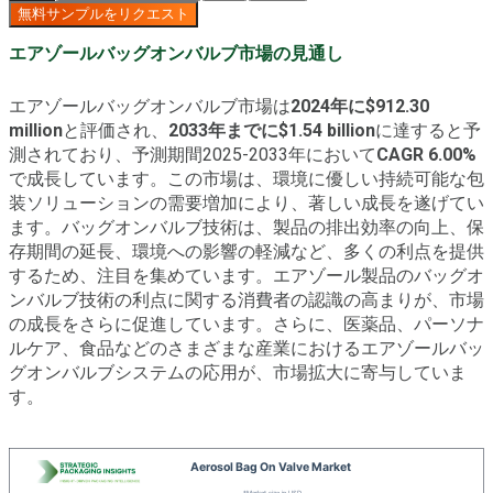
無料サンプルをリクエスト
エアゾールバッグオンバルブ市場の見通し
エアゾールバッグオンバルブ市場は
2024年に$912.30
million
と評価され、
2033年までに$1.54 billion
に達すると予
測されており、予測期間2025-2033年において
CAGR 6.00%
で成長しています。この市場は、環境に優しい持続可能な包
装ソリューションの需要増加により、著しい成長を遂げてい
ます。バッグオンバルブ技術は、製品の排出効率の向上、保
存期間の延長、環境への影響の軽減など、多くの利点を提供
するため、注目を集めています。エアゾール製品のバッグオ
ンバルブ技術の利点に関する消費者の認識の高まりが、市場
の成長をさらに促進しています。さらに、医薬品、パーソナ
ルケア、食品などのさまざまな産業におけるエアゾールバッ
グオンバルブシステムの応用が、市場拡大に寄与していま
す。