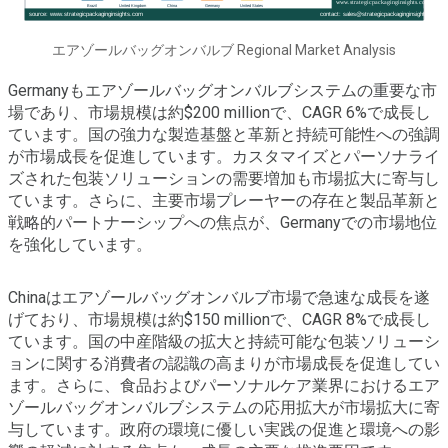
エアゾールバッグオンバルブ Regional Market Analysis
Germanyもエアゾールバッグオンバルブシステムの重要な市
場であり、市場規模は約$200 millionで、CAGR 6%で成長し
ています。国の強力な製造基盤と革新と持続可能性への強調
が市場成長を促進しています。カスタマイズとパーソナライ
ズされた包装ソリューションの需要増加も市場拡大に寄与し
ています。さらに、主要市場プレーヤーの存在と製品革新と
戦略的パートナーシップへの焦点が、Germanyでの市場地位
を強化しています。
Chinaはエアゾールバッグオンバルブ市場で急速な成長を遂
げており、市場規模は約$150 millionで、CAGR 8%で成長し
ています。国の中産階級の拡大と持続可能な包装ソリューシ
ョンに関する消費者の認識の高まりが市場成長を促進してい
ます。さらに、食品およびパーソナルケア業界におけるエア
ゾールバッグオンバルブシステムの応用拡大が市場拡大に寄
与しています。政府の環境に優しい実践の促進と環境への影