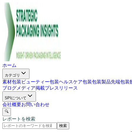
ホーム
カテゴリ
素材包装
ビューティー包装
ヘルスケア包装
包装製品
先端包装
ブログ
メディア掲載
プレスリリース
SPIについて
会社概要
お問い合わせ
🔍
レポートを検索
検索