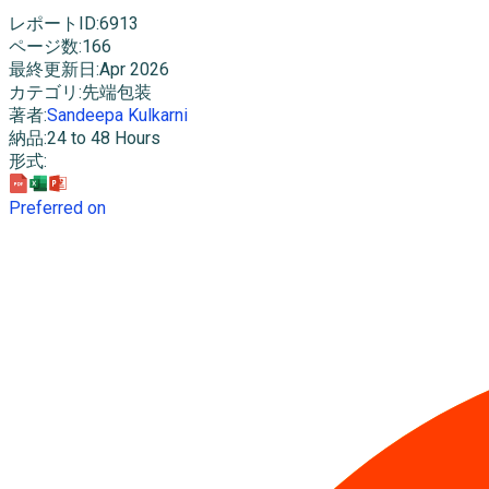
レポートID
:
6913
ページ数
:
166
最終更新日
:
Apr 2026
カテゴリ
:
先端包装
著者
:
Sandeepa Kulkarni
納品
:
24 to 48 Hours
形式
:
Preferred on