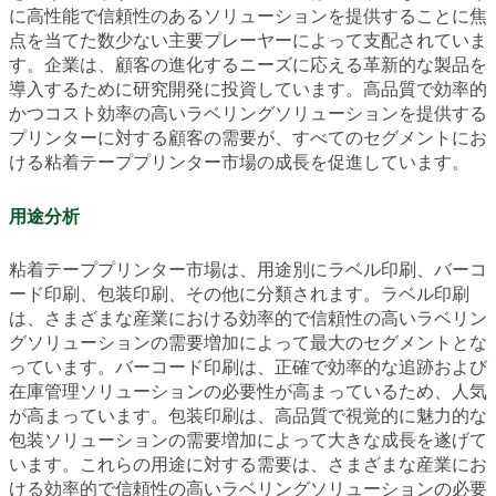
に高性能で信頼性のあるソリューションを提供することに焦
点を当てた数少ない主要プレーヤーによって支配されていま
す。企業は、顧客の進化するニーズに応える革新的な製品を
導入するために研究開発に投資しています。高品質で効率的
かつコスト効率の高いラベリングソリューションを提供する
プリンターに対する顧客の需要が、すべてのセグメントにお
ける粘着テーププリンター市場の成長を促進しています。
用途分析
粘着テーププリンター市場は、用途別にラベル印刷、バーコ
ード印刷、包装印刷、その他に分類されます。ラベル印刷
は、さまざまな産業における効率的で信頼性の高いラベリン
グソリューションの需要増加によって最大のセグメントとな
っています。バーコード印刷は、正確で効率的な追跡および
在庫管理ソリューションの必要性が高まっているため、人気
が高まっています。包装印刷は、高品質で視覚的に魅力的な
包装ソリューションの需要増加によって大きな成長を遂げて
います。これらの用途に対する需要は、さまざまな産業にお
ける効率的で信頼性の高いラベリングソリューションの必要