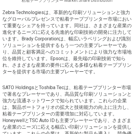
粘着テーププリンター Market Share Distribution
Zebra Technologiesは、革新的な印刷ソリューションと強力
なグローバルプレゼンスで粘着テーププリンター市場におい
て重要なシェアを持っています。同社は、さまざまな産業の
進化するニーズに応える先進的な印刷技術の開発に注力して
います。Brady Corporationは、幅広いラベリングおよび識別
ソリューションを提供するもう一つの主要プレーヤーであ
り、品質と顧客満足へのコミットメントにより強力な市場地
位を維持しています。Epsonは、最先端の印刷技術で知ら
れ、さまざまな産業の要件に応える多様な粘着テーププリン
ターを提供する市場の主要プレーヤーです。
SATO HoldingsとToshiba Tecは、粘着テーププリンター市場
で著名なプレーヤーであり、高品質な印刷ソリューションと
強力な流通ネットワークで知られています。これらの企業
は、製品ポートフォリオの拡大と技術能力の向上に注力し、
粘着テーププリンターの需要増加に対応しています。
HoneywellとTSC Auto IDも主要プレーヤーであり、さまざま
な産業のニーズに応える幅広い印刷ソリューションを提供し
ています。これらの企業は、革新的な製品を導入し、競争優