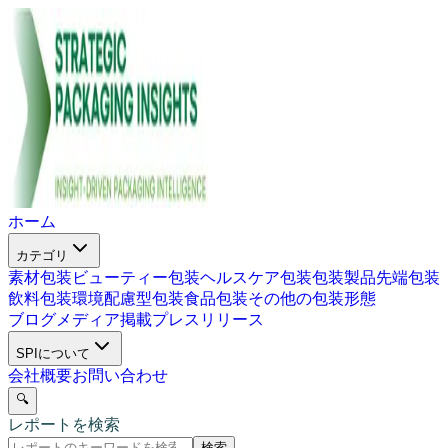
ホーム
カテゴリ
素材包装
ビューティー包装
ヘルスケア包装
包装製品
先端包装
飲料包装
環境配慮型包装
食品包装
その他の包装形態
ブログ
メディア掲載
プレスリリース
SPIについて
会社概要
お問い合わせ
🔍
レポートを検索
検索