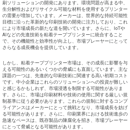
刷ソリューションの開発にあります。環境問題が高まる中、
生分解性およびリサイクル可能な材料を使用するプリンター
の需要が増加しています。メーカーは、世界的な持続可能性
目標に沿った革新的な印刷技術の開発に注力しており、これ
により市場成長の新たな道を開いています。さらに、IoTや
AIなどの先進技術を粘着テーププリンターに統合すること
で、その機能性と効率性が向上し、市場プレーヤーにとって
さらなる成長機会を提供しています。
しかし、粘着テーププリンター市場は、その成長に影響を与
える可能性のあるいくつかの脅威にも直面しています。主な
課題の一つは、先進的な印刷技術に関連する高い初期コスト
です。中小企業はこれらのソリューションへの投資が難しい
と感じるかもしれず、市場浸透を制限する可能性がありま
す。さらに、市場は印刷材料や技術の使用に関する厳しい規
制基準に従う必要があります。これらの規制に対するコンプ
ライアンスはメーカーにとって挑戦となり、市場成長を妨げ
る可能性があります。さらに、印刷業界における技術進歩の
急速なペースは、既存製品の陳腐化を招き、市場プレーヤー
にとって脅威となる可能性があります。