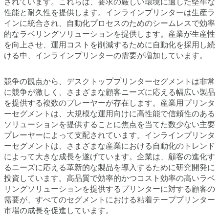
されています。これらは、要求の厳しい環境に適した堅牢な
性能と耐久性を提供します。インラインプリンターは生産ラ
インに統合され、自動化プロセスのためのシームレスで効率
的なラベリングソリューションを提供します。産業が生産性
を向上させ、運用コストを削減するために自動化を採用し続
ける中、インラインプリンターの需要が増加しています。
競争の観点から、デスクトッププリンターセグメントは非常
に競争が激しく、さまざまな顧客ニーズに応える幅広い製品
を提供する複数のプレーヤーが存在します。産業用プリンタ
ーセグメントは、大規模な運用向けに高性能で信頼性のある
ソリューションを提供することに焦点を当てた数少ない主要
プレーヤーによって支配されています。インラインプリンタ
ーセグメントは、さまざまな産業における自動化のトレンド
によって大きな成長を遂げています。企業は、顧客の進化す
るニーズに応える革新的な製品を導入するために研究開発に
投資しています。高品質で効率的かつコスト効率の高いラベ
リングソリューションを提供するプリンターに対する顧客の
需要が、すべてのセグメントにおける粘着テーププリンター
市場の成長を促進しています。