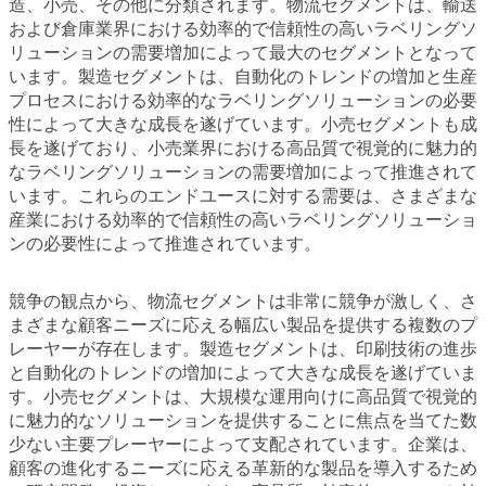
造、小売、その他に分類されます。物流セグメントは、輸送
および倉庫業界における効率的で信頼性の高いラベリングソ
リューションの需要増加によって最大のセグメントとなって
います。製造セグメントは、自動化のトレンドの増加と生産
プロセスにおける効率的なラベリングソリューションの必要
性によって大きな成長を遂げています。小売セグメントも成
長を遂げており、小売業界における高品質で視覚的に魅力的
なラベリングソリューションの需要増加によって推進されて
います。これらのエンドユースに対する需要は、さまざまな
産業における効率的で信頼性の高いラベリングソリューショ
ンの必要性によって推進されています。
競争の観点から、物流セグメントは非常に競争が激しく、さ
まざまな顧客ニーズに応える幅広い製品を提供する複数のプ
レーヤーが存在します。製造セグメントは、印刷技術の進歩
と自動化のトレンドの増加によって大きな成長を遂げていま
す。小売セグメントは、大規模な運用向けに高品質で視覚的
に魅力的なソリューションを提供することに焦点を当てた数
少ない主要プレーヤーによって支配されています。企業は、
顧客の進化するニーズに応える革新的な製品を導入するため