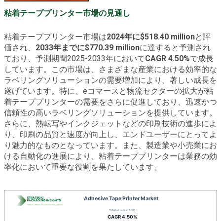
粘着テーププリンター市場の見通し
粘着テーププリンター市場は
2024年に$518.40 million
と評
価され、
2033年までに$770.39 million
に達すると予測され
ており、予測期間2025-2033年において
CAGR 4.50%
で成長
しています。この市場は、さまざまな産業における効率的な
ラベリングソリューションの需要増加により、著しい成長を
遂げています。特に、eコマースと物流セクターの拡大が粘
着テーププリンターの需要をさらに促進しており、迅速かつ
信頼性の高いラベリングソリューションを提供しています。
さらに、熱転写やインクジェットなどの印刷技術の進歩によ
り、印刷の品質と速度が向上し、エンドユーザーにとってよ
り魅力的なものとなっています。また、製造業や小売業にお
ける自動化の進展により、粘着テーププリンターは業務の効
率化において重要な役割を果たしています。