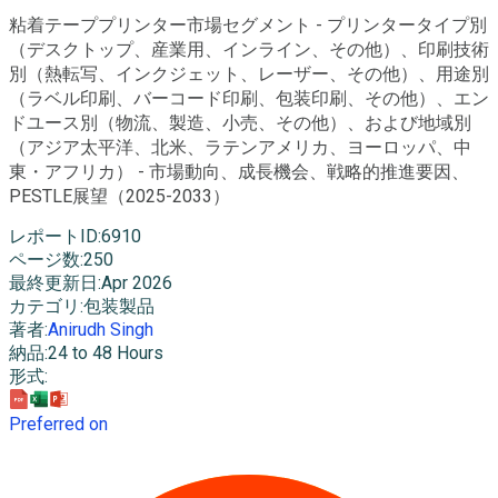
粘着テーププリンター市場セグメント - プリンタータイプ別
（デスクトップ、産業用、インライン、その他）、印刷技術
別（熱転写、インクジェット、レーザー、その他）、用途別
（ラベル印刷、バーコード印刷、包装印刷、その他）、エン
ドユース別（物流、製造、小売、その他）、および地域別
（アジア太平洋、北米、ラテンアメリカ、ヨーロッパ、中
東・アフリカ） - 市場動向、成長機会、戦略的推進要因、
PESTLE展望（2025-2033）
レポートID
:
6910
ページ数
:
250
最終更新日
:
Apr 2026
カテゴリ
:
包装製品
著者
:
Anirudh Singh
納品
:
24 to 48 Hours
形式
:
Preferred on