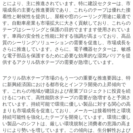
とにより、主に推進されています。特に建設セクターは、市
場成長の主要な推進要因であり、これらのテープは優れた接
着性と耐候性を提供し、屋根や窓のシーリング用途に最適で
す。自動車産業も市場拡大に大きく貢献しており、これらの
テープはシーリングと保護の目的でますます使用されていま
す。車両の安全性と性能に対する強調が高まっており、高品
質のシーリングソリューションの需要を促進し、市場成長を
さらに推進しています。さらに、電子機器セクターは、敏感
な電子部品を保護するために必要な効果的な湿気バリアを提
供するアクリル防水テープの需要が急増しています。
アクリル防水テープ市場のもう一つの重要な推進要因は、特
に新興経済国における都市化とインフラ開発の上昇傾向で
す。これらの地域が建設および産業プロジェクトに投資を続
けるにつれて、高性能防水テープの需要が急増すると予測さ
れています。持続可能で環境に優しい製品に対する関心の高
まりも市場成長を促進しており、メーカーは接着特性と環境
持続可能性を強化したテープを開発しています。環境に優し
い製品へのシフトは、厳しい環境規制と消費者の意識の高ま
りにより勢いを増しています。この傾向は、生分解性および