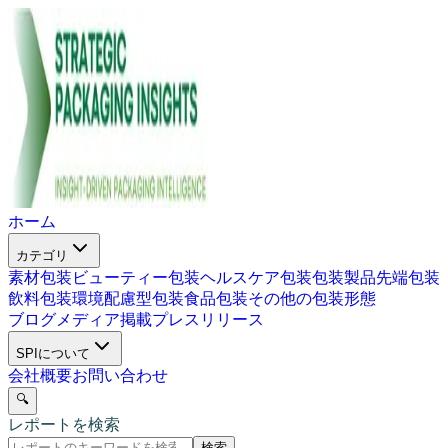
ホーム
カテゴリ
素材包装
ビューティー包装
ヘルスケア包装
包装製品
先端包装
飲料包装
環境配慮型包装
食品包装
その他の包装形態
ブログ
メディア掲載
プレスリリース
SPIについて
会社概要
お問い合わせ
🔍
レポートを検索
検索