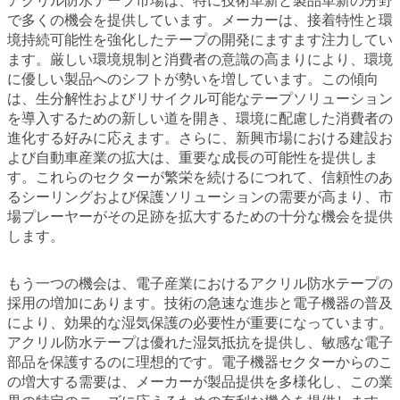
アクリル防水テープ市場は、特に技術革新と製品革新の分野
で多くの機会を提供しています。メーカーは、接着特性と環
境持続可能性を強化したテープの開発にますます注力してい
ます。厳しい環境規制と消費者の意識の高まりにより、環境
に優しい製品へのシフトが勢いを増しています。この傾向
は、生分解性およびリサイクル可能なテープソリューション
を導入するための新しい道を開き、環境に配慮した消費者の
進化する好みに応えます。さらに、新興市場における建設お
よび自動車産業の拡大は、重要な成長の可能性を提供しま
す。これらのセクターが繁栄を続けるにつれて、信頼性のあ
るシーリングおよび保護ソリューションの需要が高まり、市
場プレーヤーがその足跡を拡大するための十分な機会を提供
します。
もう一つの機会は、電子産業におけるアクリル防水テープの
採用の増加にあります。技術の急速な進歩と電子機器の普及
により、効果的な湿気保護の必要性が重要になっています。
アクリル防水テープは優れた湿気抵抗を提供し、敏感な電子
部品を保護するのに理想的です。電子機器セクターからのこ
の増大する需要は、メーカーが製品提供を多様化し、この業