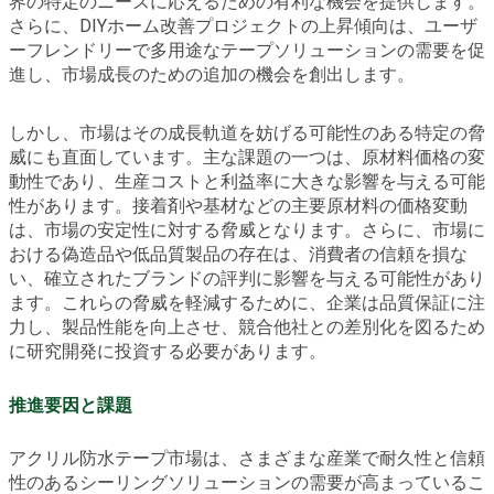
界の特定のニーズに応えるための有利な機会を提供します。
さらに、DIYホーム改善プロジェクトの上昇傾向は、ユーザ
ーフレンドリーで多用途なテープソリューションの需要を促
進し、市場成長のための追加の機会を創出します。
しかし、市場はその成長軌道を妨げる可能性のある特定の脅
威にも直面しています。主な課題の一つは、原材料価格の変
動性であり、生産コストと利益率に大きな影響を与える可能
性があります。接着剤や基材などの主要原材料の価格変動
は、市場の安定性に対する脅威となります。さらに、市場に
おける偽造品や低品質製品の存在は、消費者の信頼を損な
い、確立されたブランドの評判に影響を与える可能性があり
ます。これらの脅威を軽減するために、企業は品質保証に注
力し、製品性能を向上させ、競合他社との差別化を図るため
に研究開発に投資する必要があります。
推進要因と課題
アクリル防水テープ市場は、さまざまな産業で耐久性と信頼
性のあるシーリングソリューションの需要が高まっているこ