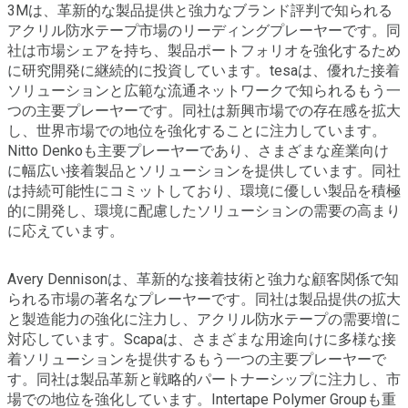
3Mは、革新的な製品提供と強力なブランド評判で知られる
アクリル防水テープ市場のリーディングプレーヤーです。同
社は市場シェアを持ち、製品ポートフォリオを強化するため
に研究開発に継続的に投資しています。tesaは、優れた接着
ソリューションと広範な流通ネットワークで知られるもう一
つの主要プレーヤーです。同社は新興市場での存在感を拡大
し、世界市場での地位を強化することに注力しています。
Nitto Denkoも主要プレーヤーであり、さまざまな産業向け
に幅広い接着製品とソリューションを提供しています。同社
は持続可能性にコミットしており、環境に優しい製品を積極
的に開発し、環境に配慮したソリューションの需要の高まり
に応えています。
Avery Dennisonは、革新的な接着技術と強力な顧客関係で知
られる市場の著名なプレーヤーです。同社は製品提供の拡大
と製造能力の強化に注力し、アクリル防水テープの需要増に
対応しています。Scapaは、さまざまな用途向けに多様な接
着ソリューションを提供するもう一つの主要プレーヤーで
す。同社は製品革新と戦略的パートナーシップに注力し、市
場での地位を強化しています。Intertape Polymer Groupも重