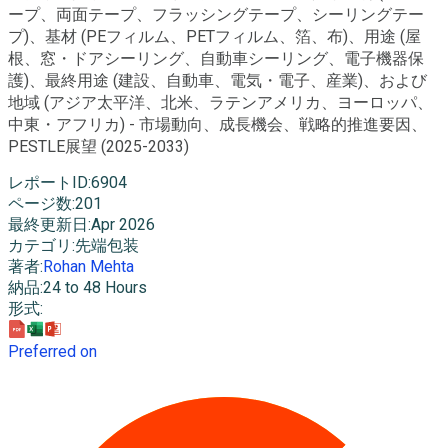
ープ、両面テープ、フラッシングテープ、シーリングテー
プ)、基材 (PEフィルム、PETフィルム、箔、布)、用途 (屋
根、窓・ドアシーリング、自動車シーリング、電子機器保
護)、最終用途 (建設、自動車、電気・電子、産業)、および
地域 (アジア太平洋、北米、ラテンアメリカ、ヨーロッパ、
中東・アフリカ) - 市場動向、成長機会、戦略的推進要因、
PESTLE展望 (2025-2033)
レポートID
:
6904
ページ数
:
201
最終更新日
:
Apr 2026
カテゴリ
:
先端包装
著者
:
Rohan Mehta
納品
:
24 to 48 Hours
形式
:
Preferred on