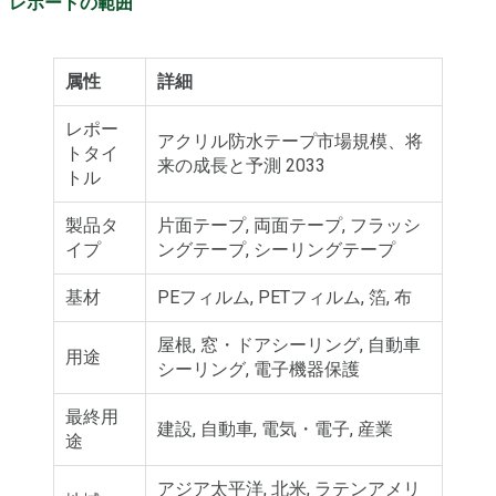
レポートの範囲
属性
詳細
レポー
アクリル防水テープ市場規模、将
トタイ
来の成長と予測 2033
トル
製品タ
片面テープ, 両面テープ, フラッシ
イプ
ングテープ, シーリングテープ
基材
PEフィルム, PETフィルム, 箔, 布
屋根, 窓・ドアシーリング, 自動車
用途
シーリング, 電子機器保護
最終用
建設, 自動車, 電気・電子, 産業
途
アジア太平洋, 北米, ラテンアメリ