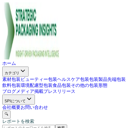
ホーム
カテゴリ
素材包装
ビューティー包装
ヘルスケア包装
包装製品
先端包装
飲料包装
環境配慮型包装
食品包装
その他の包装形態
ブログ
メディア掲載
プレスリリース
SPIについて
会社概要
お問い合わせ
🔍
レポートを検索
検索