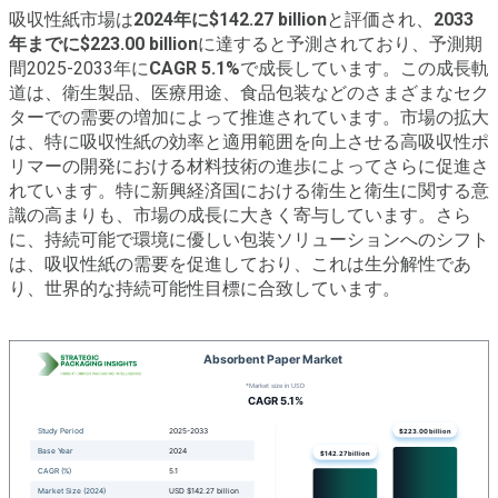
吸収性紙市場は
2024年に$142.27 billion
と評価され、
2033
年までに$223.00 billion
に達すると予測されており、予測期
間2025-2033年に
CAGR 5.1%
で成長しています。この成長軌
道は、衛生製品、医療用途、食品包装などのさまざまなセク
ターでの需要の増加によって推進されています。市場の拡大
は、特に吸収性紙の効率と適用範囲を向上させる高吸収性ポ
リマーの開発における材料技術の進歩によってさらに促進さ
れています。特に新興経済国における衛生と衛生に関する意
識の高まりも、市場の成長に大きく寄与しています。さら
に、持続可能で環境に優しい包装ソリューションへのシフト
は、吸収性紙の需要を促進しており、これは生分解性であ
り、世界的な持続可能性目標に合致しています。