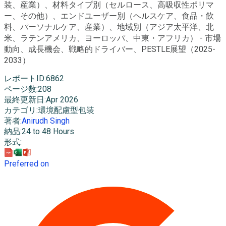
装、産業）、材料タイプ別（セルロース、高吸収性ポリマ
ー、その他）、エンドユーザー別（ヘルスケア、食品・飲
料、パーソナルケア、産業）、地域別（アジア太平洋、北
米、ラテンアメリカ、ヨーロッパ、中東・アフリカ） - 市場
動向、成長機会、戦略的ドライバー、PESTLE展望（2025-
2033）
レポートID
:
6862
ページ数
:
208
最終更新日
:
Apr 2026
カテゴリ
:
環境配慮型包装
著者
:
Anirudh Singh
納品
:
24 to 48 Hours
形式
:
Preferred on