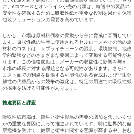
に、eコマースとオンライン小売の台頭は、輸送中の製品の
安全性を確保するために吸収性紙が重要な役割を果たす保護
包装ソリューションの需要を高めています。
しかし、市場は原材料価格の変動から主に脅威に直面してい
ます。吸収性紙の生産に使用されるセルロースやその他の原
材料のコストは、サプライチェーンの混乱、環境規制、地政
学的緊張などのさまざまな要因によって変動する可能性があ
ります。この価格変動は、メーカーの収益性に影響を与え、
市場の成長に対する課題となる可能性があります。さらに、
コスト面での利点を提供する可能性のある合成および非生分
解性の代替品からの競争の激化は、特定の用途での吸収性紙
の採用を妨げる可能性があります。
推進要因と課題
吸収性紙市場は、衛生と衛生製品の需要の増加を含むいくつ
かの重要な要因によって推進されています。特に世界的な健
康危機を受けて、健康と衛生に関する意識が高まる中、おむ