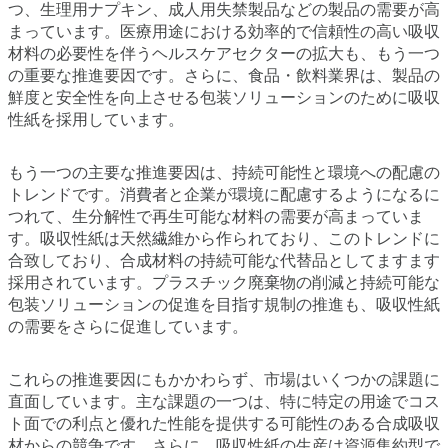
つ、生理用ナプキン、成人用失禁製品などの製品の需要が高
まっています。医療用途における効率的で信頼性の高い吸収
材料の必要性を伴うヘルスケアセクターの拡大も、もう一つ
の重要な推進要因です。さらに、食品・飲料業界は、製品の
鮮度と安全性を向上させる包装ソリューションのために吸収
性紙を採用しています。
もう一つの主要な推進要因は、持続可能性と環境への配慮の
トレンドです。消費者と企業が環境に配慮するようになるに
つれて、生分解性で再生可能な材料の需要が高まっていま
す。吸収性紙は天然繊維から作られており、このトレンドに
合致しており、合成材料の持続可能な代替品としてますます
採用されています。プラスチック廃棄物の削減と持続可能な
包装ソリューションの促進を目指す規制の推進も、吸収性紙
の需要をさらに促進しています。
これらの推進要因にもかかわらず、市場はいくつかの課題に
直面しています。主な課題の一つは、特に特定の用途でコス
ト面での利点と優れた性能を提供する可能性のある合成吸収
材からの競争です。さらに、吸収性紙の生産は資源集約型で