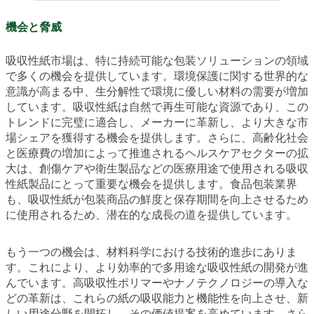
機会と脅威
吸収性紙市場は、特に持続可能な包装ソリューションの領域
で多くの機会を提供しています。環境保護に関する世界的な
意識が高まる中、生分解性で環境に優しい材料の需要が増加
しています。吸収性紙は自然で再生可能な資源であり、この
トレンドに完璧に適合し、メーカーに革新し、より大きな市
場シェアを獲得する機会を提供します。さらに、高齢化社会
と医療費の増加によって推進されるヘルスケアセクターの拡
大は、創傷ケアや衛生製品などの医療用途で使用される吸収
性紙製品にとって重要な機会を提供します。食品包装業界
も、吸収性紙が包装商品の鮮度と保存期間を向上させるため
に使用されるため、潜在的な成長の道を提供しています。
もう一つの機会は、材料科学における技術的進歩にありま
す。これにより、より効率的で多用途な吸収性紙の開発が進
んでいます。高吸収性ポリマーやナノテクノロジーの導入な
どの革新は、これらの紙の吸収能力と機能性を向上させ、新
しい用途分野を開拓し、その価値提案を高めています。さら