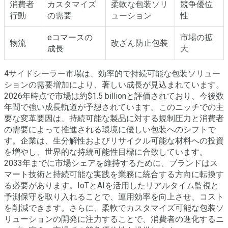
消費者
カスタマイズ
柔軟な包装ソリ
競争優位
行動
の需要
ューション
性
eコマースの
市場の拡
物流
改ざん防止包装
成長
大
4サイドシーラー市場は、効率的で持続可能な包装ソリュー
ションの需要増加により、著しい成長が見込まれています。
2026年時点で市場は約$1.5 billionと評価されており、今後数
年間で強い成長軌道が予想されています。このニッチでの主
要な変革要因は、持続可能な製品に対する規制圧力と消費者
の需要によって推進される環境に優しい包装へのシフトで
す。企業は、生分解性およびリサイクル可能な材料への投資
を増やし、世界的な持続可能性目標に合致しています。
2033年までに市場シェアを維持するために、ブランドはス
マート技術と持続可能な実践を業務に統合する方向に転換す
る必要があります。IoTとAIを活用したリアルタイム監視と
予測保守を取り入れることで、運用効率を向上させ、コスト
を削減できます。さらに、柔軟でカスタマイズ可能な包装ソ
リューションの開発に注力することで、消費者の進化するニ