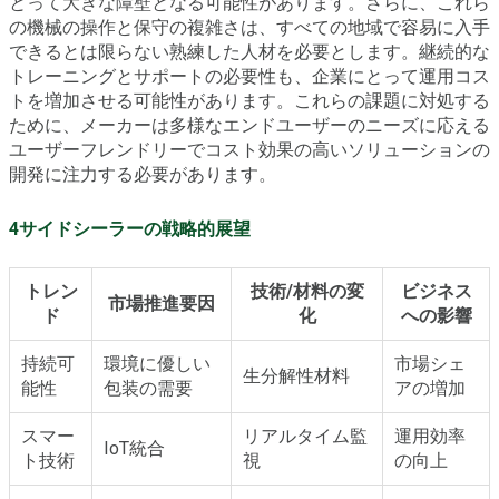
とって大きな障壁となる可能性があります。さらに、これら
の機械の操作と保守の複雑さは、すべての地域で容易に入手
できるとは限らない熟練した人材を必要とします。継続的な
トレーニングとサポートの必要性も、企業にとって運用コス
トを増加させる可能性があります。これらの課題に対処する
ために、メーカーは多様なエンドユーザーのニーズに応える
ユーザーフレンドリーでコスト効果の高いソリューションの
開発に注力する必要があります。
4サイドシーラーの戦略的展望
トレン
技術/材料の変
ビジネス
市場推進要因
ド
化
への影響
持続可
環境に優しい
市場シェ
生分解性材料
能性
包装の需要
アの増加
スマー
リアルタイム監
運用効率
IoT統合
ト技術
視
の向上