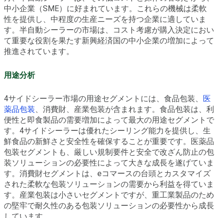
中小企業（SME）に好まれています。これらの機械は柔軟
性を提供し、中程度の生産ニーズを持つ企業に適していま
す。半自動シーラーの市場は、コスト考慮が購入決定におい
て重要な役割を果たす新興経済国の中小企業の増加によって
推進されています。
用途分析
4サイドシーラー市場の用途セグメントには、食品包装、
医
薬品包装
、消費財、産業包装が含まれます。食品包装は、利
便性と即食製品の需要増加によって最大の用途セグメントで
す。4サイドシーラーは優れたシーリング能力を提供し、生
鮮食品の新鮮さと安全性を確保することが重要です。医薬品
包装セグメントも、厳しい規制要件と安全で改ざん防止の包
装ソリューションの必要性によって大きな成長を遂げていま
す。消費財セグメントは、eコマースの台頭とカスタマイズ
された柔軟な包装ソリューションの需要から利益を得ていま
す。産業包装は小さいセグメントですが、重工業製品のため
の堅牢で耐久性のある包装ソリューションの必要性から成長
しています。