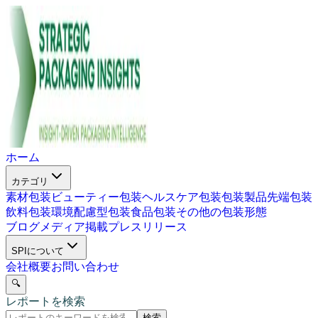
ホーム
カテゴリ
素材包装
ビューティー包装
ヘルスケア包装
包装製品
先端包装
飲料包装
環境配慮型包装
食品包装
その他の包装形態
ブログ
メディア掲載
プレスリリース
SPIについて
会社概要
お問い合わせ
🔍
レポートを検索
検索