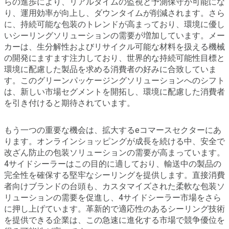
らの進歩により、リアルタイムの監視と予測保守が可能にな
り、運用効率が向上し、ダウンタイムが削減されます。さら
に、持続可能な包装のトレンドが高まっており、環境に優し
いシーリングソリューションの需要が増加しています。メー
カーは、生分解性およびリサイクル可能な材料を扱える機械
の開発にますます注力しており、世界的な持続可能性目標と
環境に配慮した製品を求める消費者の好みに合致していま
す。このグリーンパッケージングソリューションへのシフト
は、新しい市場セグメントを開拓し、環境に配慮した消費者
を引き付けると期待されています。
もう一つの重要な機会は、拡大するeコマースセクターにあ
ります。オンラインショッピングが成長を続ける中、安全で
改ざん防止の包装ソリューションの需要が高まっています。
4サイドシーラーはこの目的に適しており、輸送中の製品の
完全性を確保する堅牢なシーリングを提供します。直接消費
者向けブランドの台頭も、カスタマイズされた柔軟な包装ソ
リューションの需要を促進し、4サイドシーラー市場をさら
に押し上げています。革新的で適応性のあるシーリング技術
を提供できる企業は、この急速に進化する市場で競争優位を