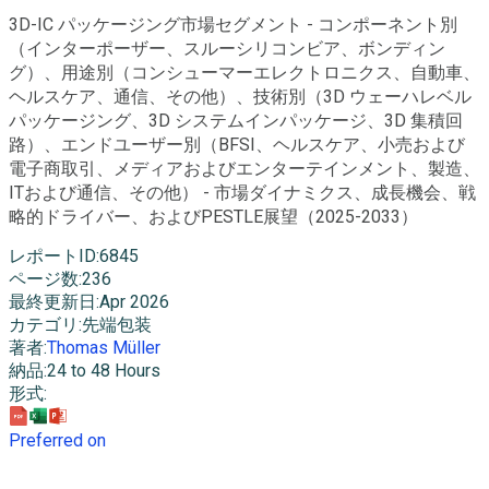
3D-IC パッケージング市場セグメント - コンポーネント別
（インターポーザー、スルーシリコンビア、ボンディン
グ）、用途別（コンシューマーエレクトロニクス、自動車、
ヘルスケア、通信、その他）、技術別（3D ウェーハレベル
パッケージング、3D システムインパッケージ、3D 集積回
路）、エンドユーザー別（BFSI、ヘルスケア、小売および
電子商取引、メディアおよびエンターテインメント、製造、
ITおよび通信、その他） - 市場ダイナミクス、成長機会、戦
略的ドライバー、およびPESTLE展望（2025-2033）
レポートID
:
6845
ページ数
:
236
最終更新日
:
Apr 2026
カテゴリ
:
先端包装
著者
:
Thomas Müller
納品
:
24 to 48 Hours
形式
:
Preferred on