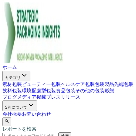
ホーム
カテゴリ
素材包装
ビューティー包装
ヘルスケア包装
包装製品
先端包装
飲料包装
環境配慮型包装
食品包装
その他の包装形態
ブログ
メディア掲載
プレスリリース
SPIについて
会社概要
お問い合わせ
🔍
レポートを検索
検索