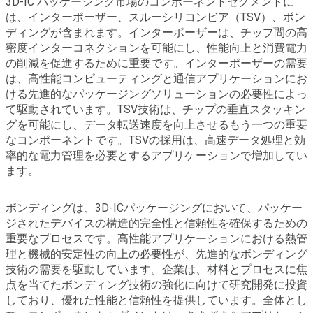
3D-IC パッケージング市場のコンポーネントセグメントに
は、インターポーザー、スルーシリコンビア（TSV）、ボン
ディングが含まれます。インターポーザーは、チップ間の高
密度インターコネクションを可能にし、性能向上と消費電力
の削減を促進するために重要です。インターポーザーの需要
は、高性能コンピューティングと通信アプリケーションにお
ける先進的なパッケージングソリューションの必要性によっ
て駆動されています。TSV技術は、チップの垂直スタッキン
グを可能にし、データ転送速度を向上させるもう一つの重要
なコンポーネントです。TSVの採用は、高速データ処理と効
率的な電力管理を必要とするアプリケーションで増加してい
ます。
ボンディングは、3D-ICパッケージングにおいて、パッケー
ジされたデバイスの構造的完全性と信頼性を確保するための
重要なプロセスです。高性能アプリケーションにおける熱管
理と機械的安定性の向上の必要性が、先進的なボンディング
技術の需要を駆動しています。企業は、材料とプロセスに焦
点を当てたボンディング技術の強化に向けて研究開発に投資
しており、優れた性能と信頼性を提供しています。全体とし