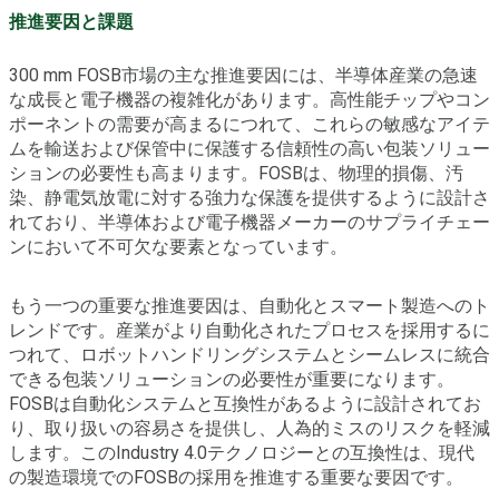
推進要因と課題
300 mm FOSB市場の主な推進要因には、半導体産業の急速
な成長と電子機器の複雑化があります。高性能チップやコン
ポーネントの需要が高まるにつれて、これらの敏感なアイテ
ムを輸送および保管中に保護する信頼性の高い包装ソリュー
ションの必要性も高まります。FOSBは、物理的損傷、汚
染、静電気放電に対する強力な保護を提供するように設計さ
れており、半導体および電子機器メーカーのサプライチェー
ンにおいて不可欠な要素となっています。
もう一つの重要な推進要因は、自動化とスマート製造へのト
レンドです。産業がより自動化されたプロセスを採用するに
つれて、ロボットハンドリングシステムとシームレスに統合
できる包装ソリューションの必要性が重要になります。
FOSBは自動化システムと互換性があるように設計されてお
り、取り扱いの容易さを提供し、人為的ミスのリスクを軽減
します。このIndustry 4.0テクノロジーとの互換性は、現代
の製造環境でのFOSBの採用を推進する重要な要因です。