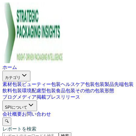
ホーム
カテゴリ
素材包装
ビューティー包装
ヘルスケア包装
包装製品
先端包装
飲料包装
環境配慮型包装
食品包装
その他の包装形態
ブログ
メディア掲載
プレスリリース
SPIについて
会社概要
お問い合わせ
🔍
レポートを検索
検索