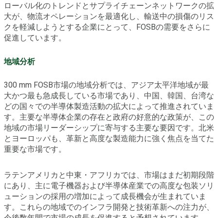
ローバル化のトレンドとサプライチェーンネットワークの拡
大が、物流オペレーションを最適化し、輸送中の損傷のリス
クを軽減しようとする企業にとって、FOSBの需要をさらに
促進しています。
地域分析
300 mm FOSB市場の地域分析では、アジア太平洋地域が最
大かつ最も急成長している市場であり、中国、韓国、台湾な
どの国々での半導体製造活動の拡大によって推進されていま
す。主要な半導体企業の存在と政府の好意的な政策が、この
地域の市場リーダーシップに寄与する主要な要因です。北米
とヨーロッパも、革新と高度な製造能力に強く焦点を当てた
重要な市場です。
ラテンアメリカと中東・アフリカでは、市場はまだ初期段階
にあり、主に電子機器および半導体産業での高度な包装ソリ
ューションの採用の増加によって成長機会が生まれていま
す。これらの地域でのインフラ開発と技術革新への注力が、
今後数年間で市場の成長を促進すると予想されています。