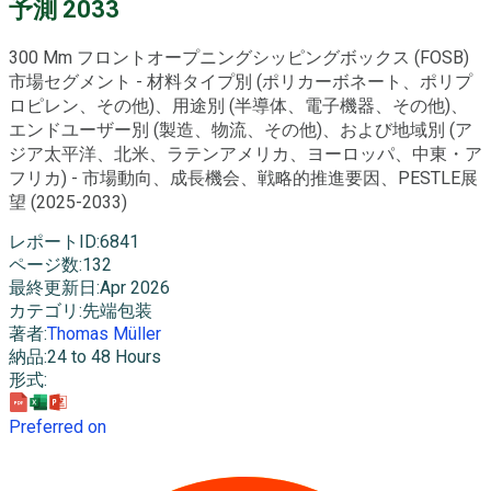
予測 2033
300 Mm フロントオープニングシッピングボックス (FOSB)
市場セグメント - 材料タイプ別 (ポリカーボネート、ポリプ
ロピレン、その他)、用途別 (半導体、電子機器、その他)、
エンドユーザー別 (製造、物流、その他)、および地域別 (ア
ジア太平洋、北米、ラテンアメリカ、ヨーロッパ、中東・ア
フリカ) - 市場動向、成長機会、戦略的推進要因、PESTLE展
望 (2025-2033)
レポートID
:
6841
ページ数
:
132
最終更新日
:
Apr 2026
カテゴリ
:
先端包装
著者
:
Thomas Müller
納品
:
24 to 48 Hours
形式
:
Preferred on