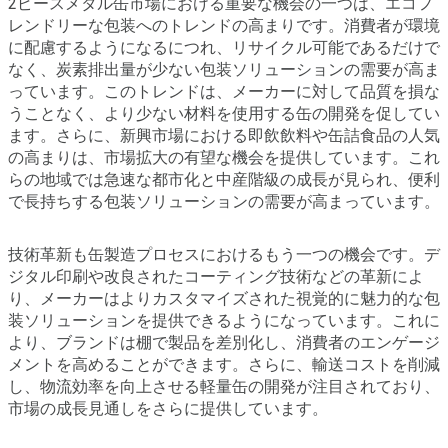
2ピースメタル缶市場における重要な機会の一つは、エコフ
レンドリーな包装へのトレンドの高まりです。消費者が環境
に配慮するようになるにつれ、リサイクル可能であるだけで
なく、炭素排出量が少ない包装ソリューションの需要が高ま
っています。このトレンドは、メーカーに対して品質を損な
うことなく、より少ない材料を使用する缶の開発を促してい
ます。さらに、新興市場における即飲飲料や缶詰食品の人気
の高まりは、市場拡大の有望な機会を提供しています。これ
らの地域では急速な都市化と中産階級の成長が見られ、便利
で長持ちする包装ソリューションの需要が高まっています。
技術革新も缶製造プロセスにおけるもう一つの機会です。デ
ジタル印刷や改良されたコーティング技術などの革新によ
り、メーカーはよりカスタマイズされた視覚的に魅力的な包
装ソリューションを提供できるようになっています。これに
より、ブランドは棚で製品を差別化し、消費者のエンゲージ
メントを高めることができます。さらに、輸送コストを削減
し、物流効率を向上させる軽量缶の開発が注目されており、
市場の成長見通しをさらに提供しています。