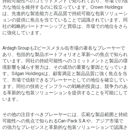
持続可能性へのコミットメントで知られており、市場での強
力な地位を維持するのに役立っています。Crown Holdings
は、先進的な製造能力と高品質で持続可能な包装ソリューシ
ョンの提供に焦点を当てていることで認識されています。同
社の戦略的パートナーシップと買収は、市場での地位をさら
に強化しています。
Ardagh Groupも2ピースメタル缶市場の著名なプレーヤーで
あり、包括的な製品ポートフォリオと革新への焦点で知られ
ています。同社の持続可能性へのコミットメントと製品の環
境影響を減らす努力は、その成功の重要な要因となっていま
す。Silgan Holdingsは、顧客満足と製品品質に強く焦点を当
て、市場で信頼できるプレーヤーとしての地位を確立してい
ます。同社の技術とインフラへの戦略的投資は、競争力のあ
る革新的な包装ソリューションを提供することを可能にして
います。
その他の注目すべきプレーヤーには、広範な製品範囲と持続
可能性への焦点で知られるCan-Pack S.A.や、アジア市場で
の強力なプレゼンスと革新的な包装ソリューションで認識さ