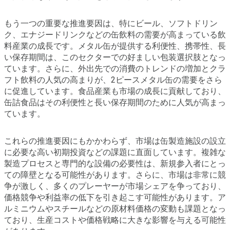
もう一つの重要な推進要因は、特にビール、ソフトドリン
ク、エナジードリンクなどの缶飲料の需要が高まっている飲
料産業の成長です。メタル缶が提供する利便性、携帯性、長
い保存期間は、このセクターでの好ましい包装選択肢となっ
ています。さらに、外出先での消費のトレンドの増加とクラ
フト飲料の人気の高まりが、2ピースメタル缶の需要をさら
に促進しています。食品産業も市場の成長に貢献しており、
缶詰食品はその利便性と長い保存期間のために人気が高まっ
ています。
これらの推進要因にもかかわらず、市場は缶製造施設の設立
に必要な高い初期投資などの課題に直面しています。複雑な
製造プロセスと専門的な設備の必要性は、新規参入者にとっ
ての障壁となる可能性があります。さらに、市場は非常に競
争が激しく、多くのプレーヤーが市場シェアを争っており、
価格競争や利益率の低下を引き起こす可能性があります。ア
ルミニウムやスチールなどの原材料価格の変動も課題となっ
ており、生産コストや価格戦略に大きな影響を与える可能性