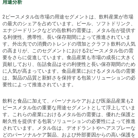
用途分析
2ピースメタル缶市場の用途セグメントは、飲料産業が市場
の最大のシェアを占めています。ビール、ソフトドリンク、
エナジードリンクなどの缶飲料の需要は、メタル缶が提供す
る利便性、携帯性、長い保存期間によって推進されていま
す。外出先での消費のトレンドの増加とクラフト飲料の人気
の高まりが、このセグメントにおける2ピースメタル缶の需
要をさらに促進しています。食品産業も市場の成長に大きく
貢献しており、缶詰食品はその利便性と長い保存期間のため
に人気が高まっています。食品産業におけるメタル缶の需要
は、製品の品質と新鮮さを保持する包装ソリューションの必
要性によって推進されています。
飲料と食品に加えて、パーソナルケアおよび医薬品産業も2
ピースメタル缶の重要な用途セグメントとして浮上していま
す。これらの産業におけるメタル缶の需要は、優れた保護と
耐久性を提供する包装ソリューションの必要性によって推進
されています。メタル缶は、デオドラントやヘアスプレーな
どのパーソナルケア製品、および外部要因からの高い保護を