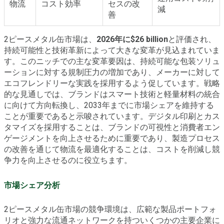
物流
コスト効率
セスの改
減
善
2ピースメタル缶市場は、
2026年に$26 billion
と評価され、
持続可能性と技術革新によって大きな変革が見込まれていま
す。このニッチでの主な変革要因は、持続可能な包装ソリュ
ーションに対する規制圧力の増加であり、メーカーに対して
エコフレンドリーな実践を採用するよう促しています。戦略
的な見通しでは、ブランドはスマート技術と軽量材料の統合
に向けて方向転換し、2033年までに市場シェアを維持する
ことが重要であると示唆されています。デジタル印刷とカス
タマイズを採用することは、ブランドの可視性と消費者エン
ゲージメントを向上させるために重要であり、製造プロセス
の改善を通じて物流を最適化することは、コストを削減し競
争力を向上させるのに役立ちます。
市場シェア分析
2ピースメタル缶市場の競争環境は、広範な製品ポートフォ
リオと強力な流通ネットワークを持ついくつかの主要企業に