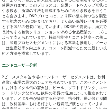
使用されます。このプロセスは、金属シートをカップ形状に
引き抜き、所望の寸法を達成するために再引き抜きを行うこ
とを含みます。D&Rプロセスは、より厚い壁を持つ缶を製造
する能力のために好まれており、より高い保護レベルを必要
とする製品の包装に適しています。D&R缶の需要は、頑丈で
長持ちする包装ソリューションを求める食品産業のニーズに
よって支えられています。持続可能性とコスト効率への焦点
は、製造プロセスセグメントにおける革新を推進し、メーカ
ーは生産効率を向上させ、コストを削減するために新しい技
術と方法を模索しています。
エンドユーザー分析
2ピースメタル缶市場のエンドユーザーセグメントは、飲料
産業が市場の最大のシェアを占めています。このセグメント
におけるメタル缶の需要は、ビール、ソフトドリンク、エナ
ジードリンクなどの缶飲料の消費の増加によって推進されて
います。メタル缶が提供する利便性、携帯性、長い保存期間
は、飲料産業における好ましい包装選択肢となっています。