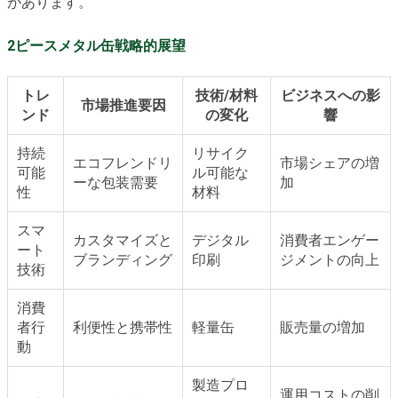
があります。
2ピースメタル缶戦略的展望
トレ
技術/材料
ビジネスへの影
市場推進要因
ンド
の変化
響
持続
リサイク
エコフレンドリ
市場シェアの増
可能
ル可能な
ーな包装需要
加
性
材料
スマ
カスタマイズと
デジタル
消費者エンゲー
ート
ブランディング
印刷
ジメントの向上
技術
消費
者行
利便性と携帯性
軽量缶
販売量の増加
動
製造プロ
運用コストの削