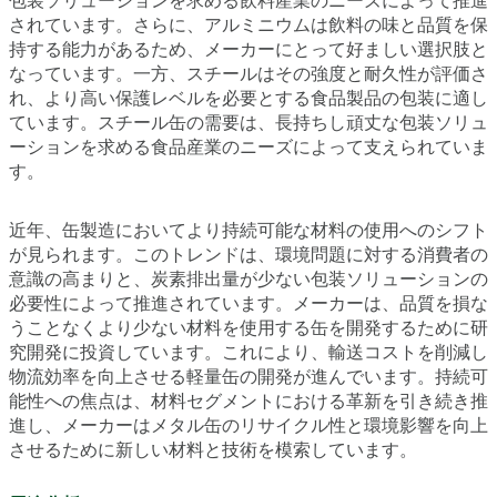
包装ソリューションを求める飲料産業のニーズによって推進
されています。さらに、アルミニウムは飲料の味と品質を保
持する能力があるため、メーカーにとって好ましい選択肢と
なっています。一方、スチールはその強度と耐久性が評価さ
れ、より高い保護レベルを必要とする食品製品の包装に適し
ています。スチール缶の需要は、長持ちし頑丈な包装ソリュ
ーションを求める食品産業のニーズによって支えられていま
す。
近年、缶製造においてより持続可能な材料の使用へのシフト
が見られます。このトレンドは、環境問題に対する消費者の
意識の高まりと、炭素排出量が少ない包装ソリューションの
必要性によって推進されています。メーカーは、品質を損な
うことなくより少ない材料を使用する缶を開発するために研
究開発に投資しています。これにより、輸送コストを削減し
物流効率を向上させる軽量缶の開発が進んでいます。持続可
能性への焦点は、材料セグメントにおける革新を引き続き推
進し、メーカーはメタル缶のリサイクル性と環境影響を向上
させるために新しい材料と技術を模索しています。