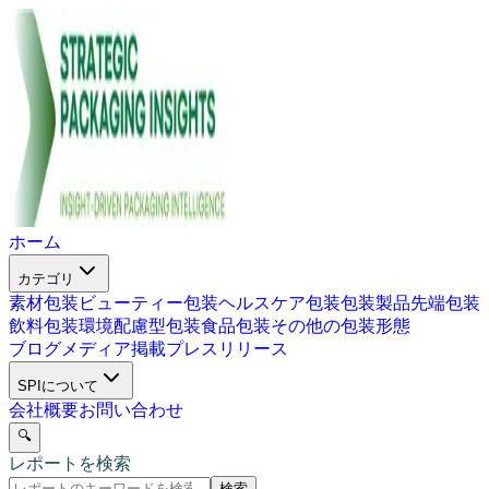
ホーム
カテゴリ
素材包装
ビューティー包装
ヘルスケア包装
包装製品
先端包装
飲料包装
環境配慮型包装
食品包装
その他の包装形態
ブログ
メディア掲載
プレスリリース
SPIについて
会社概要
お問い合わせ
🔍
レポートを検索
検索