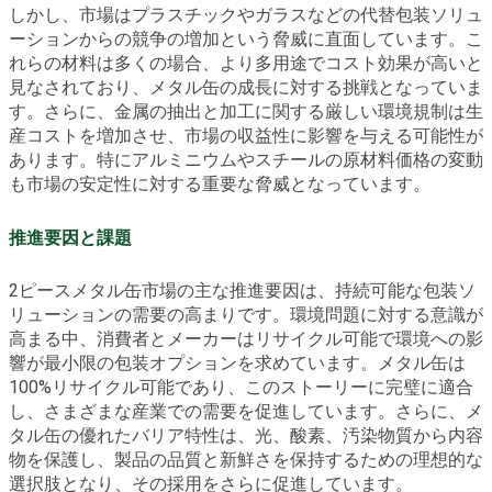
しかし、市場はプラスチックやガラスなどの代替包装ソリュ
ーションからの競争の増加という脅威に直面しています。こ
れらの材料は多くの場合、より多用途でコスト効果が高いと
見なされており、メタル缶の成長に対する挑戦となっていま
す。さらに、金属の抽出と加工に関する厳しい環境規制は生
産コストを増加させ、市場の収益性に影響を与える可能性が
あります。特にアルミニウムやスチールの原材料価格の変動
も市場の安定性に対する重要な脅威となっています。
推進要因と課題
2ピースメタル缶市場の主な推進要因は、持続可能な包装ソ
リューションの需要の高まりです。環境問題に対する意識が
高まる中、消費者とメーカーはリサイクル可能で環境への影
響が最小限の包装オプションを求めています。メタル缶は
100%リサイクル可能であり、このストーリーに完璧に適合
し、さまざまな産業での需要を促進しています。さらに、メ
タル缶の優れたバリア特性は、光、酸素、汚染物質から内容
物を保護し、製品の品質と新鮮さを保持するための理想的な
選択肢となり、その採用をさらに促進しています。