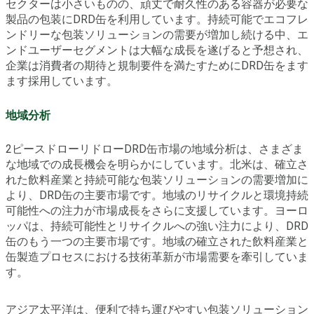
セクターは小さいものの、頑丈で耐久性のある容器が必要な
製品の包装にDRD缶を利用しています。持続可能でエコフレ
ンドリーな包装ソリューションの需要が増加し続ける中、エ
ンドユーザーセグメントは大幅な成長を遂げると予想され、
企業は消費者の期待と規制要件を満たすためにDRD缶をます
ます採用しています。
地域分析
2ピースドローリドローDRD缶市場の地域分析は、さまざま
な地域での成長機会を明らかにしています。北米は、確立さ
れた飲料産業と持続可能な包装ソリューションの需要増加に
より、DRD缶の主要市場です。地域のリサイクルと環境持続
可能性への注力が市場成長をさらに支援しています。ヨーロ
ッパは、持続可能性とリサイクルへの強い注力により、DRD
缶のもう一つの主要市場です。地域の確立された飲料産業と
缶製造プロセスにおける技術革新が市場需要を牽引していま
す。
アジア太平洋は、便利で持ち運びやすい包装ソリューション