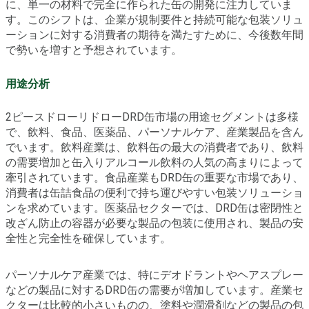
に、単一の材料で完全に作られた缶の開発に注力していま
す。このシフトは、企業が規制要件と持続可能な包装ソリュ
ーションに対する消費者の期待を満たすために、今後数年間
で勢いを増すと予想されています。
用途分析
2ピースドローリドローDRD缶市場の用途セグメントは多様
で、飲料、食品、医薬品、パーソナルケア、産業製品を含ん
でいます。飲料産業は、飲料缶の最大の消費者であり、飲料
の需要増加と缶入りアルコール飲料の人気の高まりによって
牽引されています。食品産業もDRD缶の重要な市場であり、
消費者は缶詰食品の便利で持ち運びやすい包装ソリューショ
ンを求めています。医薬品セクターでは、DRD缶は密閉性と
改ざん防止の容器が必要な製品の包装に使用され、製品の安
全性と完全性を確保しています。
パーソナルケア産業では、特にデオドラントやヘアスプレー
などの製品に対するDRD缶の需要が増加しています。産業セ
クターは比較的小さいものの、塗料や潤滑剤などの製品の包