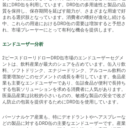
装にDRD缶を利用しています。DRD缶の多用途性と製品の品
質を保持し、保存期間を延ばす能力が、さまざまな用途で好
まれる選択肢となっています。消費者の嗜好が進化し続ける
中、これらの用途におけるDRD缶の需要は増加すると予想さ
れ、市場プレーヤーにとって有利な機会を提供します。
エンドユーザー分析
2ピースドローリドローDRD缶市場のエンドユーザーセグメ
ントは、飲料産業が最大のシェアを占めています。缶入り飲
料、ソフトドリンク、エナジードリンク、アルコール飲料の
需要増加がこのセグメントの成長を牽引しています。食品産
業も主要なエンドユーザーであり、缶詰食品が便利で長持ち
する包装ソリューションを求める消費者に人気があります。
医薬品産業は比較的小さいものの、敏感な製品の安全で改ざ
ん防止の包装を提供するためにDRD缶を使用しています。
パーソナルケア産業も、特にデオドラントやヘアスプレーな
どの製品に対するDRD缶の主要なエンドユーザーです。産業