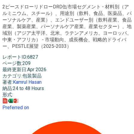
2ピースドローリドローDRD缶市場セグメント - 材料別（ア
ルミニウム、スチール）、用途別（飲料、食品、医薬品、パ
ーソナルケア、産業）、エンドユーザー別（飲料産業、食品
産業、製薬産業、パーソナルケア産業、産業セクター）、地
域別（アジア太平洋、北米、ラテンアメリカ、ヨーロッパ、
中東・アフリカ） - 市場動向、成長機会、戦略的ドライバ
ー、PESTLE展望（2025-2033）
レポートID
:
6827
ページ数
:
209
最終更新日
:
Apr 2026
カテゴリ
:
包装製品
著者
:
Kamrul Hasan
納品
:
24 to 48 Hours
形式
:
Preferred on