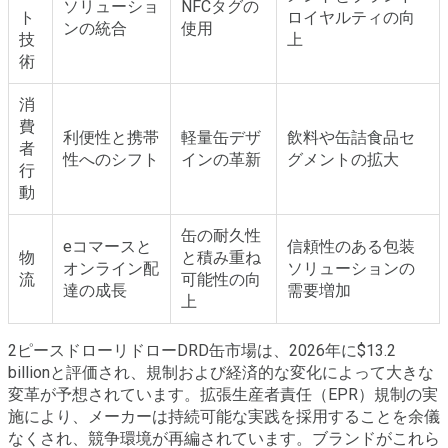
ソリューショ
NFCタグの
ト
ロイヤルティの向
ンの統合
使用
技
上
術
消
費
利便性と携帯
軽量缶デザ
飲料や缶詰食品セ
者
性へのシフト
インの革新
グメントの拡大
行
動
缶の耐久性
eコマースと
信頼性のある包装
物
と積み重ね
オンライン配
ソリューションの
流
可能性の向
達の成長
需要増加
上
2ピースドローリドローDRD缶市場は、2026年に$13.2
billionと評価され、規制および経済的な変化によって大きな
変革が予想されています。拡張生産者責任（EPR）規制の実
施により、メーカーは持続可能な実践を採用することを余儀
なくされ、競争環境が再編されています。ブランドがこれら