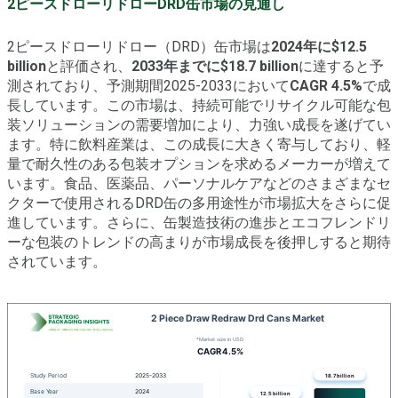
2ピースドローリドローDRD缶市場の見通し
2ピースドローリドロー（DRD）缶市場は
2024年に$12.5
billion
と評価され、
2033年までに$18.7 billion
に達すると予
測されており、予測期間2025-2033において
CAGR 4.5%
で成
長しています。この市場は、持続可能でリサイクル可能な包
装ソリューションの需要増加により、力強い成長を遂げてい
ます。特に飲料産業は、この成長に大きく寄与しており、軽
量で耐久性のある包装オプションを求めるメーカーが増えて
います。食品、医薬品、パーソナルケアなどのさまざまなセ
クターで使用されるDRD缶の多用途性が市場拡大をさらに促
進しています。さらに、缶製造技術の進歩とエコフレンドリ
ーな包装のトレンドの高まりが市場成長を後押しすると期待
されています。