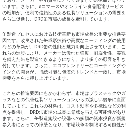
ており、メーカーや消費者にとって好ましい選択肢となって
います。さらに、eコマースやオンライン食品配達サービス
の増加が、便利で信頼性のある包装ソリューションの需要を
さらに促進し、DRD缶市場の成長を牽引しています。
缶製造プロセスにおける技術革新も市場成長の重要な推進要
因です。改良された缶成形技術や高度なコーティングの使用
などの革新が、DRD缶の性能と魅力を向上させています。こ
れらの進歩により、メーカーは優れた強度、耐腐食性、美観
を備えた缶を製造できるようになり、より多くの顧客を引き
付けています。さらに、エコフレンドリーなコーティングや
インクの開発が、持続可能な包装のトレンドと一致し、市場
需要をさらに押し上げています。
これらの推進要因にもかかわらず、市場はプラスチックやガ
ラスなどの代替包装ソリューションからの激しい競争に直面
しています。これらの材料は、コスト効率や多様性などの利
点を提供し、DRD缶市場の成長に脅威を与える可能性があり
ます。さらに、缶製造施設や設備への多額の資本投資が新規
参入者にとっての障壁となり、市場競争を制限する可能性が