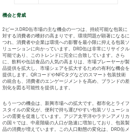
機会と脅威
2ピースDRD缶市場の主な機会の一つは、持続可能な包装に
対する消費者の嗜好の高まりです。環境問題が顕著になるに
つれ、消費者や企業は環境への影響を最小限に抑える包装ソ
リューションに向かっています。DRD缶は非常にリサイクル
可能であり、このトレンドに完全に合致しています。さら
に、飲料や缶詰食品の人気の高まりは、市場プレーヤーが製
品提供を拡大し、市場シェアを拡大するための有利な機会を
提供します。QRコードやNFCタグなどのスマート包装技術
の統合も、消費者のエンゲージメントを高め、ブランドの差
別化を図る可能性を提供します。
もう一つの機会は、新興市場への拡大です。都市化とライフ
スタイルの変化が、便利で持ち運びやすい包装ソリューショ
ンの需要を促進しています。アジア太平洋やラテンアメリカ
の国々では、中産階級の人口が急速に増加しており、包装製
品の消費が増えています。この人口動態の変化は、DRD缶メ