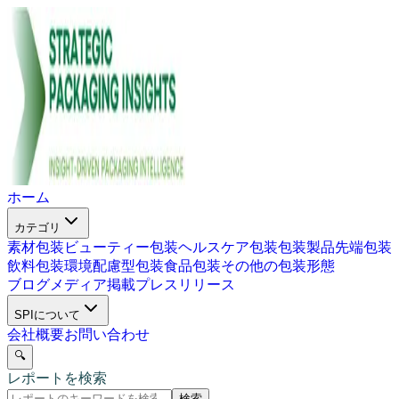
ホーム
カテゴリ
素材包装
ビューティー包装
ヘルスケア包装
包装製品
先端包装
飲料包装
環境配慮型包装
食品包装
その他の包装形態
ブログ
メディア掲載
プレスリリース
SPIについて
会社概要
お問い合わせ
🔍
レポートを検索
検索