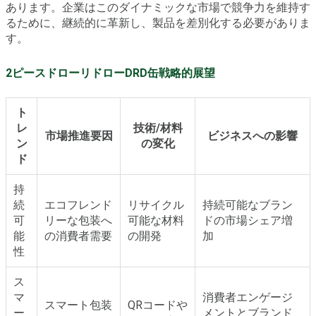
あります。企業はこのダイナミックな市場で競争力を維持す
るために、継続的に革新し、製品を差別化する必要がありま
す。
2ピースドローリドローDRD缶戦略的展望
ト
レ
技術/材料
市場推進要因
ビジネスへの影響
ン
の変化
ド
持
続
エコフレンド
リサイクル
持続可能なブラン
可
リーな包装へ
可能な材料
ドの市場シェア増
能
の消費者需要
の開発
加
性
ス
マ
消費者エンゲージ
スマート包装
QRコードや
ー
メントとブランド