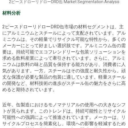
2ピースドローリドローDRD缶 Market Segmentation Analysis
材料分析
2ピースドローリドローDRD缶市場の材料セグメントは、主
にアルミニウムとスチールによって支配されています。アル
ミニウムは、その軽量でリサイクル可能な特性から、多くの
メーカーにとって好ましい選択肢です。アルミニウム缶の需
要は、持続可能でエコフレンドリーな包装ソリューションを
求める飲料産業によって牽引されています。さらに、アルミ
ニウムは飲料の味と品質を保持する能力があり、消費者に人
気があります。一方、スチールはその強度と耐久性から、頑
丈な保護が必要な製品の包装に適しています。軽量スチール
の開発など、材料技術の進歩がスチール缶の魅力をさらに高
めると期待されています。
近年、缶製造におけるモノマテリアルの使用への大きなシフ
トが見られます。このトレンドは、持続可能性とリサイクル
可能性への強調によって推進されています。メーカーは、リ
サイクルプロセスを簡素化し、環境への影響を軽減するため