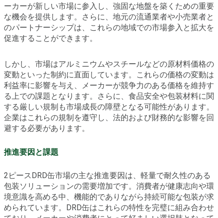
ーカーが新しい市場に参入し、強固な地盤を築くための重要
な機会を提供します。さらに、地元の流通業者や小売業者と
のパートナーシップは、これらの地域での市場参入と拡大を
促進することができます。
しかし、市場はアルミニウムやスチールなどの原材料価格の
変動といった制約に直面しています。これらの価格の変動は
利益率に影響を与え、メーカーが競争力のある価格を維持す
る上での課題となります。さらに、食品安全や包装材料に関
する厳しい規制も市場成長の障壁となる可能性があります。
企業はこれらの規制を遵守し、法的および財務的な影響を回
避する必要があります。
推進要因と課題
2ピースDRD缶市場の主な推進要因は、軽量で耐久性のある
包装ソリューションの需要増加です。消費者が健康志向や環
境意識を高める中、機能的でありながら持続可能な包装が求
められています。DRD缶はこれらの特性を完璧に組み合わせ