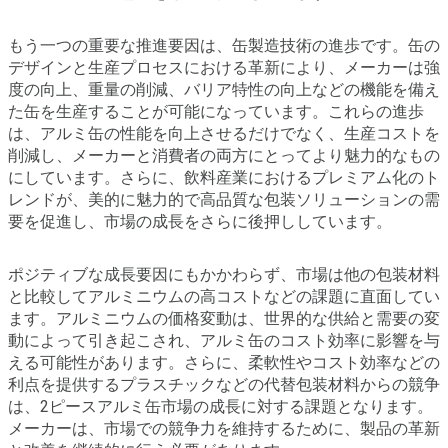
もう一つの重要な推進要因は、缶製造技術の進歩です。缶の
デザインと生産プロセスにおける革新により、メーカーは強
度の向上、重量の削減、バリア特性の向上などの機能を備え
た缶を生産することが可能になっています。これらの進歩
は、アルミ缶の性能を向上させるだけでなく、生産コストを
削減し、メーカーと消費者の両方にとってより魅力的なもの
にしています。さらに、飲料産業におけるプレミアム化のト
レンドが、美的に魅力的で高品質な包装ソリューションの需
要を促進し、市場の成長をさらに後押ししています。
ポジティブな成長要因にもかかわらず、市場は他の包装材料
と比較してアルミニウムの高コストなどの課題に直面してい
ます。アルミニウムの価格変動は、世界的な供給と需要の変
動によって引き起こされ、アルミ缶のコスト効率に影響を与
える可能性があります。さらに、柔軟性やコスト効率などの
利点を提供するプラスチックなどの代替包装材料からの競争
は、2ピースアルミ缶市場の成長に対する課題となります。
メーカーは、市場での競争力を維持するために、製品の革新