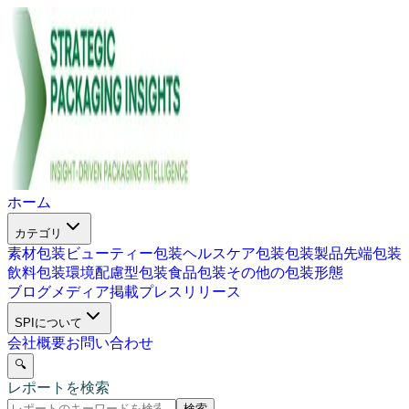
ホーム
カテゴリ
素材包装
ビューティー包装
ヘルスケア包装
包装製品
先端包装
飲料包装
環境配慮型包装
食品包装
その他の包装形態
ブログ
メディア掲載
プレスリリース
SPIについて
会社概要
お問い合わせ
🔍
レポートを検索
検索