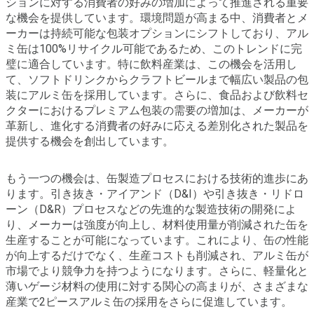
ションに対する消費者の好みの増加によって推進される重要
な機会を提供しています。環境問題が高まる中、消費者とメ
ーカーは持続可能な包装オプションにシフトしており、アル
ミ缶は100%リサイクル可能であるため、このトレンドに完
璧に適合しています。特に飲料産業は、この機会を活用し
て、ソフトドリンクからクラフトビールまで幅広い製品の包
装にアルミ缶を採用しています。さらに、食品および飲料セ
クターにおけるプレミアム包装の需要の増加は、メーカーが
革新し、進化する消費者の好みに応える差別化された製品を
提供する機会を創出しています。
もう一つの機会は、缶製造プロセスにおける技術的進歩にあ
ります。引き抜き・アイアンド（D&I）や引き抜き・リドロ
ーン（D&R）プロセスなどの先進的な製造技術の開発によ
り、メーカーは強度が向上し、材料使用量が削減された缶を
生産することが可能になっています。これにより、缶の性能
が向上するだけでなく、生産コストも削減され、アルミ缶が
市場でより競争力を持つようになります。さらに、軽量化と
薄いゲージ材料の使用に対する関心の高まりが、さまざまな
産業で2ピースアルミ缶の採用をさらに促進しています。