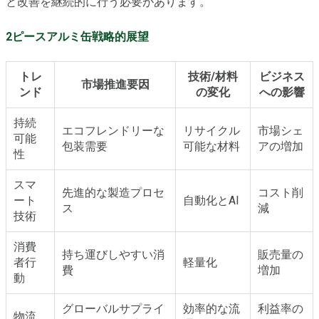
と改善を継続的に行う必要があります。
2ピースアルミ缶戦略的展望
トレ
技術/材料
ビジネス
市場推進要因
ンド
の変化
への影響
持続
エコフレンドリーな
リサイクル
市場シェ
可能
包装需要
可能な材料
アの増加
性
スマ
先進的な製造プロセ
コスト削
ート
自動化とAI
ス
減
技術
消費
持ち運びしやすい消
販売量の
者行
軽量化
費
増加
動
グローバルサプライ
効率的な流
利益率の
物流