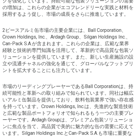
クを強化しています。持続可能な包装ソリューションの需要
の増加は、これらの企業がエコフレンドリーな実践と材料を
採用するよう促し、市場の成長をさらに推進しています。
2ピースアルミ缶市場の主要企業には、Ball Corporation、
Crown Holdings, Inc.、Ardagh Group、Silgan Holdings Inc.、
Can-Pack S.A.が含まれます。これらの企業は、広範な業界
経験と技術的専門知識を活用して、革新的で高品質な包装ソ
リューションを提供しています。また、新しい生産施設の設
立や流通チャネルの強化を通じて、グローバルなフットプリ
ントを拡大することにも注力しています。
市場のリーディングプレーヤーであるBall Corporationは、持
続可能性と革新への取り組みで知られています。同社は幅広
いアルミ缶製品を提供しており、飲料包装業界で強い存在感
を持っています。Crown Holdings, Inc.は、先進的な製造技術
と広範な製品ポートフォリオで知られるもう一つの主要プレ
ーヤーです。Ardagh Groupは、プレミアム包装ソリューショ
ンに焦点を当て、高品質で美的に魅力的な缶の需要に応えて
います。Silgan Holdings Inc.とCan-Pack S.A.も市場に重要な