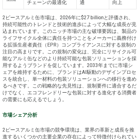
チェーンの最適化
通
向上
2ピースアルミ缶市場は、2026年に$27 billionと評価され、
持続可能性のトレンドと技術的進歩によって大幅な成長が見
込まれています。このニッチ市場の主な破壊要因は、製品の
ライフサイクル全体に責任を持つことをメーカーに義務付け
る拡張生産者責任（EPR）コンプライアンスに対する規制の
注目の高まりです。この規制の変化は、完全にリサイクル可
能なアルミ缶などのより持続可能な包装ソリューションを採
用するようブランドを促しています。2033年までに市場シ
ェアを維持するために、ブランドはAI駆動のデザインプロセ
スを統合し、単一材料の包装ソリューションへの移行を進め
るべきです。この戦略的な先見性は、規制要件に適合するだ
けでなく、エコフレンドリーな包装に対する進化する消費者
の需要にも応えるでしょう。
市場シェア分析
2ピースアルミ缶市場の競争環境は、業界の革新と成長を推
進するいくつかの主要企業の存在によって特徴付けられてい