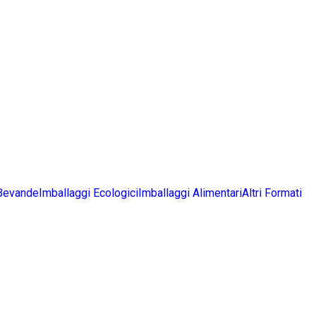
 Bevande
Imballaggi Ecologici
Imballaggi Alimentari
Altri Formati