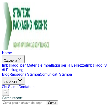
Home
Categoria
Imballaggi per Materiale
Imballaggi per la Bellezza
Imballaggi S
di Packaging
Blog
Rassegna Stampa
Comunicati Stampa
Chi è SPI
Chi Siamo
Contattaci
🔍
Cerca report
Cerca