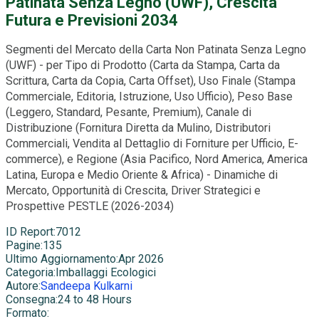
Patinata Senza Legno (UWF), Crescita
Futura e Previsioni 2034
Segmenti del Mercato della Carta Non Patinata Senza Legno
(UWF) - per Tipo di Prodotto (Carta da Stampa, Carta da
Scrittura, Carta da Copia, Carta Offset), Uso Finale (Stampa
Commerciale, Editoria, Istruzione, Uso Ufficio), Peso Base
(Leggero, Standard, Pesante, Premium), Canale di
Distribuzione (Fornitura Diretta da Mulino, Distributori
Commerciali, Vendita al Dettaglio di Forniture per Ufficio, E-
commerce), e Regione (Asia Pacifico, Nord America, America
Latina, Europa e Medio Oriente & Africa) - Dinamiche di
Mercato, Opportunità di Crescita, Driver Strategici e
Prospettive PESTLE (2026-2034)
ID Report
:
7012
Pagine
:
135
Ultimo Aggiornamento
:
Apr 2026
Categoria
:
Imballaggi Ecologici
Autore
:
Sandeepa Kulkarni
Consegna
:
24 to 48 Hours
Formato
: