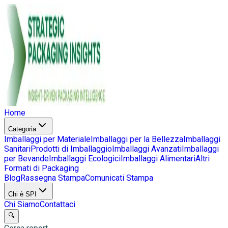
Home
Categoria
Imballaggi per Materiale
Imballaggi per la Bellezza
Imballaggi
Sanitari
Prodotti di Imballaggio
Imballaggi Avanzati
Imballaggi
per Bevande
Imballaggi Ecologici
Imballaggi Alimentari
Altri
Formati di Packaging
Blog
Rassegna Stampa
Comunicati Stampa
Chi è SPI
Chi Siamo
Contattaci
🔍